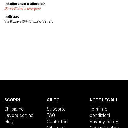
Intolleranze o allergie?
Vedi info e allergeni
Indirizzo
Via Rizzera 399, Vittorio Veneto
SCOPRI
AIUTO
NOTE LEGALI
Chi siamo
Supporto
Termini e
Lavora con noi
FAQ
condizioni
Blog
Contattaci
Privacy policy
Gift card
Cookies policy