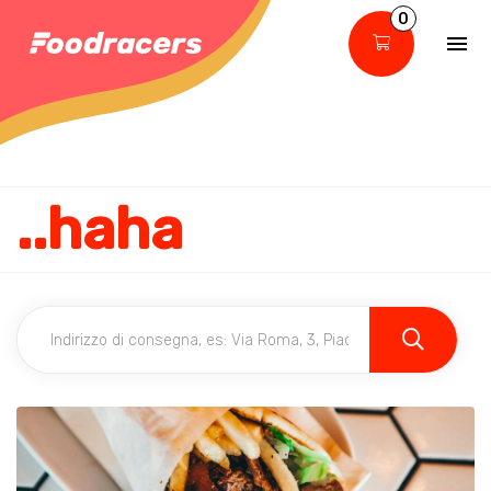
0
..haha