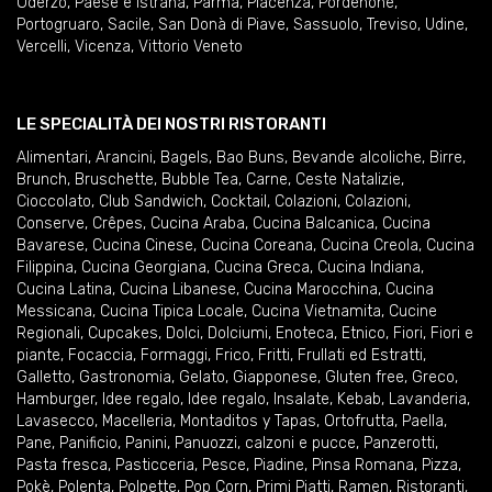
Oderzo
,
Paese e Istrana
,
Parma
,
Piacenza
,
Pordenone
,
Portogruaro
,
Sacile
,
San Donà di Piave
,
Sassuolo
,
Treviso
,
Udine
,
Vercelli
,
Vicenza
,
Vittorio Veneto
LE SPECIALITÀ DEI NOSTRI RISTORANTI
Alimentari
,
Arancini
,
Bagels
,
Bao Buns
,
Bevande alcoliche
,
Birre
,
Brunch
,
Bruschette
,
Bubble Tea
,
Carne
,
Ceste Natalizie
,
Cioccolato
,
Club Sandwich
,
Cocktail
,
Colazioni
,
Colazioni
,
Conserve
,
Crêpes
,
Cucina Araba
,
Cucina Balcanica
,
Cucina
Bavarese
,
Cucina Cinese
,
Cucina Coreana
,
Cucina Creola
,
Cucina
Filippina
,
Cucina Georgiana
,
Cucina Greca
,
Cucina Indiana
,
Cucina Latina
,
Cucina Libanese
,
Cucina Marocchina
,
Cucina
Messicana
,
Cucina Tipica Locale
,
Cucina Vietnamita
,
Cucine
Regionali
,
Cupcakes
,
Dolci
,
Dolciumi
,
Enoteca
,
Etnico
,
Fiori
,
Fiori e
piante
,
Focaccia
,
Formaggi
,
Frico
,
Fritti
,
Frullati ed Estratti
,
Galletto
,
Gastronomia
,
Gelato
,
Giapponese
,
Gluten free
,
Greco
,
Hamburger
,
Idee regalo
,
Idee regalo
,
Insalate
,
Kebab
,
Lavanderia
,
Lavasecco
,
Macelleria
,
Montaditos y Tapas
,
Ortofrutta
,
Paella
,
Pane
,
Panificio
,
Panini
,
Panuozzi, calzoni e pucce
,
Panzerotti
,
Pasta fresca
,
Pasticceria
,
Pesce
,
Piadine
,
Pinsa Romana
,
Pizza
,
Pokè
,
Polenta
,
Polpette
,
Pop Corn
,
Primi Piatti
,
Ramen
,
Ristoranti
,