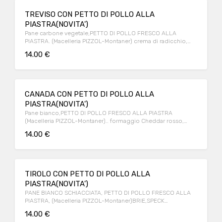
TREVISO CON PETTO DI POLLO ALLA
PIASTRA(NOVITA')
Pane carbone vegetale,PETTO DI POLLO FRESCO ALLA
PIASTRA. (Macelleria PIZZOL-Montaner) crema di radicchio,
lardo di Asiago
14.00 €
CANADA CON PETTO DI POLLO ALLA
PIASTRA(NOVITA')
Pane bianco,PETTO DI POLLO FRESCO ALLA PIASTRA
(Macelleria PIZZOL-Montaner).. formaggio Cheddar rosso,
uovo, bacon croccante, salsa burger
14.00 €
TIROLO CON PETTO DI POLLO ALLA
PIASTRA(NOVITA')
PANE BIANCO SCHIACCIATA, PETTO DI POLLO FRESCO ALLA
PIASTRA, (Macelleria PIZZOL-Montaner)BRIE,SPECK
IGP,FUNGHI
14.00 €