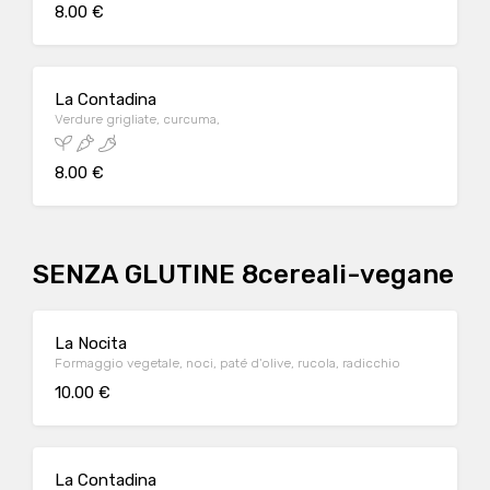
8.00 €
La Contadina
Verdure grigliate, curcuma,
8.00 €
SENZA GLUTINE 8cereali-vegane
La Nocita
Formaggio vegetale, noci, paté d'olive, rucola, radicchio
10.00 €
La Contadina