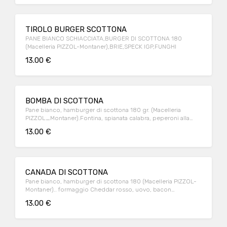
TIROLO BURGER SCOTTONA
PANE BIANCO SCHIACCIATA,BURGER DI SCOTTONA 180
(Macelleria PIZZOL-Montaner),BRIE,SPECK IGP,FUNGHI
13.00 €
BOMBA DI SCOTTONA
Pane bianco, hamburger di scottona 180 gr. (Macelleria
PIZZOL_Montaner).Fontina, spianata calabra, peperoni alla
griglia, salsa “BOMBA CALABRESE”
13.00 €
CANADA DI SCOTTONA
Pane bianco, hamburger di scottona 180 (Macelleria PIZZOL-
Montaner).. formaggio Cheddar rosso, uovo, bacon
croccante, salsa burger
13.00 €