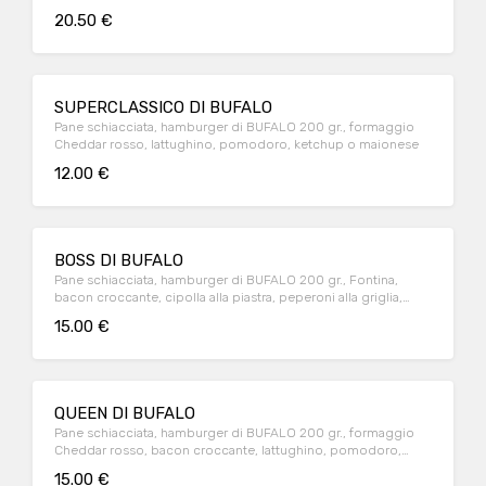
croccante, salsa burger
20.50 €
SUPERCLASSICO DI BUFALO
Pane schiacciata, hamburger di BUFALO 200 gr., formaggio
Cheddar rosso, lattughino, pomodoro, ketchup o maionese
12.00 €
BOSS DI BUFALO
Pane schiacciata, hamburger di BUFALO 200 gr., Fontina,
bacon croccante, cipolla alla piastra, peperoni alla griglia,
salsa BBQ
15.00 €
QUEEN DI BUFALO
Pane schiacciata, hamburger di BUFALO 200 gr., formaggio
Cheddar rosso, bacon croccante, lattughino, pomodoro,
cipolla alla piastra, salsa Burger
15.00 €