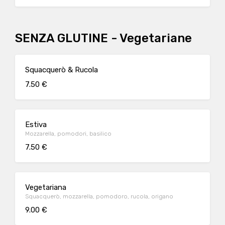
SENZA GLUTINE - Vegetariane
Squacquerò & Rucola
7.50 €
Estiva
Mozzarella, pomodori, basilico
7.50 €
Vegetariana
Squacquerò, mozzarella, pomodoro, rucola, origano
9.00 €