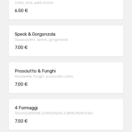
Cotto, brie, paté d'olive
6.50 €
Speck & Gorgonzola
Squacquerò, speck, gorgonzola
7.00 €
Prosciutto & Funghi
Mozzarella, funghi, prosciutto cotto
7.00 €
4 Formaggi
SQUAQUERONE,GORGONZOLA,BRIE,MONTASIO
7.50 €