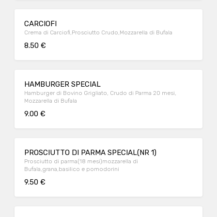
CARCIOFI
Crema di Carciofi,Prosciutto Crudo,Mozzarella di Bufala
8.50 €
HAMBURGER SPECIAL
Hamburger di Bovino Grigliato, Crudo di Parma 20 mesi,
Mozzarella di Bufala
9.00 €
PROSCIUTTO DI PARMA SPECIAL(NR 1)
Prosciutto di parma(18 mesi)mozzarella di
Bufala,grana,basilico e pomodorini
9.50 €