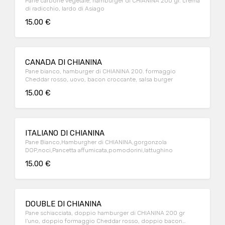
Pane carbone vegetale, hamburger di CHIANINA 200 gr. crema
di radicchio, lardo di Asiago
15.00 €
CANADA DI CHIANINA
Pane bianco, hamburger di CHIANINA 200. formaggio
Cheddar rosso, uovo, bacon croccante, salsa burger
15.00 €
ITALIANO DI CHIANINA
Pane Bianco,Hamburgher di CHIANINA,gorgonzola
DOP,noci,Pancetta affumicata,pomodorini,lattughino
15.00 €
DOUBLE DI CHIANINA
Pane schiacciata, doppio hamburger di CHIANINA 200 gr
l'uno, doppio formaggio Cheddar rosso, doppio bacon