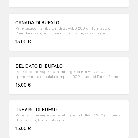
CANADA DI BUFALO
Pane rustico, hamburger di BUFALO 200 gr.. formaggio
Cheddar rosso, uovo, bacon croccante, salsa burger
15.00 €
DELICATO DI BUFALO
Pane carbone vegetale, hamburger di BUFALO 200
gr..mozzarella di bufala campana DOP, crudo di Parma 24 mesi
DOP, crema di carciofi
15.00 €
TREVISO DI BUFALO
Pane carbone vegetale, hamburger di BUFALO 200 gr. crema
di radicchio, lardo di Asiago
15.00 €