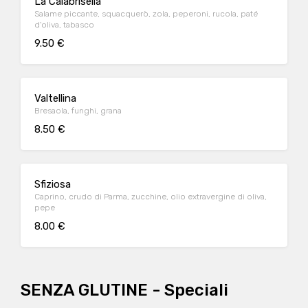
La Calabrisella
Salame piccante, squacquerò, zola, peperoni, rucola, paté
d'oliva, tabasco
9.50 €
Valtellina
Bresaola, funghi, grana
8.50 €
Sfiziosa
Caprino, crudo di Parma, zucchine, olio extravergine di oliva,
pepe
8.00 €
SENZA GLUTINE - Speciali