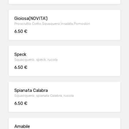
Gioiosa(NOVITA')
Prosciutto Cotto,Squaquero',Insalata,Pomodori
6.50 €
Speck
Squacquerò, speck, rucola
6.50 €
Spianata Calabra
Squacquerò, spianata Calabra, rucola
6.50 €
Amabile