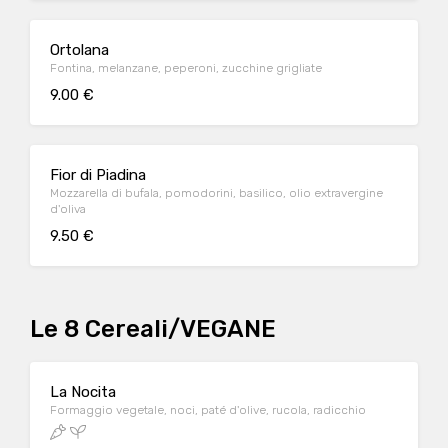
Ortolana
Fontina, melanzane, peperoni, zucchine grigliate
9.00 €
Fior di Piadina
Mozzarella di bufala, pomodorini, basilico, olio extravergine
d'oliva
9.50 €
Le 8 Cereali/VEGANE
La Nocita
Formaggio vegetale, noci, paté d'olive, rucola, radicchio