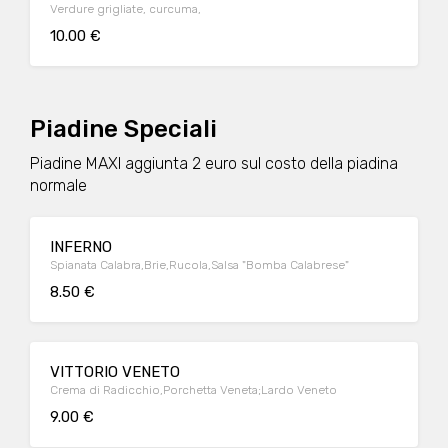
Verdure grigliate, curcuma,
10.00 €
Piadine Speciali
Piadine MAXI aggiunta 2 euro sul costo della piadina
normale
INFERNO
Spianata Calabra,Brie,Rucola,Salsa "Bomba Calabrese"
8.50 €
VITTORIO VENETO
Crema di Radicchio,Porchetta Veneta;Lardo Veneto
9.00 €