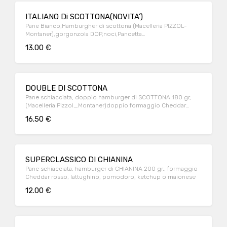
ITALIANO Di SCOTTONA(NOVITA')
Pane Bianco,Hamburgher di scottona (Macelleria PIZZOL-
Montaner),gorgonzola DOP,noci,Pancetta
affumicata,pomodorini,lattughino
13.00 €
DOUBLE DI SCOTTONA
Pane schiacciata, doppio hamburger di SCOTTONA 180 gr,
(Macelleria Pizzol_Montaner)doppio formaggio Cheddar
rosso, doppio bacon croccante, salsa burger
16.50 €
SUPERCLASSICO DI CHIANINA
Pane schiacciata, hamburger di CHIANINA 200 gr., formaggio
Cheddar rosso, lattughino, pomodoro, ketchup o maionese
12.00 €