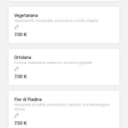
Vegetariana
Squacquerò, mozzarella, pomodoro, rucola, origano
7.00 €
Ortolana
Fontina, melanzane, peperoni, zucchine grigliate
7.00 €
Fior di Piadina
Mozzarella di bufala, pomodorini, basilico, olio extravergine
d'oliva
7.50 €