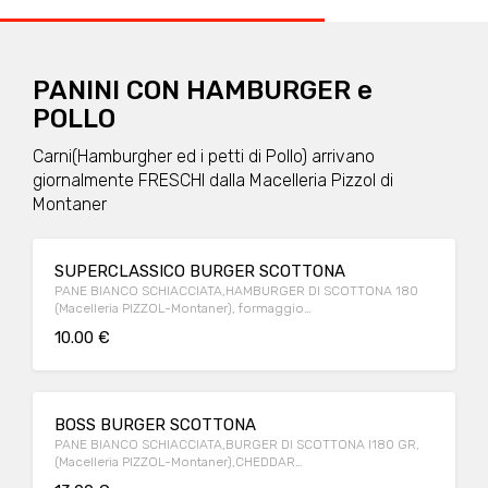
PANINI CON HAMBURGER e
POLLO
Carni(Hamburgher ed i petti di Pollo) arrivano
giornalmente FRESCHI dalla Macelleria Pizzol di
Montaner
SUPERCLASSICO BURGER SCOTTONA
PANE BIANCO SCHIACCIATA,HAMBURGER DI SCOTTONA 180
(Macelleria PIZZOL-Montaner), formaggio
Cheddar,POMODORO, INSALATA,KETCHUP O MAIONESE
10.00 €
BOSS BURGER SCOTTONA
PANE BIANCO SCHIACCIATA,BURGER DI SCOTTONA I180 GR,
(Macelleria PIZZOL-Montaner),CHEDDAR
CHEESE,BACON,PEPERONI,CIPOLLA,SALSA BURGER