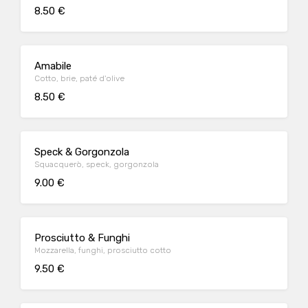
8.50 €
Amabile
Cotto, brie, paté d'olive
8.50 €
Speck & Gorgonzola
Squacquerò, speck, gorgonzola
9.00 €
Prosciutto & Funghi
Mozzarella, funghi, prosciutto cotto
9.50 €