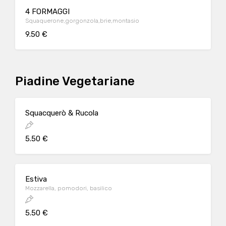
4 FORMAGGI
Squaquerone,gorgonzola,brie,montasio
9.50 €
Piadine Vegetariane
Squacquerò & Rucola
5.50 €
Estiva
Mozzarella, pomodori, basilico
5.50 €