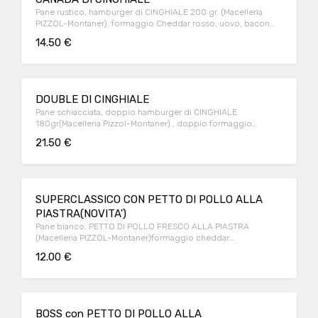
Pane rustico, hamburger di CINGHIALE 200 gr. (Macelleria
PIZZOL-Montaner). formaggio Cheddar rosso, uovo, bacon
croccante, salsa burger
14.50 €
DOUBLE DI CINGHIALE
Pane schiacciata, doppio hamburger di CINGHIALE
180gr(Macelleria Pizzol-Montaner) , doppio formaggio
Cheddar rosso, doppio bacon croccante, salsa burger
21.50 €
SUPERCLASSICO CON PETTO DI POLLO ALLA
PIASTRA(NOVITA')
Pane bianco, PETTO DI POLLO FRESCO ALLA PIASTRA
(Macelleria PIZZOL-Montaner)formaggio cheddar
rosso,lattughino,pomodoro ketchup o maionese a scelta
12.00 €
BOSS con PETTO DI POLLO ALLA