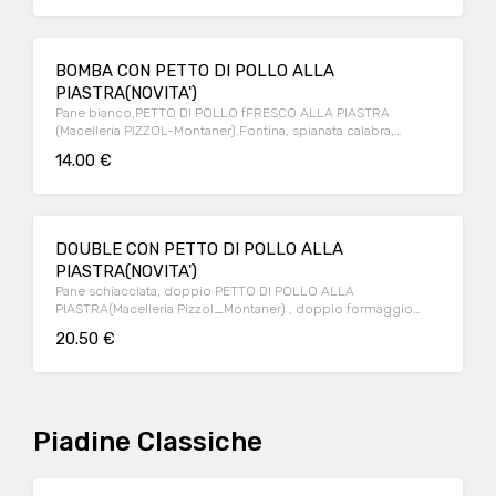
BOMBA CON PETTO DI POLLO ALLA
PIASTRA(NOVITA')
Pane bianco,PETTO DI POLLO fFRESCO ALLA PIASTRA
(Macelleria PIZZOL-Montaner).Fontina, spianata calabra,
peperoni alla griglia, salsa “BOMBA CALABRESE”
14.00 €
DOUBLE CON PETTO DI POLLO ALLA
PIASTRA(NOVITA')
Pane schiacciata, doppio PETTO DI POLLO ALLA
PIASTRA(Macelleria Pizzol_Montaner) , doppio formaggio
Cheddar rosso, doppio bacon croccante, salsa burger
20.50 €
Piadine Classiche