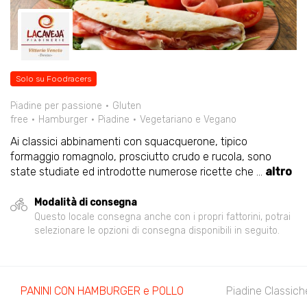
Solo su Foodracers
Piadine per passione
Gluten
free
Hamburger
Piadine
Vegetariano e Vegano
Ai classici abbinamenti con squacquerone, tipico
formaggio romagnolo, prosciutto crudo e rucola, sono
state studiate ed introdotte numerose ricette che
...
altro
Modalità di consegna
Questo locale consegna anche con i propri fattorini, potrai
selezionare le opzioni di consegna disponibili in seguito.
PANINI CON HAMBURGER e POLLO
Piadine Classich