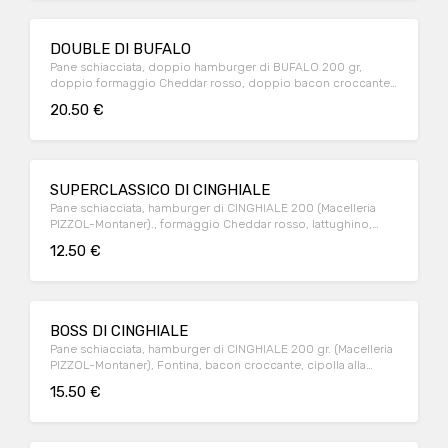
DOUBLE DI BUFALO
Pane schiacciata, doppio hamburger di BUFALO 200 gr,
doppio formaggio Cheddar rosso, doppio bacon croccante,
salsa burger
20.50 €
SUPERCLASSICO DI CINGHIALE
Pane schiacciata, hamburger di CINGHIALE 200 (Macelleria
PIZZOL-Montaner)., formaggio Cheddar rosso, lattughino,
pomodoro, ketchup o maionese
12.50 €
BOSS DI CINGHIALE
Pane schiacciata, hamburger di CINGHIALE 200 gr. (Macelleria
PIZZOL-Montaner), Fontina, bacon croccante, cipolla alla
piastra, peperoni alla griglia, salsa BBQ
15.50 €