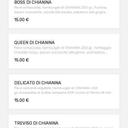
BOSS DI CHIANINA
Pane schiacciata, hamburger di CHIANINA 200 gr., Fontina,
bacon croccante, cipolla alla piastra, peperoni alla griglia,
salsa BBQ
15.00 €
QUEEN DI CHIANINA
Pane schiacciata, hamburger di CHIANINA 200 gr., formaggio
Cheddar rosso, bacon croccante, lattughino, pomodoro,
cipolla alla piastra, salsa Burger
15.00 €
DELICATO DI CHIANINA
Pane carbone vegetale, hamburger di CHIANINA 200
gr..mozzarella di bufala campana DOP, crudo di Parma 24 mesi
DOP, crema di carciofi
15.00 €
TREVISO DI CHIANINA