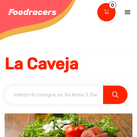
0
La Caveja