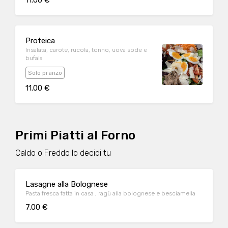
11.00 €
Proteica
Insalata, carote, rucola, tonno, uova sode e
bufala
Solo pranzo
11.00 €
Primi Piatti al Forno
Caldo o Freddo lo decidi tu
Lasagne alla Bolognese
Pasta fresca fatta in casa , ragù alla bolognese e besciamella
7.00 €