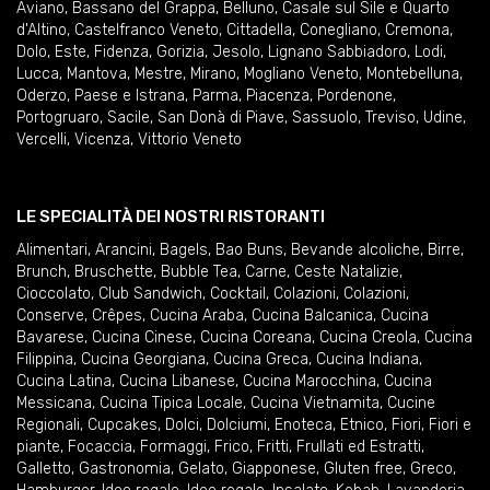
Aviano
,
Bassano del Grappa
,
Belluno
,
Casale sul Sile e Quarto
d'Altino
,
Castelfranco Veneto
,
Cittadella
,
Conegliano
,
Cremona
,
Dolo
,
Este
,
Fidenza
,
Gorizia
,
Jesolo
,
Lignano Sabbiadoro
,
Lodi
,
Lucca
,
Mantova
,
Mestre
,
Mirano
,
Mogliano Veneto
,
Montebelluna
,
Oderzo
,
Paese e Istrana
,
Parma
,
Piacenza
,
Pordenone
,
Portogruaro
,
Sacile
,
San Donà di Piave
,
Sassuolo
,
Treviso
,
Udine
,
Vercelli
,
Vicenza
,
Vittorio Veneto
LE SPECIALITÀ DEI NOSTRI RISTORANTI
Alimentari
,
Arancini
,
Bagels
,
Bao Buns
,
Bevande alcoliche
,
Birre
,
Brunch
,
Bruschette
,
Bubble Tea
,
Carne
,
Ceste Natalizie
,
Cioccolato
,
Club Sandwich
,
Cocktail
,
Colazioni
,
Colazioni
,
Conserve
,
Crêpes
,
Cucina Araba
,
Cucina Balcanica
,
Cucina
Bavarese
,
Cucina Cinese
,
Cucina Coreana
,
Cucina Creola
,
Cucina
Filippina
,
Cucina Georgiana
,
Cucina Greca
,
Cucina Indiana
,
Cucina Latina
,
Cucina Libanese
,
Cucina Marocchina
,
Cucina
Messicana
,
Cucina Tipica Locale
,
Cucina Vietnamita
,
Cucine
Regionali
,
Cupcakes
,
Dolci
,
Dolciumi
,
Enoteca
,
Etnico
,
Fiori
,
Fiori e
piante
,
Focaccia
,
Formaggi
,
Frico
,
Fritti
,
Frullati ed Estratti
,
Galletto
,
Gastronomia
,
Gelato
,
Giapponese
,
Gluten free
,
Greco
,