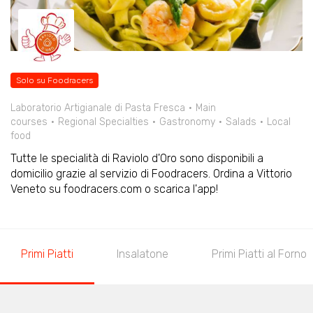
Solo su Foodracers
Laboratorio Artigianale di Pasta Fresca
Main
courses
Regional Specialties
Gastronomy
Salads
Local
food
Tutte le specialità di Raviolo d'Oro sono disponibili a
domicilio grazie al servizio di Foodracers. Ordina a Vittorio
Veneto su foodracers.com o scarica l'app!
Primi Piatti
Insalatone
Primi Piatti al Forno