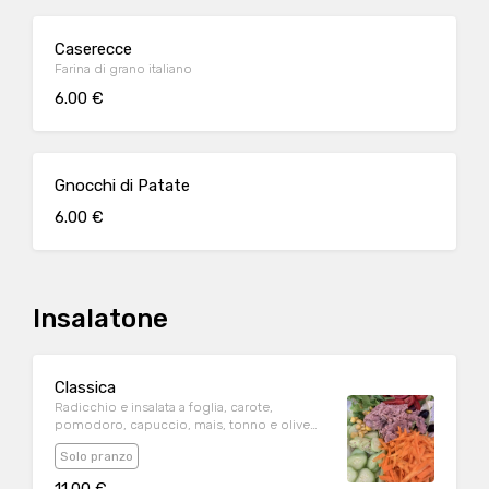
Caserecce
Farina di grano italiano
6.00 €
Gnocchi di Patate
6.00 €
Insalatone
Classica
Radicchio e insalata a foglia, carote,
pomodoro, capuccio, mais, tonno e olive
Kalamata
Solo pranzo