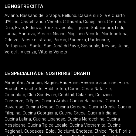
LE NOSTRE CITTÀ
Aviano
,
Bassano del Grappa
,
Belluno
,
Casale sul Sile e Quarto
d'Altino
,
Castelfranco Veneto
,
Cittadella
,
Conegliano
,
Cremona
,
Dolo
,
Este
,
Fidenza
,
Gorizia
,
Jesolo
,
Lignano Sabbiadoro
,
Lodi
,
Lucca
,
Mantova
,
Mestre
,
Mirano
,
Mogliano Veneto
,
Montebelluna
,
Oderzo
,
Paese e Istrana
,
Parma
,
Piacenza
,
Pordenone
,
Portogruaro
,
Sacile
,
San Donà di Piave
,
Sassuolo
,
Treviso
,
Udine
,
Vercelli
,
Vicenza
,
Vittorio Veneto
LE SPECIALITÀ DEI NOSTRI RISTORANTI
Alimentari
,
Arancini
,
Bagels
,
Bao Buns
,
Bevande alcoliche
,
Birre
,
Brunch
,
Bruschette
,
Bubble Tea
,
Carne
,
Ceste Natalizie
,
Cioccolato
,
Club Sandwich
,
Cocktail
,
Colazioni
,
Colazioni
,
Conserve
,
Crêpes
,
Cucina Araba
,
Cucina Balcanica
,
Cucina
Bavarese
,
Cucina Cinese
,
Cucina Coreana
,
Cucina Creola
,
Cucina
Filippina
,
Cucina Georgiana
,
Cucina Greca
,
Cucina Indiana
,
Cucina Latina
,
Cucina Libanese
,
Cucina Marocchina
,
Cucina
Messicana
,
Cucina Tipica Locale
,
Cucina Vietnamita
,
Cucine
Regionali
,
Cupcakes
,
Dolci
,
Dolciumi
,
Enoteca
,
Etnico
,
Fiori
,
Fiori e