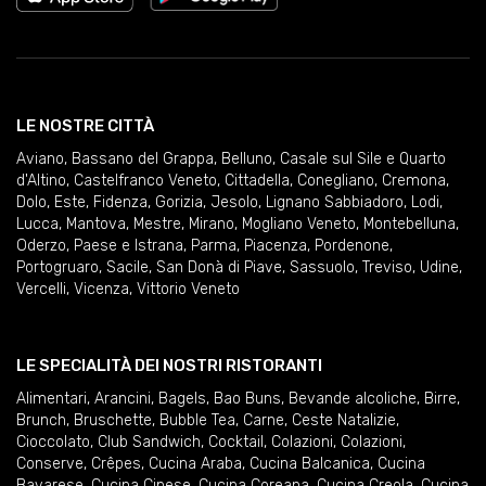
LE NOSTRE CITTÀ
Aviano
,
Bassano del Grappa
,
Belluno
,
Casale sul Sile e Quarto
d'Altino
,
Castelfranco Veneto
,
Cittadella
,
Conegliano
,
Cremona
,
Dolo
,
Este
,
Fidenza
,
Gorizia
,
Jesolo
,
Lignano Sabbiadoro
,
Lodi
,
Lucca
,
Mantova
,
Mestre
,
Mirano
,
Mogliano Veneto
,
Montebelluna
,
Oderzo
,
Paese e Istrana
,
Parma
,
Piacenza
,
Pordenone
,
Portogruaro
,
Sacile
,
San Donà di Piave
,
Sassuolo
,
Treviso
,
Udine
,
Vercelli
,
Vicenza
,
Vittorio Veneto
LE SPECIALITÀ DEI NOSTRI RISTORANTI
Alimentari
,
Arancini
,
Bagels
,
Bao Buns
,
Bevande alcoliche
,
Birre
,
Brunch
,
Bruschette
,
Bubble Tea
,
Carne
,
Ceste Natalizie
,
Cioccolato
,
Club Sandwich
,
Cocktail
,
Colazioni
,
Colazioni
,
Conserve
,
Crêpes
,
Cucina Araba
,
Cucina Balcanica
,
Cucina
Bavarese
,
Cucina Cinese
,
Cucina Coreana
,
Cucina Creola
,
Cucina