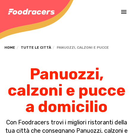
Completa il pagamento dell'ordine in [missing %{deadline} value].
HOME
TUTTE LE CITTÀ
PANUOZZI, CALZONI E PUCCE
Panuozzi,
calzoni e pucce
a domicilio
Con Foodracers trovi i migliori ristoranti della
tua città che consegnano Panuozzi, calzoni e