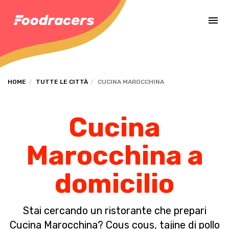
Completa il pagamento dell'ordine in [missing %{deadline} value].
HOME
TUTTE LE CITTÀ
CUCINA MAROCCHINA
Cucina
Marocchina a
domicilio
Stai cercando un ristorante che prepari
Cucina Marocchina? Cous cous, tajine di pollo