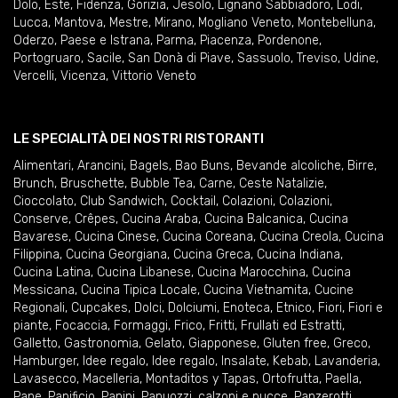
Dolo
,
Este
,
Fidenza
,
Gorizia
,
Jesolo
,
Lignano Sabbiadoro
,
Lodi
,
Lucca
,
Mantova
,
Mestre
,
Mirano
,
Mogliano Veneto
,
Montebelluna
,
Oderzo
,
Paese e Istrana
,
Parma
,
Piacenza
,
Pordenone
,
Portogruaro
,
Sacile
,
San Donà di Piave
,
Sassuolo
,
Treviso
,
Udine
,
Vercelli
,
Vicenza
,
Vittorio Veneto
LE SPECIALITÀ DEI NOSTRI RISTORANTI
Alimentari
,
Arancini
,
Bagels
,
Bao Buns
,
Bevande alcoliche
,
Birre
,
Brunch
,
Bruschette
,
Bubble Tea
,
Carne
,
Ceste Natalizie
,
Cioccolato
,
Club Sandwich
,
Cocktail
,
Colazioni
,
Colazioni
,
Conserve
,
Crêpes
,
Cucina Araba
,
Cucina Balcanica
,
Cucina
Bavarese
,
Cucina Cinese
,
Cucina Coreana
,
Cucina Creola
,
Cucina
Filippina
,
Cucina Georgiana
,
Cucina Greca
,
Cucina Indiana
,
Cucina Latina
,
Cucina Libanese
,
Cucina Marocchina
,
Cucina
Messicana
,
Cucina Tipica Locale
,
Cucina Vietnamita
,
Cucine
Regionali
,
Cupcakes
,
Dolci
,
Dolciumi
,
Enoteca
,
Etnico
,
Fiori
,
Fiori e
piante
,
Focaccia
,
Formaggi
,
Frico
,
Fritti
,
Frullati ed Estratti
,
Galletto
,
Gastronomia
,
Gelato
,
Giapponese
,
Gluten free
,
Greco
,
Hamburger
,
Idee regalo
,
Idee regalo
,
Insalate
,
Kebab
,
Lavanderia
,
Lavasecco
,
Macelleria
,
Montaditos y Tapas
,
Ortofrutta
,
Paella
,
Pane
,
Panificio
,
Panini
,
Panuozzi, calzoni e pucce
,
Panzerotti
,