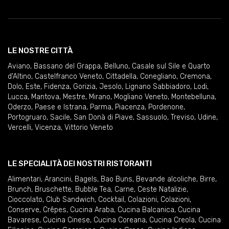
LE NOSTRE CITTÀ
Aviano
,
Bassano del Grappa
,
Belluno
,
Casale sul Sile e Quarto
d'Altino
,
Castelfranco Veneto
,
Cittadella
,
Conegliano
,
Cremona
,
Dolo
,
Este
,
Fidenza
,
Gorizia
,
Jesolo
,
Lignano Sabbiadoro
,
Lodi
,
Lucca
,
Mantova
,
Mestre
,
Mirano
,
Mogliano Veneto
,
Montebelluna
,
Oderzo
,
Paese e Istrana
,
Parma
,
Piacenza
,
Pordenone
,
Portogruaro
,
Sacile
,
San Donà di Piave
,
Sassuolo
,
Treviso
,
Udine
,
Vercelli
,
Vicenza
,
Vittorio Veneto
LE SPECIALITÀ DEI NOSTRI RISTORANTI
Alimentari
,
Arancini
,
Bagels
,
Bao Buns
,
Bevande alcoliche
,
Birre
,
Brunch
,
Bruschette
,
Bubble Tea
,
Carne
,
Ceste Natalizie
,
Cioccolato
,
Club Sandwich
,
Cocktail
,
Colazioni
,
Colazioni
,
Conserve
,
Crêpes
,
Cucina Araba
,
Cucina Balcanica
,
Cucina
Bavarese
,
Cucina Cinese
,
Cucina Coreana
,
Cucina Creola
,
Cucina