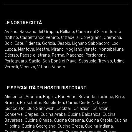
LE NOSTRE CITTÀ
Aviano
,
Bassano del Grappa
,
Belluno
,
Casale sul Sile e Quarto
d'Altino
,
Castelfranco Veneto
,
Cittadella
,
Conegliano
,
Cremona
,
Dolo
,
Este
,
Fidenza
,
Gorizia
,
Jesolo
,
Lignano Sabbiadoro
,
Lodi
,
Lucca
,
Mantova
,
Mestre
,
Mirano
,
Mogliano Veneto
,
Montebelluna
,
Oderzo
,
Paese e Istrana
,
Parma
,
Piacenza
,
Pordenone
,
Portogruaro
,
Sacile
,
San Donà di Piave
,
Sassuolo
,
Treviso
,
Udine
,
Vercelli
,
Vicenza
,
Vittorio Veneto
LE SPECIALITÀ DEI NOSTRI RISTORANTI
Alimentari
,
Arancini
,
Bagels
,
Bao Buns
,
Bevande alcoliche
,
Birre
,
Brunch
,
Bruschette
,
Bubble Tea
,
Carne
,
Ceste Natalizie
,
Cioccolato
,
Club Sandwich
,
Cocktail
,
Colazioni
,
Colazioni
,
Conserve
,
Crêpes
,
Cucina Araba
,
Cucina Balcanica
,
Cucina
Bavarese
,
Cucina Cinese
,
Cucina Coreana
,
Cucina Creola
,
Cucina
Filippina
,
Cucina Georgiana
,
Cucina Greca
,
Cucina Indiana
,