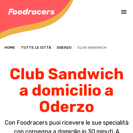
Completa il pagamento dell'ordine in [missing %{deadline} value].
HOME
TUTTE LE CITTÀ
ODERZO
CLUB SANDWICH
Club Sandwich
a domicilio a
Oderzo
Con Foodracers puoi ricevere le sue specialità
con consegna a domicilio in 30 minuti. A