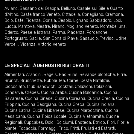
Aviano
,
Bassano del Grappa
,
Belluno
,
Casale sul Sile e Quarto
d'Altino
,
Castelfranco Veneto
,
Cittadella
,
Conegliano
,
Cremona
,
Dolo
,
Este
,
Fidenza
,
Gorizia
,
Jesolo
,
Lignano Sabbiadoro
,
Lodi
,
Lucca
,
Mantova
,
Mestre
,
Mirano
,
Mogliano Veneto
,
Montebelluna
,
Oderzo
,
Paese e Istrana
,
Parma
,
Piacenza
,
Pordenone
,
Portogruaro
,
Sacile
,
San Donà di Piave
,
Sassuolo
,
Treviso
,
Udine
,
Vercelli
,
Vicenza
,
Vittorio Veneto
LE SPECIALITÀ DEI NOSTRI RISTORANTI
Alimentari
,
Arancini
,
Bagels
,
Bao Buns
,
Bevande alcoliche
,
Birre
,
Brunch
,
Bruschette
,
Bubble Tea
,
Carne
,
Ceste Natalizie
,
Cioccolato
,
Club Sandwich
,
Cocktail
,
Colazioni
,
Colazioni
,
Conserve
,
Crêpes
,
Cucina Araba
,
Cucina Balcanica
,
Cucina
Bavarese
,
Cucina Cinese
,
Cucina Coreana
,
Cucina Creola
,
Cucina
Filippina
,
Cucina Georgiana
,
Cucina Greca
,
Cucina Indiana
,
Cucina Latina
,
Cucina Libanese
,
Cucina Marocchina
,
Cucina
Messicana
,
Cucina Tipica Locale
,
Cucina Vietnamita
,
Cucine
Regionali
,
Cupcakes
,
Dolci
,
Dolciumi
,
Enoteca
,
Etnico
,
Fiori
,
Fiori e
piante
,
Focaccia
,
Formaggi
,
Frico
,
Fritti
,
Frullati ed Estratti
,