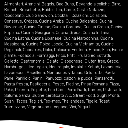
Alimentari
,
Arancini
,
Bagels
,
Bao Buns
,
Bevande alcoliche
,
Birre
,
Brunch
,
Bruschette
,
Bubble Tea
,
Carne
,
Ceste Natalizie
,
Cioccolato
,
Club Sandwich
,
Cocktail
,
Colazioni
,
Colazioni
,
Conserve
,
Crêpes
,
Cucina Araba
,
Cucina Balcanica
,
Cucina
Bavarese
,
Cucina Cinese
,
Cucina Coreana
,
Cucina Creola
,
Cucina
Filippina
,
Cucina Georgiana
,
Cucina Greca
,
Cucina Indiana
,
Cucina Latina
,
Cucina Libanese
,
Cucina Marocchina
,
Cucina
Messicana
,
Cucina Tipica Locale
,
Cucina Vietnamita
,
Cucine
Regionali
,
Cupcakes
,
Dolci
,
Dolciumi
,
Enoteca
,
Etnico
,
Fiori
,
Fiori e
piante
,
Focaccia
,
Formaggi
,
Frico
,
Fritti
,
Frullati ed Estratti
,
Galletto
,
Gastronomia
,
Gelato
,
Giapponese
,
Gluten free
,
Greco
,
Hamburger
,
Idee regalo
,
Idee regalo
,
Insalate
,
Kebab
,
Lavanderia
,
Lavasecco
,
Macelleria
,
Montaditos y Tapas
,
Ortofrutta
,
Paella
,
Pane
,
Panificio
,
Panini
,
Panuozzi, calzoni e pucce
,
Panzerotti
,
Pasta fresca
,
Pasticceria
,
Pesce
,
Piadine
,
Pinsa Romana
,
Pizza
,
Pokè
,
Polenta
,
Polpette
,
Pop Corn
,
Primi Piatti
,
Ramen
,
Ristoranti
,
Salumi
,
Senza Glutine certificato AIC
,
Street Food
,
Sughi Pronti
,
Sushi
,
Tacos
,
Taglieri
,
Tex-mex
,
Thailandese
,
Tigelle
,
Toast
,
Tramezzino
,
Vegetariano e Vegano
,
Vini
,
Yogurt