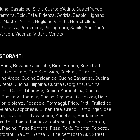
lluno
,
Casale sul Sile e Quarto d'Altino
,
Castelfranco
remona
,
Dolo
,
Este
,
Fidenza
,
Gorizia
,
Jesolo
,
Lignano
a
,
Mestre
,
Mirano
,
Mogliano Veneto
,
Montebelluna
,
,
Piacenza
,
Pordenone
,
Portogruaro
,
Sacile
,
San Donà di
Vercelli
,
Vicenza
,
Vittorio Veneto
RISTORANTI
 Buns
,
Bevande alcoliche
,
Birre
,
Brunch
,
Bruschette
,
ie
,
Cioccolato
,
Club Sandwich
,
Cocktail
,
Colazioni
,
ina Araba
,
Cucina Balcanica
,
Cucina Bavarese
,
Cucina
Creola
,
Cucina Filippina
,
Cucina Georgiana
,
Cucina
tina
,
Cucina Libanese
,
Cucina Marocchina
,
Cucina
,
Cucina Vietnamita
,
Cucine Regionali
,
Cupcakes
,
Dolci
,
iori e piante
,
Focaccia
,
Formaggi
,
Frico
,
Fritti
,
Frullati ed
elato
,
Giapponese
,
Gluten free
,
Greco
,
Hamburger
,
Idee
ab
,
Lavanderia
,
Lavasecco
,
Macelleria
,
Montaditos y
anificio
,
Panini
,
Panuozzi, calzoni e pucce
,
Panzerotti
,
,
Piadine
,
Pinsa Romana
,
Pizza
,
Pokè
,
Polenta
,
Polpette
,
storanti
,
Salumi
,
Senza Glutine certificato AIC
,
Street