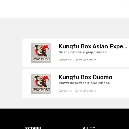
Kungfu Box Asian Experience
Sushi, cinese e giapponese
Contanti · Carta di credito
Kungfu Box Duomo
Piatti della tradizione cinese
Contanti · Carta di credito
SCOPRI
AIUTO