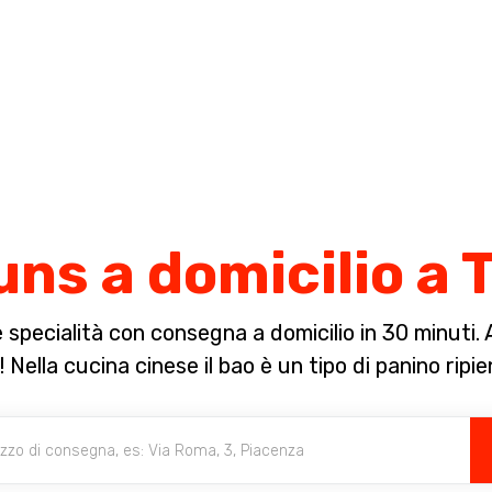
Completa il pagamento dell'ordine in [missing %{deadline} value].
ns a domicilio a 
specialità con consegna a domicilio in 30 minuti. A 
Nella cucina cinese il bao è un tipo di panino ripi