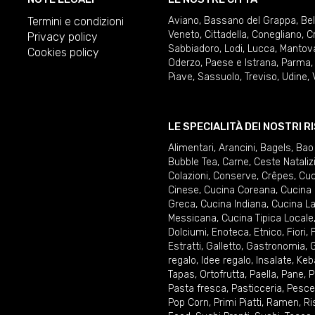
Termini e condizioni
Aviano
,
Bassano del Grappa
,
Be
Veneto
,
Cittadella
,
Conegliano
,
C
Privacy policy
Sabbiadoro
,
Lodi
,
Lucca
,
Mantov
Cookies policy
Oderzo
,
Paese e Istrana
,
Parma
Piave
,
Sassuolo
,
Treviso
,
Udine
,
LE SPECIALITÀ DEI NOSTRI 
Alimentari
,
Arancini
,
Bagels
,
Bao
Bubble Tea
,
Carne
,
Ceste Nataliz
Colazioni
,
Conserve
,
Crêpes
,
Cuc
Cinese
,
Cucina Coreana
,
Cucina 
Greca
,
Cucina Indiana
,
Cucina La
Messicana
,
Cucina Tipica Locale
Dolciumi
,
Enoteca
,
Etnico
,
Fiori
,
F
Estratti
,
Galletto
,
Gastronomia
,
G
regalo
,
Idee regalo
,
Insalate
,
Keb
Tapas
,
Ortofrutta
,
Paella
,
Pane
,
P
Pasta fresca
,
Pasticceria
,
Pesce
Pop Corn
,
Primi Piatti
,
Ramen
,
Ri