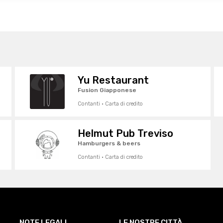
Yu Restaurant
Fusion Giapponese
Contanti · Carta di credito
Helmut Pub Treviso
Hamburgers & beers
Contanti · Carta di credito
NOTE LEGALI
LE NOSTRE CITTÀ