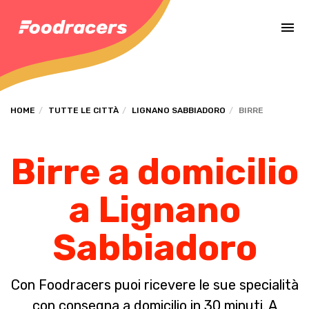
Completa il pagamento dell'ordine in [missing %{deadline} value].
HOME
TUTTE LE CITTÀ
LIGNANO SABBIADORO
BIRRE
Birre a domicilio
a Lignano
Sabbiadoro
Con Foodracers puoi ricevere le sue specialità
con consegna a domicilio in 30 minuti. A