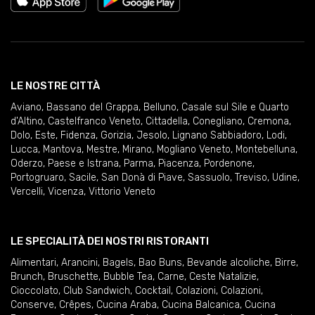
LE NOSTRE CITTÀ
Aviano
,
Bassano del Grappa
,
Belluno
,
Casale sul Sile e Quarto
d'Altino
,
Castelfranco Veneto
,
Cittadella
,
Conegliano
,
Cremona
,
Dolo
,
Este
,
Fidenza
,
Gorizia
,
Jesolo
,
Lignano Sabbiadoro
,
Lodi
,
Lucca
,
Mantova
,
Mestre
,
Mirano
,
Mogliano Veneto
,
Montebelluna
,
Oderzo
,
Paese e Istrana
,
Parma
,
Piacenza
,
Pordenone
,
Portogruaro
,
Sacile
,
San Donà di Piave
,
Sassuolo
,
Treviso
,
Udine
,
Vercelli
,
Vicenza
,
Vittorio Veneto
LE SPECIALITÀ DEI NOSTRI RISTORANTI
Alimentari
,
Arancini
,
Bagels
,
Bao Buns
,
Bevande alcoliche
,
Birre
,
Brunch
,
Bruschette
,
Bubble Tea
,
Carne
,
Ceste Natalizie
,
Cioccolato
,
Club Sandwich
,
Cocktail
,
Colazioni
,
Colazioni
,
Conserve
,
Crêpes
,
Cucina Araba
,
Cucina Balcanica
,
Cucina