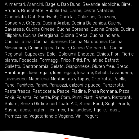
Alimentari
,
Arancini
,
Bagels
,
Bao Buns
,
Bevande alcoliche
,
Birre
,
Brunch
,
Bruschette
,
Bubble Tea
,
Carne
,
Ceste Natalizie
,
Cioccolato
,
Club Sandwich
,
Cocktail
,
Colazioni
,
Colazioni
,
Conserve
,
Crêpes
,
Cucina Araba
,
Cucina Balcanica
,
Cucina
Bavarese
,
Cucina Cinese
,
Cucina Coreana
,
Cucina Creola
,
Cucina
Filippina
,
Cucina Georgiana
,
Cucina Greca
,
Cucina Indiana
,
Cucina Latina
,
Cucina Libanese
,
Cucina Marocchina
,
Cucina
Messicana
,
Cucina Tipica Locale
,
Cucina Vietnamita
,
Cucine
Regionali
,
Cupcakes
,
Dolci
,
Dolciumi
,
Enoteca
,
Etnico
,
Fiori
,
Fiori e
piante
,
Focaccia
,
Formaggi
,
Frico
,
Fritti
,
Frullati ed Estratti
,
Galletto
,
Gastronomia
,
Gelato
,
Giapponese
,
Gluten free
,
Greco
,
Hamburger
,
Idee regalo
,
Idee regalo
,
Insalate
,
Kebab
,
Lavanderia
,
Lavasecco
,
Macelleria
,
Montaditos y Tapas
,
Ortofrutta
,
Paella
,
Pane
,
Panificio
,
Panini
,
Panuozzi, calzoni e pucce
,
Panzerotti
,
Pasta fresca
,
Pasticceria
,
Pesce
,
Piadine
,
Pinsa Romana
,
Pizza
,
Pokè
,
Polenta
,
Polpette
,
Pop Corn
,
Primi Piatti
,
Ramen
,
Ristoranti
,
Salumi
,
Senza Glutine certificato AIC
,
Street Food
,
Sughi Pronti
,
Sushi
,
Tacos
,
Taglieri
,
Tex-mex
,
Thailandese
,
Tigelle
,
Toast
,
Tramezzino
,
Vegetariano e Vegano
,
Vini
,
Yogurt