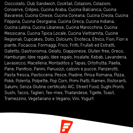
Cioccolato
,
Club Sandwich
,
Cocktail
,
Colazioni
,
Colazioni
,
Conserve
,
Crêpes
,
Cucina Araba
,
Cucina Balcanica
,
Cucina
Bavarese
,
Cucina Cinese
,
Cucina Coreana
,
Cucina Creola
,
Cucina
Filippina
,
Cucina Georgiana
,
Cucina Greca
,
Cucina Indiana
,
Cucina Latina
,
Cucina Libanese
,
Cucina Marocchina
,
Cucina
Messicana
,
Cucina Tipica Locale
,
Cucina Vietnamita
,
Cucine
Regionali
,
Cupcakes
,
Dolci
,
Dolciumi
,
Enoteca
,
Etnico
,
Fiori
,
Fiori e
piante
,
Focaccia
,
Formaggi
,
Frico
,
Fritti
,
Frullati ed Estratti
,
Galletto
,
Gastronomia
,
Gelato
,
Giapponese
,
Gluten free
,
Greco
,
Hamburger
,
Idee regalo
,
Idee regalo
,
Insalate
,
Kebab
,
Lavanderia
,
Lavasecco
,
Macelleria
,
Montaditos y Tapas
,
Ortofrutta
,
Paella
,
Pane
,
Panificio
,
Panini
,
Panuozzi, calzoni e pucce
,
Panzerotti
,
Pasta fresca
,
Pasticceria
,
Pesce
,
Piadine
,
Pinsa Romana
,
Pizza
,
Pokè
,
Polenta
,
Polpette
,
Pop Corn
,
Primi Piatti
,
Ramen
,
Ristoranti
,
Salumi
,
Senza Glutine certificato AIC
,
Street Food
,
Sughi Pronti
,
Sushi
,
Tacos
,
Taglieri
,
Tex-mex
,
Thailandese
,
Tigelle
,
Toast
,
Tramezzino
,
Vegetariano e Vegano
,
Vini
,
Yogurt