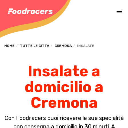
Completa il pagamento dell'ordine in [missing %{deadline} value].
HOME
TUTTE LE CITTÀ
CREMONA
INSALATE
Insalate a
domicilio a
Cremona
Con Foodracers puoi ricevere le sue specialità
con consegna a domicilio in 30 minuti. A