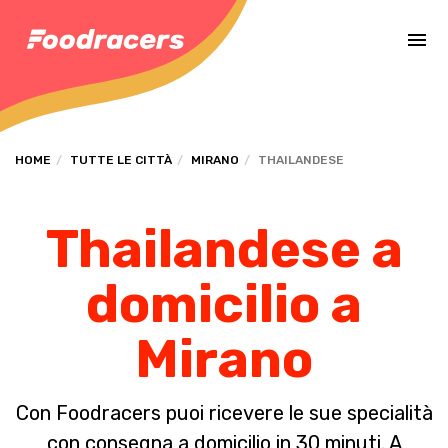
Completa il pagamento dell'ordine in [missing %{deadline} value].
HOME
TUTTE LE CITTÀ
MIRANO
THAILANDESE
Thailandese a
domicilio a
Mirano
Con Foodracers puoi ricevere le sue specialità
con consegna a domicilio in 30 minuti. A