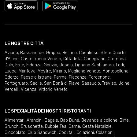
LE NOSTRE CITTÀ
Aviano
,
Bassano del Grappa
,
Belluno
,
Casale sul Sile e Quarto
d'Altino
,
Castelfranco Veneto
,
Cittadella
,
Conegliano
,
Cremona
,
Dolo
,
Este
,
Fidenza
,
Gorizia
,
Jesolo
,
Lignano Sabbiadoro
,
Lodi
,
Lucca
,
Mantova
,
Mestre
,
Mirano
,
Mogliano Veneto
,
Montebelluna
,
Oderzo
,
Paese e Istrana
,
Parma
,
Piacenza
,
Pordenone
,
Portogruaro
,
Sacile
,
San Donà di Piave
,
Sassuolo
,
Treviso
,
Udine
,
Vercelli
,
Vicenza
,
Vittorio Veneto
LE SPECIALITÀ DEI NOSTRI RISTORANTI
Alimentari
,
Arancini
,
Bagels
,
Bao Buns
,
Bevande alcoliche
,
Birre
,
Brunch
,
Bruschette
,
Bubble Tea
,
Carne
,
Ceste Natalizie
,
Cioccolato
,
Club Sandwich
,
Cocktail
,
Colazioni
,
Colazioni
,