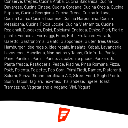
Conserve
,
Crêpes
,
Cucina Araba
,
Cucina Balcanica
,
Cucina
Bavarese
,
Cucina Cinese
,
Cucina Coreana
,
Cucina Creola
,
Cucina
Filippina
,
Cucina Georgiana
,
Cucina Greca
,
Cucina Indiana
,
Cucina Latina
,
Cucina Libanese
,
Cucina Marocchina
,
Cucina
Messicana
,
Cucina Tipica Locale
,
Cucina Vietnamita
,
Cucine
Regionali
,
Cupcakes
,
Dolci
,
Dolciumi
,
Enoteca
,
Etnico
,
Fiori
,
Fiori e
piante
,
Focaccia
,
Formaggi
,
Frico
,
Fritti
,
Frullati ed Estratti
,
Galletto
,
Gastronomia
,
Gelato
,
Giapponese
,
Gluten free
,
Greco
,
Hamburger
,
Idee regalo
,
Idee regalo
,
Insalate
,
Kebab
,
Lavanderia
,
Lavasecco
,
Macelleria
,
Montaditos y Tapas
,
Ortofrutta
,
Paella
,
Pane
,
Panificio
,
Panini
,
Panuozzi, calzoni e pucce
,
Panzerotti
,
Pasta fresca
,
Pasticceria
,
Pesce
,
Piadine
,
Pinsa Romana
,
Pizza
,
Pokè
,
Polenta
,
Polpette
,
Pop Corn
,
Primi Piatti
,
Ramen
,
Ristoranti
,
Salumi
,
Senza Glutine certificato AIC
,
Street Food
,
Sughi Pronti
,
Sushi
,
Tacos
,
Taglieri
,
Tex-mex
,
Thailandese
,
Tigelle
,
Toast
,
Tramezzino
,
Vegetariano e Vegano
,
Vini
,
Yogurt