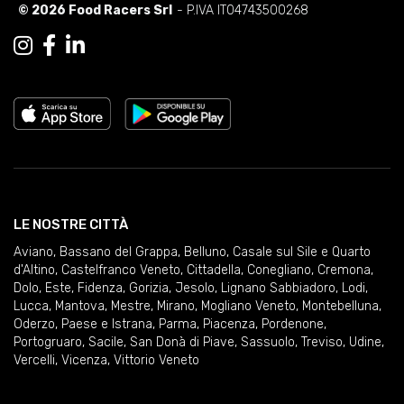
© 2026 Food Racers Srl
- P.IVA IT04743500268
LE NOSTRE CITTÀ
Aviano
,
Bassano del Grappa
,
Belluno
,
Casale sul Sile e Quarto
d'Altino
,
Castelfranco Veneto
,
Cittadella
,
Conegliano
,
Cremona
,
Dolo
,
Este
,
Fidenza
,
Gorizia
,
Jesolo
,
Lignano Sabbiadoro
,
Lodi
,
Lucca
,
Mantova
,
Mestre
,
Mirano
,
Mogliano Veneto
,
Montebelluna
,
Oderzo
,
Paese e Istrana
,
Parma
,
Piacenza
,
Pordenone
,
Portogruaro
,
Sacile
,
San Donà di Piave
,
Sassuolo
,
Treviso
,
Udine
,
Vercelli
,
Vicenza
,
Vittorio Veneto