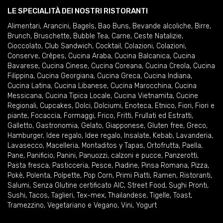
LE SPECIALITÀ DEI NOSTRI RISTORANTI
Alimentari
,
Arancini
,
Bagels
,
Bao Buns
,
Bevande alcoliche
,
Birre
,
Brunch
,
Bruschette
,
Bubble Tea
,
Carne
,
Ceste Natalizie
,
Cioccolato
,
Club Sandwich
,
Cocktail
,
Colazioni
,
Colazioni
,
Conserve
,
Crêpes
,
Cucina Araba
,
Cucina Balcanica
,
Cucina
Bavarese
,
Cucina Cinese
,
Cucina Coreana
,
Cucina Creola
,
Cucina
Filippina
,
Cucina Georgiana
,
Cucina Greca
,
Cucina Indiana
,
Cucina Latina
,
Cucina Libanese
,
Cucina Marocchina
,
Cucina
Messicana
,
Cucina Tipica Locale
,
Cucina Vietnamita
,
Cucine
Regionali
,
Cupcakes
,
Dolci
,
Dolciumi
,
Enoteca
,
Etnico
,
Fiori
,
Fiori e
piante
,
Focaccia
,
Formaggi
,
Frico
,
Fritti
,
Frullati ed Estratti
,
Galletto
,
Gastronomia
,
Gelato
,
Giapponese
,
Gluten free
,
Greco
,
Hamburger
,
Idee regalo
,
Idee regalo
,
Insalate
,
Kebab
,
Lavanderia
,
Lavasecco
,
Macelleria
,
Montaditos y Tapas
,
Ortofrutta
,
Paella
,
Pane
,
Panificio
,
Panini
,
Panuozzi, calzoni e pucce
,
Panzerotti
,
Pasta fresca
,
Pasticceria
,
Pesce
,
Piadine
,
Pinsa Romana
,
Pizza
,
Pokè
,
Polenta
,
Polpette
,
Pop Corn
,
Primi Piatti
,
Ramen
,
Ristoranti
,
Salumi
,
Senza Glutine certificato AIC
,
Street Food
,
Sughi Pronti
,
Sushi
,
Tacos
,
Taglieri
,
Tex-mex
,
Thailandese
,
Tigelle
,
Toast
,
Tramezzino
,
Vegetariano e Vegano
,
Vini
,
Yogurt