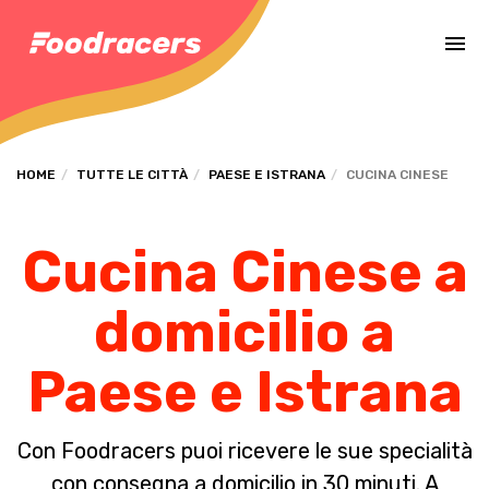
Completa il pagamento dell'ordine in [missing %{deadline} value].
HOME
TUTTE LE CITTÀ
PAESE E ISTRANA
CUCINA CINESE
Cucina Cinese a
domicilio a
Paese e Istrana
Con Foodracers puoi ricevere le sue specialità
con consegna a domicilio in 30 minuti. A