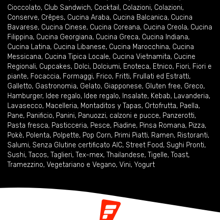
Cioccolato
,
Club Sandwich
,
Cocktail
,
Colazioni
,
Colazioni
,
Conserve
,
Crêpes
,
Cucina Araba
,
Cucina Balcanica
,
Cucina
Bavarese
,
Cucina Cinese
,
Cucina Coreana
,
Cucina Creola
,
Cucina
Filippina
,
Cucina Georgiana
,
Cucina Greca
,
Cucina Indiana
,
Cucina Latina
,
Cucina Libanese
,
Cucina Marocchina
,
Cucina
Messicana
,
Cucina Tipica Locale
,
Cucina Vietnamita
,
Cucine
Regionali
,
Cupcakes
,
Dolci
,
Dolciumi
,
Enoteca
,
Etnico
,
Fiori
,
Fiori e
piante
,
Focaccia
,
Formaggi
,
Frico
,
Fritti
,
Frullati ed Estratti
,
Galletto
,
Gastronomia
,
Gelato
,
Giapponese
,
Gluten free
,
Greco
,
Hamburger
,
Idee regalo
,
Idee regalo
,
Insalate
,
Kebab
,
Lavanderia
,
Lavasecco
,
Macelleria
,
Montaditos y Tapas
,
Ortofrutta
,
Paella
,
Pane
,
Panificio
,
Panini
,
Panuozzi, calzoni e pucce
,
Panzerotti
,
Pasta fresca
,
Pasticceria
,
Pesce
,
Piadine
,
Pinsa Romana
,
Pizza
,
Pokè
,
Polenta
,
Polpette
,
Pop Corn
,
Primi Piatti
,
Ramen
,
Ristoranti
,
Salumi
,
Senza Glutine certificato AIC
,
Street Food
,
Sughi Pronti
,
Sushi
,
Tacos
,
Taglieri
,
Tex-mex
,
Thailandese
,
Tigelle
,
Toast
,
Tramezzino
,
Vegetariano e Vegano
,
Vini
,
Yogurt