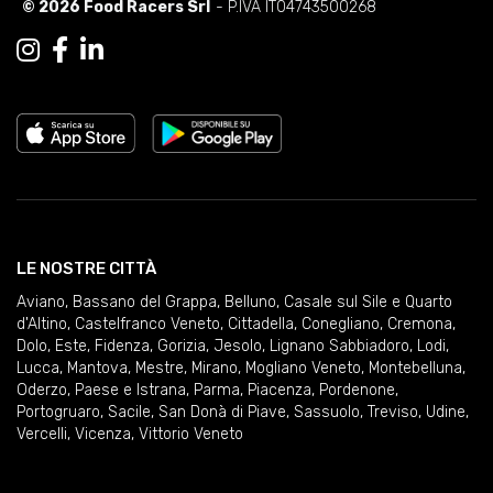
© 2026 Food Racers Srl
- P.IVA IT04743500268
LE NOSTRE CITTÀ
Aviano
,
Bassano del Grappa
,
Belluno
,
Casale sul Sile e Quarto
d'Altino
,
Castelfranco Veneto
,
Cittadella
,
Conegliano
,
Cremona
,
Dolo
,
Este
,
Fidenza
,
Gorizia
,
Jesolo
,
Lignano Sabbiadoro
,
Lodi
,
Lucca
,
Mantova
,
Mestre
,
Mirano
,
Mogliano Veneto
,
Montebelluna
,
Oderzo
,
Paese e Istrana
,
Parma
,
Piacenza
,
Pordenone
,
Portogruaro
,
Sacile
,
San Donà di Piave
,
Sassuolo
,
Treviso
,
Udine
,
Vercelli
,
Vicenza
,
Vittorio Veneto