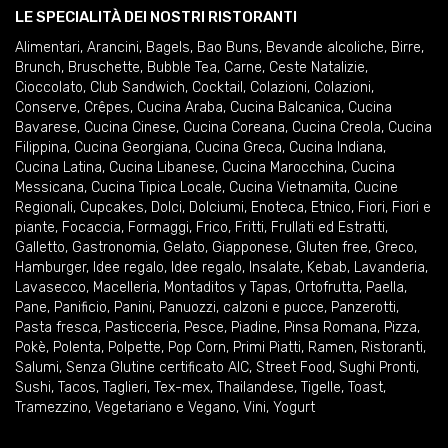
LE SPECIALITÀ DEI NOSTRI RISTORANTI
Alimentari
,
Arancini
,
Bagels
,
Bao Buns
,
Bevande alcoliche
,
Birre
,
Brunch
,
Bruschette
,
Bubble Tea
,
Carne
,
Ceste Natalizie
,
Cioccolato
,
Club Sandwich
,
Cocktail
,
Colazioni
,
Colazioni
,
Conserve
,
Crêpes
,
Cucina Araba
,
Cucina Balcanica
,
Cucina
Bavarese
,
Cucina Cinese
,
Cucina Coreana
,
Cucina Creola
,
Cucina
Filippina
,
Cucina Georgiana
,
Cucina Greca
,
Cucina Indiana
,
Cucina Latina
,
Cucina Libanese
,
Cucina Marocchina
,
Cucina
Messicana
,
Cucina Tipica Locale
,
Cucina Vietnamita
,
Cucine
Regionali
,
Cupcakes
,
Dolci
,
Dolciumi
,
Enoteca
,
Etnico
,
Fiori
,
Fiori e
piante
,
Focaccia
,
Formaggi
,
Frico
,
Fritti
,
Frullati ed Estratti
,
Galletto
,
Gastronomia
,
Gelato
,
Giapponese
,
Gluten free
,
Greco
,
Hamburger
,
Idee regalo
,
Idee regalo
,
Insalate
,
Kebab
,
Lavanderia
,
Lavasecco
,
Macelleria
,
Montaditos y Tapas
,
Ortofrutta
,
Paella
,
Pane
,
Panificio
,
Panini
,
Panuozzi, calzoni e pucce
,
Panzerotti
,
Pasta fresca
,
Pasticceria
,
Pesce
,
Piadine
,
Pinsa Romana
,
Pizza
,
Pokè
,
Polenta
,
Polpette
,
Pop Corn
,
Primi Piatti
,
Ramen
,
Ristoranti
,
Salumi
,
Senza Glutine certificato AIC
,
Street Food
,
Sughi Pronti
,
Sushi
,
Tacos
,
Taglieri
,
Tex-mex
,
Thailandese
,
Tigelle
,
Toast
,
Tramezzino
,
Vegetariano e Vegano
,
Vini
,
Yogurt