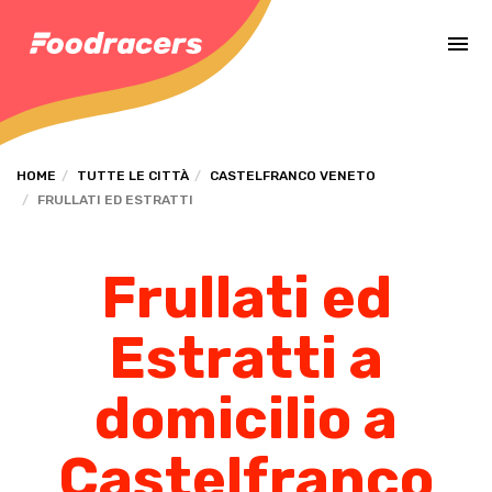
Completa il pagamento dell'ordine in [missing %{deadline} value].
HOME
TUTTE LE CITTÀ
CASTELFRANCO VENETO
FRULLATI ED ESTRATTI
Frullati ed
Estratti a
domicilio a
Castelfranco