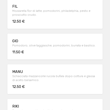
FIL
Mozzarella fior di latte, pomodorini, philadelphia, pesto e
prosciutto crudo.
12.50 €
GIO
Pomodoro, olive taggiasche, pomodorini, burrata e basilico.
11.50 €
MANU
Schiacciata mazzancolle rucola bufala dopo cottura e glassa
di aceto balsamico.
12.50 €
RIKI