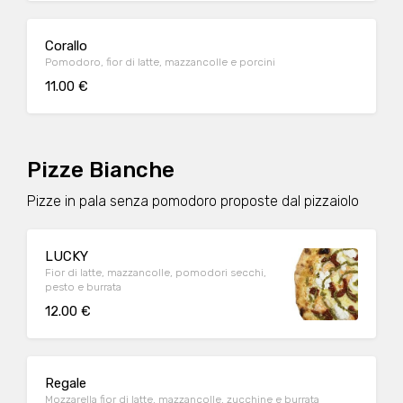
Corallo
Pomodoro, fior di latte, mazzancolle e porcini
11.00 €
Pizze Bianche
Pizze in pala senza pomodoro proposte dal pizzaiolo
LUCKY
Fior di latte, mazzancolle, pomodori secchi,
pesto e burrata
12.00 €
Regale
Mozzarella fior di latte, mazzancolle, zucchine e burrata