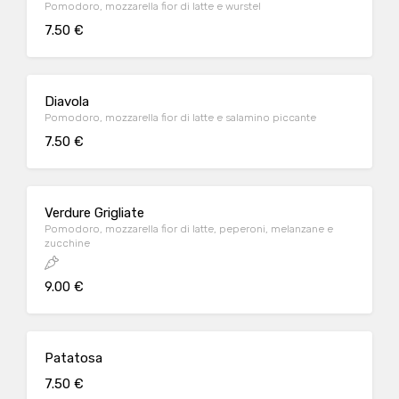
Pomodoro, mozzarella fior di latte e wurstel
7.50 €
Diavola
Pomodoro, mozzarella fior di latte e salamino piccante
7.50 €
Verdure Grigliate
Pomodoro, mozzarella fior di latte, peperoni, melanzane e
zucchine
9.00 €
Patatosa
7.50 €