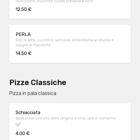
Pomodoro, zucchine ricotta bresaola e noci
12.50 €
PERLA
Fior di latte, zucchine, salmone, philadelphia al limone e
scaglie di mandorle.
14.50 €
Pizze Classiche
Pizza in pala classica
Schiacciata
Base pizza con olio extra vergine d'oliva, sale e rosmarino
4.00 €