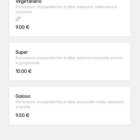
Vegetariano
Pomodoro, mozzarella fior di latte, peperoni, melanzane e
zucchine
9.00 €
Super
Pomodoro, mozzarella fior di latte, salamino piccante, porcini
e gorgonzola
10.00 €
Goloso
Pomodoro, mozzarella fior di latte, prosciutto cotto, peperoni
e ricotta
9.50 €