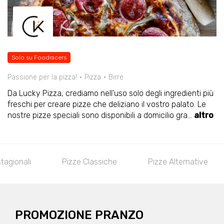
Solo su Foodracers
Passione per la pizza!
Pizza
Birre
Da Lucky Pizza, crediamo nell'uso solo degli ingredienti più
freschi per creare pizze che deliziano il vostro palato. Le
nostre pizze speciali sono disponibili a domicilio gra
...
altro
stagionali
Pizze Classiche
Pizze Alternative
PROMOZIONE PRANZO