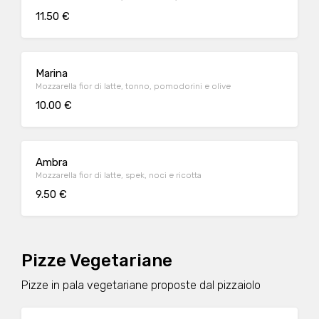
11.50 €
Marina
Mozzarella fior di latte, tonno, pomodorini e olive
10.00 €
Ambra
Mozzarella fior di latte, spek, noci e ricotta
9.50 €
Pizze Vegetariane
Pizze in pala vegetariane proposte dal pizzaiolo