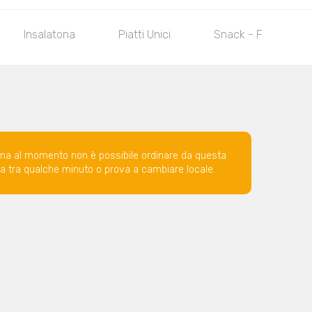
Insalatona
Piatti Unici
Snack - Fritti
ma al momento non è possibile ordinare da questa
ova tra qualche minuto o prova a cambiare locale.