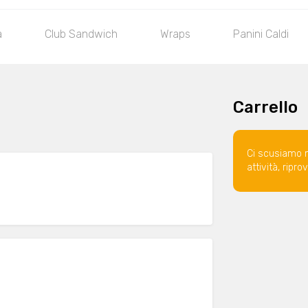
a
Club Sandwich
Wraps
Panini Caldi
Carrello
Ci scusiamo 
attività, ripr