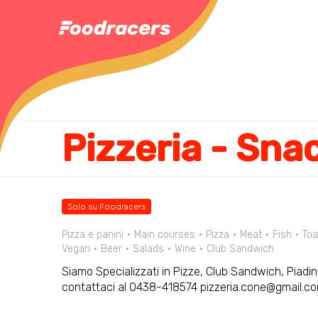
Pizzeria - Sna
Solo su Foodracers
Pizza e panini
Main courses
Pizza
Meat
Fish
Toa
Vegan
Beer
Salads
Wine
Club Sandwich
Siamo Specializzati in Pizze, Club Sandwich, Piadine
contattaci al 0438-418574 pizzeria.cone@gmail.c