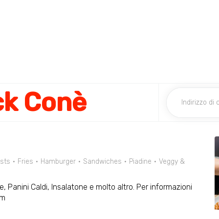
ck Conè
sts
Fries
Hamburger
Sandwiches
Piadine
Veggy &
, Panini Caldi, Insalatone e molto altro. Per informazioni
om