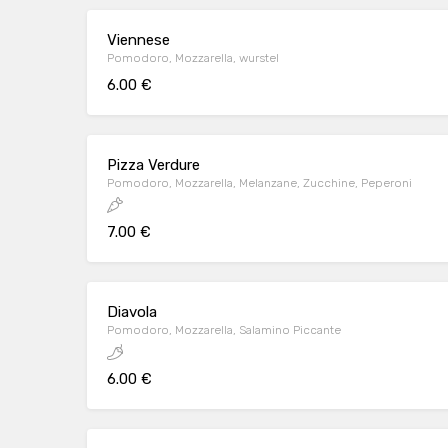
Viennese
Pomodoro, Mozzarella, wurstel
6.00 €
Pizza Verdure
Pomodoro, Mozzarella, Melanzane, Zucchine, Peperoni
7.00 €
Diavola
Pomodoro, Mozzarella, Salamino Piccante
6.00 €