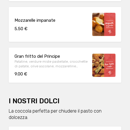
Mozzarelle impanate
5.50 €
Gran fritto del Principe
Patatine, verdure miste pastellate, crocchette
di patate, olive ascolane, mozzarelline
impanate e nuggets di pollo.
9.00 €
I NOSTRI DOLCI
La coccola perfetta per chiudere il pasto con
dolcezza.