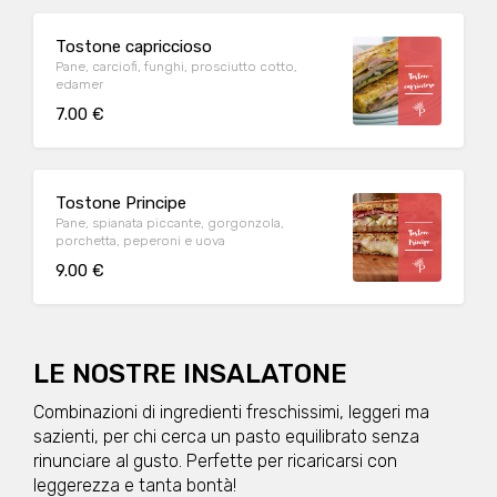
Tostone capriccioso
Pane, carciofi, funghi, prosciutto cotto,
edamer
7.00 €
Tostone Principe
Pane, spianata piccante, gorgonzola,
porchetta, peperoni e uova
9.00 €
LE NOSTRE INSALATONE
Combinazioni di ingredienti freschissimi, leggeri ma
sazienti, per chi cerca un pasto equilibrato senza
rinunciare al gusto. Perfette per ricaricarsi con
leggerezza e tanta bontà!