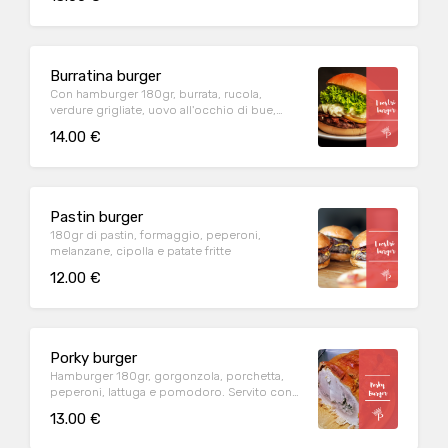
Burratina burger
Con hamburger 180gr, burrata, rucola,
verdure grigliate, uovo all'occhio di bue,
salse e patate fritte
14.00 €
Pastin burger
180gr di pastin, formaggio, peperoni,
melanzane, cipolla e patate fritte
12.00 €
Porky burger
Hamburger 180gr, gorgonzola, porchetta,
peperoni, lattuga e pomodoro. Servito con
patatine fritte.
13.00 €