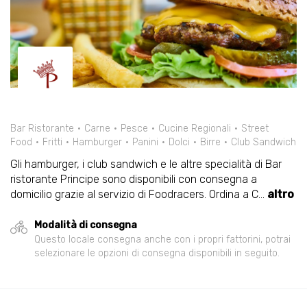
Bar Ristorante
Carne
Pesce
Cucine Regionali
Street
Food
Fritti
Hamburger
Panini
Dolci
Birre
Club Sandwich
Gli hamburger, i club sandwich e le altre specialità di Bar
ristorante Principe sono disponibili con consegna a
domicilio grazie al servizio di Foodracers. Ordina a C
...
altro
Modalità di consegna
Questo locale consegna anche con i propri fattorini, potrai
selezionare le opzioni di consegna disponibili in seguito.