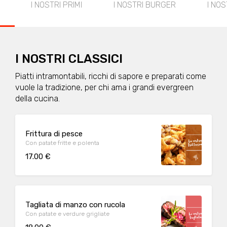
I NOSTRI PRIMI
I NOSTRI BURGER
I NO
I NOSTRI CLASSICI
Piatti intramontabili, ricchi di sapore e preparati come
vuole la tradizione, per chi ama i grandi evergreen
della cucina.
Frittura di pesce
Con patate fritte e polenta
17.00 €
Tagliata di manzo con rucola
Con patate e verdure grigliate