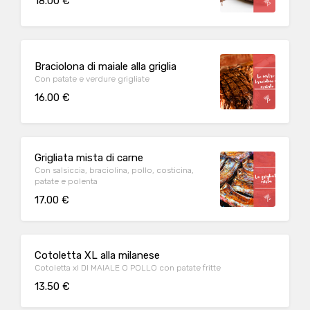
18.00 €
Braciolona di maiale alla griglia
Con patate e verdure grigliate
16.00 €
Grigliata mista di carne
Con salsiccia, braciolina, pollo, costicina,
patate e polenta
17.00 €
Cotoletta XL alla milanese
Cotoletta xl DI MAIALE O POLLO con patate fritte
13.50 €