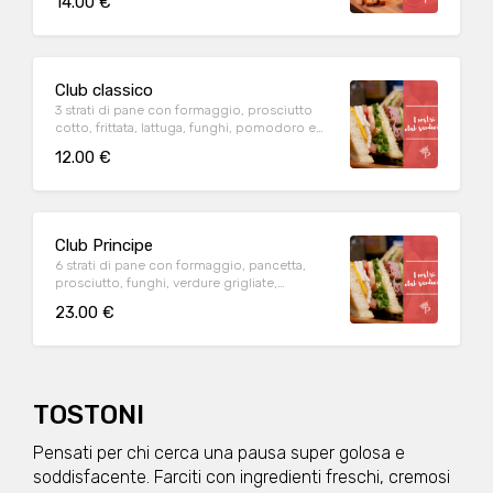
14.00 €
Club classico
3 strati di pane con formaggio, prosciutto
cotto, frittata, lattuga, funghi, pomodoro e
salsa rosa
12.00 €
Club Principe
6 strati di pane con formaggio, pancetta,
prosciutto, funghi, verdure grigliate,
pomodoro, frittata e lattuga
23.00 €
TOSTONI
Pensati per chi cerca una pausa super golosa e
soddisfacente. Farciti con ingredienti freschi, cremosi