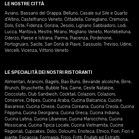
LE NOSTRE CITTÀ
Aviano
,
Bassano del Grappa
,
Belluno
,
Casale sul Sile e Quarto
d'Altino
,
Castelfranco Veneto
,
Cittadella
,
Conegliano
,
Cremona
,
Dolo
,
Este
,
Fidenza
,
Gorizia
,
Jesolo
,
Lignano Sabbiadoro
,
Lodi
,
Lucca
,
Mantova
,
Mestre
,
Mirano
,
Mogliano Veneto
,
Montebelluna
,
Oderzo
,
Paese e Istrana
,
Parma
,
Piacenza
,
Pordenone
,
Portogruaro
,
Sacile
,
San Donà di Piave
,
Sassuolo
,
Treviso
,
Udine
,
Vercelli
,
Vicenza
,
Vittorio Veneto
LE SPECIALITÀ DEI NOSTRI RISTORANTI
Alimentari
,
Arancini
,
Bagels
,
Bao Buns
,
Bevande alcoliche
,
Birre
,
Brunch
,
Bruschette
,
Bubble Tea
,
Carne
,
Ceste Natalizie
,
Cioccolato
,
Club Sandwich
,
Cocktail
,
Colazioni
,
Colazioni
,
Conserve
,
Crêpes
,
Cucina Araba
,
Cucina Balcanica
,
Cucina
Bavarese
,
Cucina Cinese
,
Cucina Coreana
,
Cucina Creola
,
Cucina
Filippina
,
Cucina Georgiana
,
Cucina Greca
,
Cucina Indiana
,
Cucina Latina
,
Cucina Libanese
,
Cucina Marocchina
,
Cucina
Messicana
,
Cucina Tipica Locale
,
Cucina Vietnamita
,
Cucine
Regionali
,
Cupcakes
,
Dolci
,
Dolciumi
,
Enoteca
,
Etnico
,
Fiori
,
Fiori e
piante
,
Focaccia
,
Formaggi
,
Frico
,
Fritti
,
Frullati ed Estratti
,