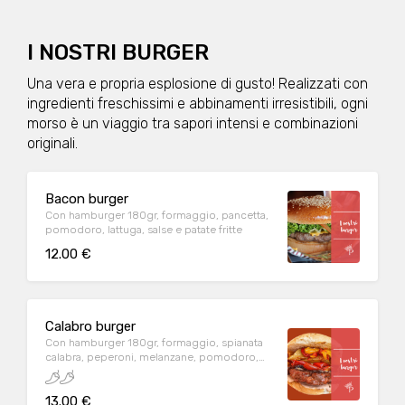
I NOSTRI BURGER
Una vera e propria esplosione di gusto! Realizzati con
ingredienti freschissimi e abbinamenti irresistibili, ogni
morso è un viaggio tra sapori intensi e combinazioni
originali.
Bacon burger
Con hamburger 180gr, formaggio, pancetta,
pomodoro, lattuga, salse e patate fritte
12.00 €
Calabro burger
Con hamburger 180gr, formaggio, spianata
calabra, peperoni, melanzane, pomodoro,
lattuga, salse e patate fritte
13.00 €