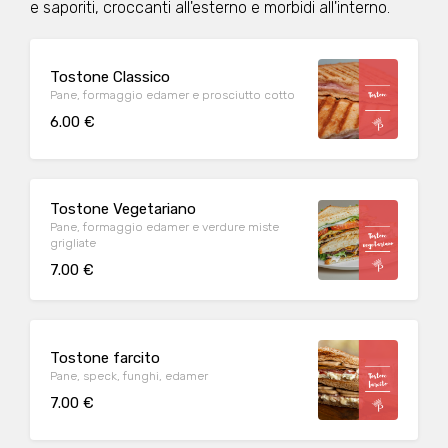
e saporiti, croccanti all'esterno e morbidi all'interno.
Tostone Classico
Pane, formaggio edamer e prosciutto cotto
6.00 €
Tostone Vegetariano
Pane, formaggio edamer e verdure miste
grigliate
7.00 €
Tostone farcito
Pane, speck, funghi, edamer
7.00 €