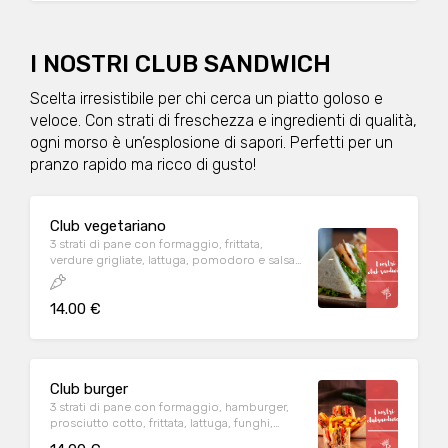
I NOSTRI CLUB SANDWICH
Scelta irresistibile per chi cerca un piatto goloso e
veloce. Con strati di freschezza e ingredienti di qualità,
ogni morso è un’esplosione di sapori. Perfetti per un
pranzo rapido ma ricco di gusto!
Club vegetariano
3 strati di pane con formaggio, frittata,
verdure grigliate, lattuga, pomodoro e salsa
rosa
14.00 €
Club burger
3 strati di pane con formaggio, hamburger,
prosciutto cotto, frittata, lattuga, funghi,
pomodoro e salsa rosa