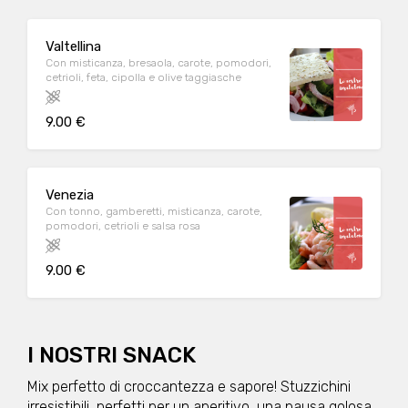
Valtellina
Con misticanza, bresaola, carote, pomodori,
cetrioli, feta, cipolla e olive taggiasche
9.00 €
Venezia
Con tonno, gamberetti, misticanza, carote,
pomodori, cetrioli e salsa rosa
9.00 €
I NOSTRI SNACK
Mix perfetto di croccantezza e sapore! Stuzzichini
irresistibili, perfetti per un aperitivo, una pausa golosa