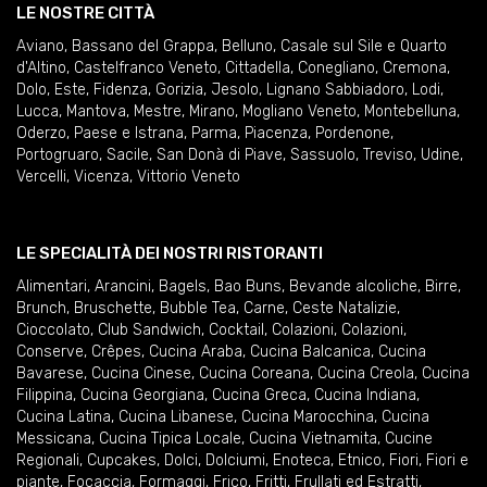
LE NOSTRE CITTÀ
Aviano
,
Bassano del Grappa
,
Belluno
,
Casale sul Sile e Quarto
d'Altino
,
Castelfranco Veneto
,
Cittadella
,
Conegliano
,
Cremona
,
Dolo
,
Este
,
Fidenza
,
Gorizia
,
Jesolo
,
Lignano Sabbiadoro
,
Lodi
,
Lucca
,
Mantova
,
Mestre
,
Mirano
,
Mogliano Veneto
,
Montebelluna
,
Oderzo
,
Paese e Istrana
,
Parma
,
Piacenza
,
Pordenone
,
Portogruaro
,
Sacile
,
San Donà di Piave
,
Sassuolo
,
Treviso
,
Udine
,
Vercelli
,
Vicenza
,
Vittorio Veneto
LE SPECIALITÀ DEI NOSTRI RISTORANTI
Alimentari
,
Arancini
,
Bagels
,
Bao Buns
,
Bevande alcoliche
,
Birre
,
Brunch
,
Bruschette
,
Bubble Tea
,
Carne
,
Ceste Natalizie
,
Cioccolato
,
Club Sandwich
,
Cocktail
,
Colazioni
,
Colazioni
,
Conserve
,
Crêpes
,
Cucina Araba
,
Cucina Balcanica
,
Cucina
Bavarese
,
Cucina Cinese
,
Cucina Coreana
,
Cucina Creola
,
Cucina
Filippina
,
Cucina Georgiana
,
Cucina Greca
,
Cucina Indiana
,
Cucina Latina
,
Cucina Libanese
,
Cucina Marocchina
,
Cucina
Messicana
,
Cucina Tipica Locale
,
Cucina Vietnamita
,
Cucine
Regionali
,
Cupcakes
,
Dolci
,
Dolciumi
,
Enoteca
,
Etnico
,
Fiori
,
Fiori e
piante
,
Focaccia
,
Formaggi
,
Frico
,
Fritti
,
Frullati ed Estratti
,