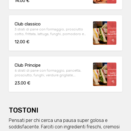
14.00 €
Club classico
3 strati di pane con formaggio, prosciutto
cotto, frittata, lattuga, funghi, pomodoro e
salsa rosa
12.00 €
Club Principe
6 strati di pane con formaggio, pancetta,
prosciutto, funghi, verdure grigliate,
pomodoro, frittata e lattuga
23.00 €
TOSTONI
Pensati per chi cerca una pausa super golosa e
soddisfacente. Farciti con ingredienti freschi, cremosi