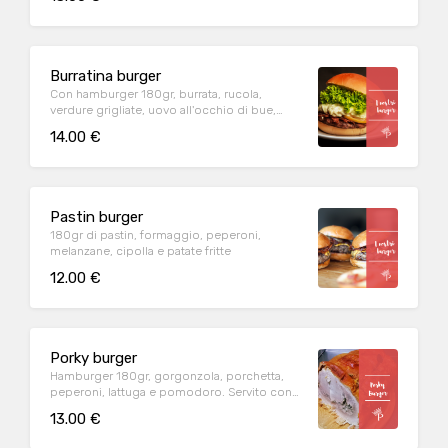
Burratina burger
Con hamburger 180gr, burrata, rucola,
verdure grigliate, uovo all'occhio di bue,
salse e patate fritte
14.00 €
Pastin burger
180gr di pastin, formaggio, peperoni,
melanzane, cipolla e patate fritte
12.00 €
Porky burger
Hamburger 180gr, gorgonzola, porchetta,
peperoni, lattuga e pomodoro. Servito con
patatine fritte.
13.00 €