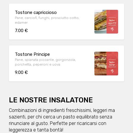
Tostone capriccioso
Pane, carciofi, funghi, prosciutto cotto,
edamer
7.00 €
Tostone Principe
Pane, spianata piccante, gorgonzola,
porchetta, peperoni e uova
9.00 €
LE NOSTRE INSALATONE
Combinazioni di ingredienti freschissimi, leggeri ma
sazienti, per chi cerca un pasto equilibrato senza
rinunciare al gusto. Perfette per ricaricarsi con
leggerezza e tanta bontà!