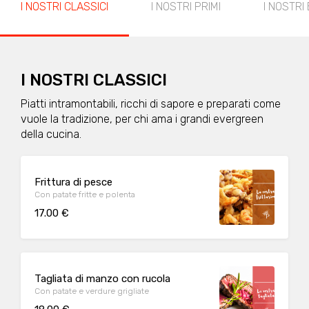
I NOSTRI CLASSICI
I NOSTRI PRIMI
I NOSTRI
I NOSTRI CLASSICI
Piatti intramontabili, ricchi di sapore e preparati come
vuole la tradizione, per chi ama i grandi evergreen
della cucina.
Frittura di pesce
Con patate fritte e polenta
17.00 €
Tagliata di manzo con rucola
Con patate e verdure grigliate