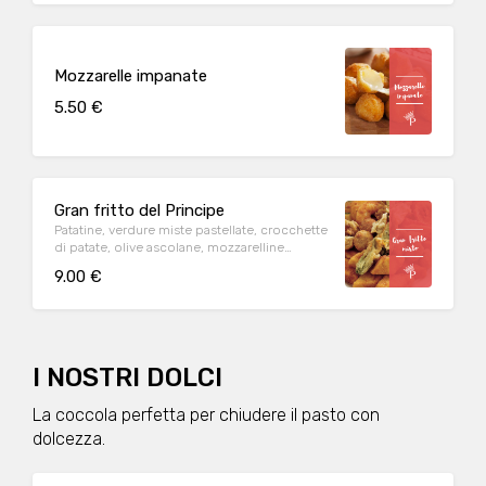
Mozzarelle impanate
5.50 €
Gran fritto del Principe
Patatine, verdure miste pastellate, crocchette
di patate, olive ascolane, mozzarelline
impanate e nuggets di pollo.
9.00 €
I NOSTRI DOLCI
La coccola perfetta per chiudere il pasto con
dolcezza.