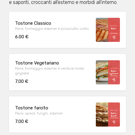
e saporiti, croccanti all'esterno e morbidi all'interno.
Tostone Classico
Pane, formaggio edamer e prosciutto cotto
6.00 €
Tostone Vegetariano
Pane, formaggio edamer e verdure miste
grigliate
7.00 €
Tostone farcito
Pane, speck, funghi, edamer
7.00 €