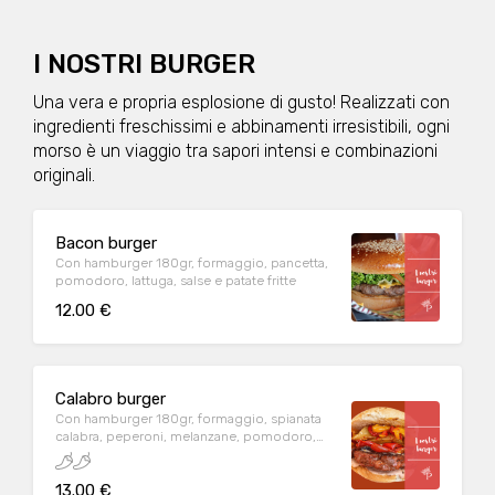
I NOSTRI BURGER
Una vera e propria esplosione di gusto! Realizzati con
ingredienti freschissimi e abbinamenti irresistibili, ogni
morso è un viaggio tra sapori intensi e combinazioni
originali.
Bacon burger
Con hamburger 180gr, formaggio, pancetta,
pomodoro, lattuga, salse e patate fritte
12.00 €
Calabro burger
Con hamburger 180gr, formaggio, spianata
calabra, peperoni, melanzane, pomodoro,
lattuga, salse e patate fritte
13.00 €