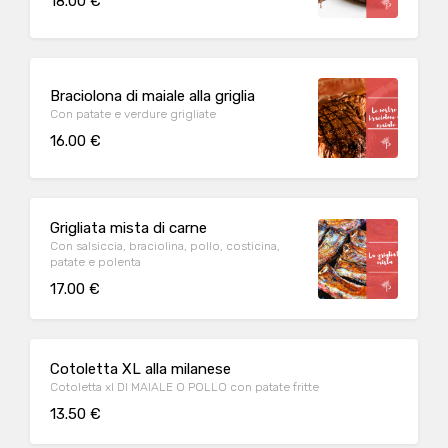
18.00 €
Braciolona di maiale alla griglia
Con patate e verdure grigliate
16.00 €
Grigliata mista di carne
Con salsiccia, braciolina, pollo, costicina,
patate e polenta
17.00 €
Cotoletta XL alla milanese
Cotoletta xl DI MAIALE O POLLO con patate fritte
13.50 €