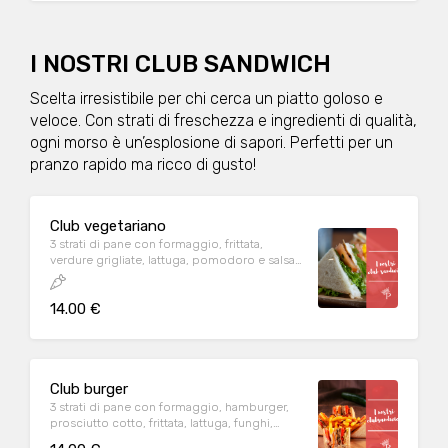
I NOSTRI CLUB SANDWICH
Scelta irresistibile per chi cerca un piatto goloso e
veloce. Con strati di freschezza e ingredienti di qualità,
ogni morso è un’esplosione di sapori. Perfetti per un
pranzo rapido ma ricco di gusto!
Club vegetariano
3 strati di pane con formaggio, frittata,
verdure grigliate, lattuga, pomodoro e salsa
rosa
14.00 €
Club burger
3 strati di pane con formaggio, hamburger,
prosciutto cotto, frittata, lattuga, funghi,
pomodoro e salsa rosa