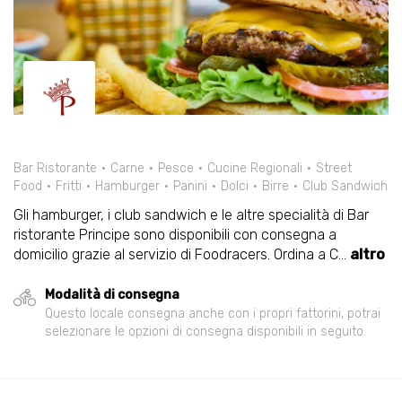
Bar Ristorante
Carne
Pesce
Cucine Regionali
Street
Food
Fritti
Hamburger
Panini
Dolci
Birre
Club Sandwich
Gli hamburger, i club sandwich e le altre specialità di Bar
ristorante Principe sono disponibili con consegna a
domicilio grazie al servizio di Foodracers. Ordina a C
...
altro
Modalità di consegna
Questo locale consegna anche con i propri fattorini, potrai
selezionare le opzioni di consegna disponibili in seguito.