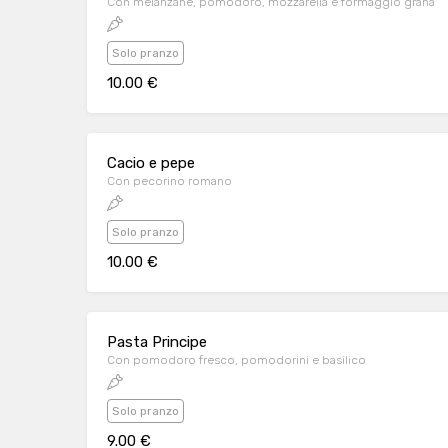
Con melanzane, pomodoro, mozzarella e formaggio grana
Solo pranzo
10.00 €
Cacio e pepe
Con pecorino romano
Solo pranzo
10.00 €
Pasta Principe
Con pomodoro fresco, pomodorini e basilico
Solo pranzo
9.00 €