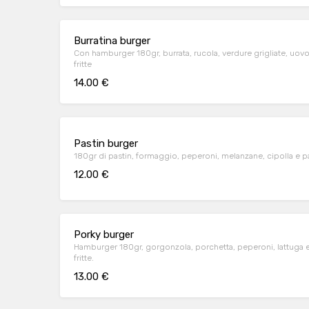
Burratina burger
Con hamburger 180gr, burrata, rucola, verdure grigliate, uovo 
fritte
14.00 €
Pastin burger
180gr di pastin, formaggio, peperoni, melanzane, cipolla e pat
12.00 €
Porky burger
Hamburger 180gr, gorgonzola, porchetta, peperoni, lattuga 
fritte.
13.00 €