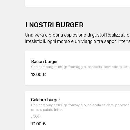
I NOSTRI BURGER
Una vera e propria esplosione di gusto! Realizzati 
irresistibili, ogni morso è un viaggio tra sapori inten
Bacon burger
Con hamburger 180gr, formaggio, pancetta, pomodoro, lattuga
12.00 €
Calabro burger
Con hamburger 180gr, formaggio, spianata calabra, peperon
salse e patate fritte
13.00 €