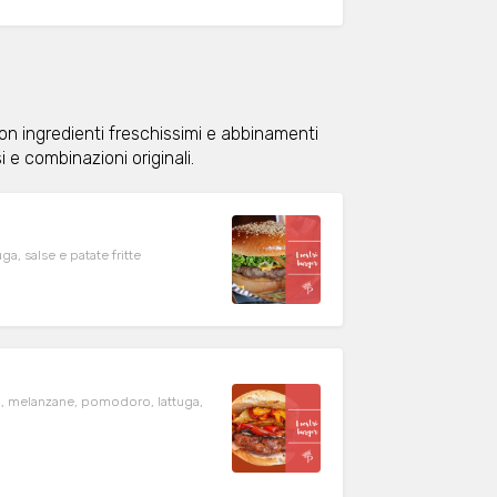
con ingredienti freschissimi e abbinamenti
si e combinazioni originali.
, salse e patate fritte
i, melanzane, pomodoro, lattuga,