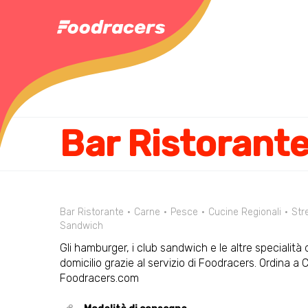
Bar Ristorante
Bar Ristorante
Carne
Pesce
Cucine Regionali
Str
Sandwich
Gli hamburger, i club sandwich e le altre specialità
domicilio grazie al servizio di Foodracers. Ordina 
Foodracers.com