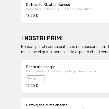
Cotoletta XL alla milanese
Cotoletta xl DI MAIALE O POLLO con patate fritte
13.50 €
I NOSTRI PRIMI
Pensati per chi cerca piatti che non passano mai di 
ma piene di gusto, per un inizio di pasto che ti conq
Pasta allo scoglio
Con pomodorini, cozze, vongole, gamberetti e scampi
Solo pranzo
12.00 €
Parmigiana di melanzane