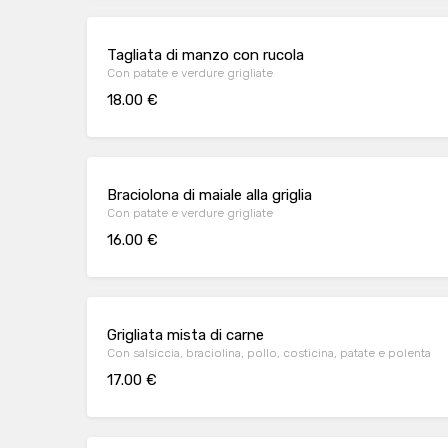
Tagliata di manzo con rucola
Con patate e verdure grigliate
18.00 €
Braciolona di maiale alla griglia
Con patate e verdure grigliate
16.00 €
Grigliata mista di carne
Con salsiccia, braciolina, pollo, costicina, patate e polenta
17.00 €