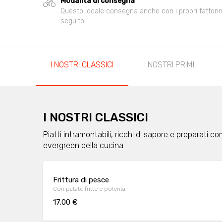
Modalità di consegna
Questo locale consegna anche con i propri fattorini,
seguito.
I NOSTRI CLASSICI
I NOSTRI PRIMI
I NOSTRI CLASSICI
Piatti intramontabili, ricchi di sapore e preparati c
evergreen della cucina.
Frittura di pesce
Con patate fritte e polenta
17.00 €