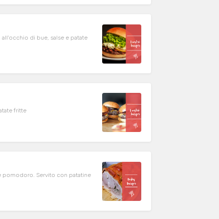
all'occhio di bue, salse e patate
ate fritte
e pomodoro. Servito con patatine