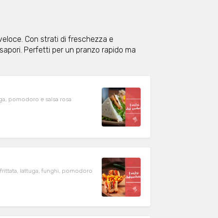
 veloce. Con strati di freschezza e
 sapori. Perfetti per un pranzo rapido ma
ttuga, pomodoro e salsa rosa
frittata, lattuga, funghi, pomodoro