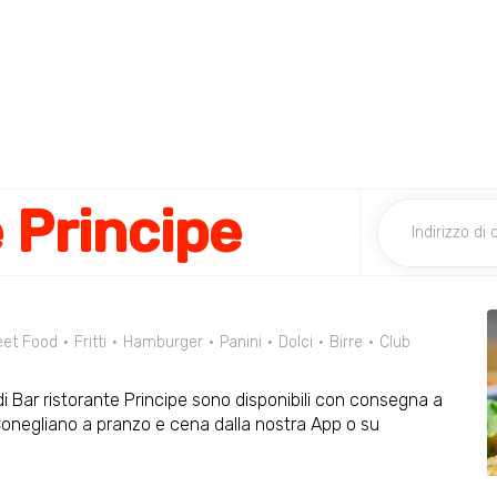
 Principe
eet Food
Fritti
Hamburger
Panini
Dolci
Birre
Club
 di Bar ristorante Principe sono disponibili con consegna a
a Conegliano a pranzo e cena dalla nostra App o su