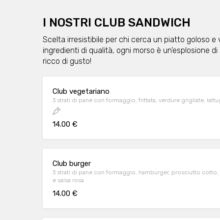
I NOSTRI CLUB SANDWICH
Scelta irresistibile per chi cerca un piatto goloso e
ingredienti di qualità, ogni morso è un’esplosione di
ricco di gusto!
Club vegetariano
3 strati di pane con formaggio, frittata, verdure grigliate, la
14.00 €
Club burger
3 strati di pane con formaggio, hamburger, prosciutto cotto, 
e salsa rosa
14.00 €