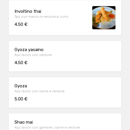
Involtino thai
3pz con manzo e verdure al curry
4.50 €
Gyoza yasaino
4pz ravioli con verdure
4.50 €
Gyoza
4pz ravioli con carne e verdure
5.00 €
Shao mai
4pz ravioli con gamberi, carne e verdure