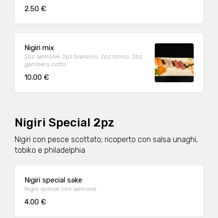
2.50 €
Nigiri mix
2pz salmone, 2pz branzino, 2pz tonno, 2pz
gambero cotto
10.00 €
Nigiri Special 2pz
Nigiri con pesce scottato; ricoperto con salsa unaghi,
tobiko e philadelphia
Nigiri special sake
Nigiri special con salmone
4.00 €