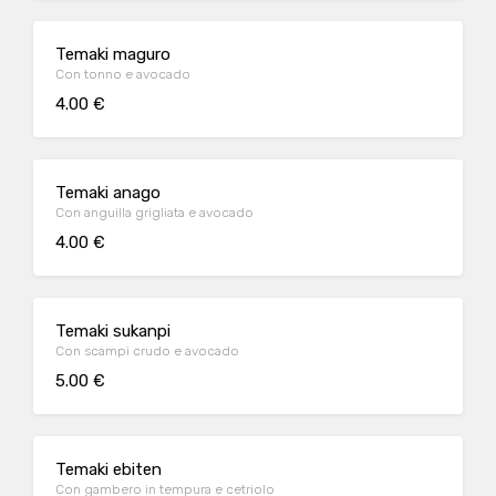
Temaki maguro
Con tonno e avocado
4.00 €
Temaki anago
Con anguilla grigliata e avocado
4.00 €
Temaki sukanpi
Con scampi crudo e avocado
5.00 €
Temaki ebiten
Con gambero in tempura e cetriolo