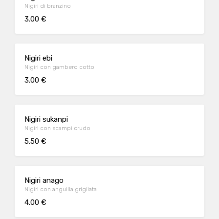
Nigiri di branzino
3.00 €
Nigiri ebi
Nigiri con gambero cotto
3.00 €
Nigiri sukanpi
Nigiri con scampi crudo
5.50 €
Nigiri anago
Nigiri con anguilla grigliata
4.00 €