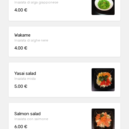
Insalata di alga giapponese
4.00 €
Wakame
Insalata di alghe nere
4.00 €
Yasai salad
Insalata mista
5.00 €
Salmon salad
Insalata con salmone
6.00 €