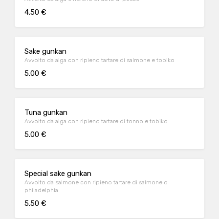
4.50 €
Sake gunkan
Avvolto da alga con ripieno tartare di salmone e tobiko
5.00 €
Tuna gunkan
Avvolto da alga con ripieno tartare di tonno e tobiko
5.00 €
Special sake gunkan
Avvolto da salmone con ripieno tartare di salmone o
philadelphia
5.50 €