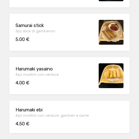
Samurai stick
3pz stick di gamberoni
5.00 €
Harumaki yasaino
4pz involtini con verdure
4.00 €
Harumaki ebi
4pz involtini con verdure, gamberi e carne
4.50 €