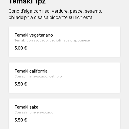
Temaki 1pz
Cono d’alga con riso, verdure, pesce, sesamo;
philadelphia o salsa piccante su richiesta
Temaki vegetariano
Temaki con avocado, cetrioli, rapa giapponese
3.00 €
Temaki california
Con surimi, avocado, cetriolo
3.50 €
Temaki sake
Con salmone e avocado
3.50 €