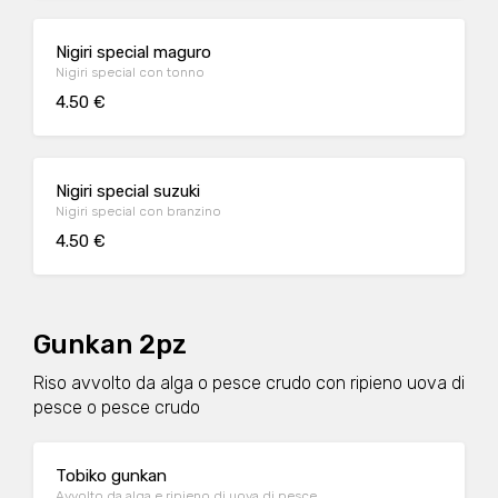
Nigiri special maguro
Nigiri special con tonno
4.50 €
Nigiri special suzuki
Nigiri special con branzino
4.50 €
Gunkan 2pz
Riso avvolto da alga o pesce crudo con ripieno uova di
pesce o pesce crudo
Tobiko gunkan
Avvolto da alga e ripieno di uova di pesce