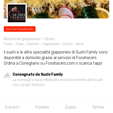
Solo su Foodracers
Ristorante giapponese
Street
Food
Fries
Ramen
Japanese
Sushi
Wine
il sushi e le altre specialità giapponesi di Sushi Family sono
disponibili a domicilio grazie al servizio di Foodracers.
Ordina a Conegliano su Foodracers.com o scarica l'app!
Consegnato da Sushi Family
La consegna sarà effettuata esclusivamente dal locale
con i propri fattorini.
Kobachi
Insalate
Zuppe
Tartare