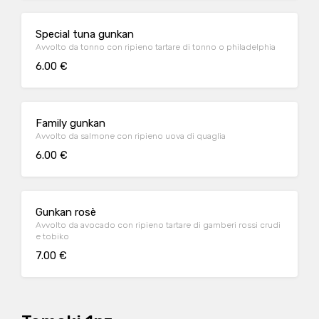
Special tuna gunkan
Avvolto da tonno con ripieno tartare di tonno o philadelphia
6.00 €
Family gunkan
Avvolto da salmone con ripieno uova di quaglia
6.00 €
Gunkan rosè
Avvolto da avocado con ripieno tartare di gamberi rossi crudi
e tobiko
7.00 €