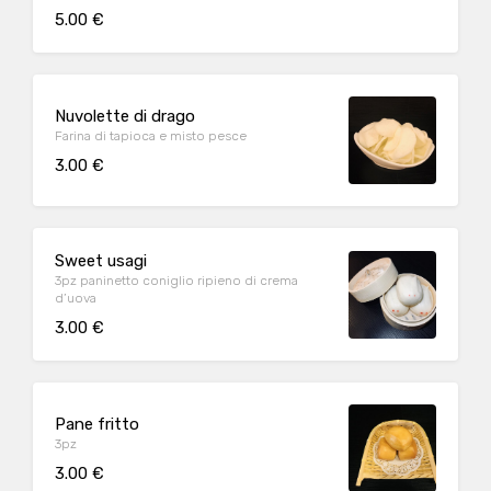
5.00 €
Nuvolette di drago
Farina di tapioca e misto pesce
3.00 €
Sweet usagi
3pz paninetto coniglio ripieno di crema
d’uova
3.00 €
Pane fritto
3pz
3.00 €