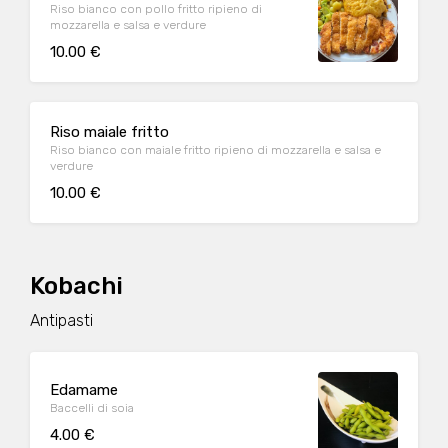
Riso bianco con pollo fritto ripieno di
mozzarella e salsa e verdure
10.00 €
Riso maiale fritto
Riso bianco con maiale fritto ripieno di mozzarella e salsa e
verdure
10.00 €
Kobachi
Antipasti
Edamame
Baccelli di soia
4.00 €