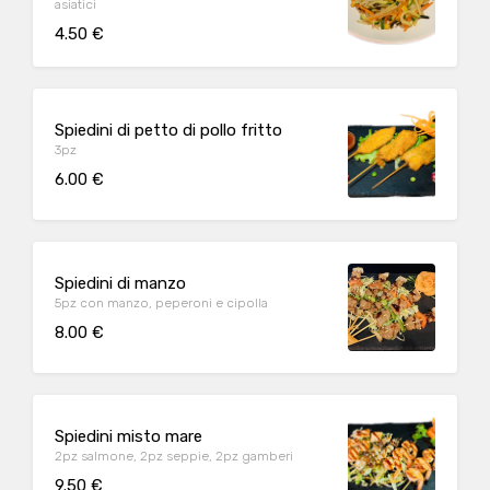
asiatici
4.50 €
Spiedini di petto di pollo fritto
3pz
6.00 €
Spiedini di manzo
5pz con manzo, peperoni e cipolla
8.00 €
Spiedini misto mare
2pz salmone, 2pz seppie, 2pz gamberi
9.50 €