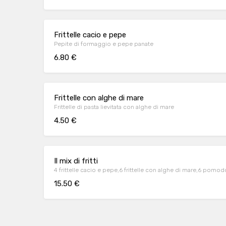
Frittelle cacio e pepe
Pepite di formaggio e pepe panate
6.80 €
Frittelle con alghe di mare
Frittelle di pasta lievitata con alghe di mare
4.50 €
Il mix di fritti
4 frittelle cacio e pepe,6 frittelle con alghe di mare,6 pomod
15.50 €