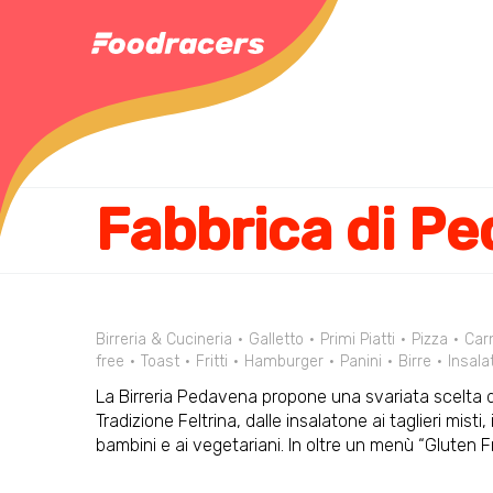
Birreria & Cucineria
Galletto
Primi Piatti
Pizza
Car
free
Toast
Fritti
Hamburger
Panini
Birre
Insala
La Birreria Pedavena propone una svariata scelta di piat
Tradizione Feltrina, dalle insalatone ai taglieri misti,
bambini e ai vegetariani. In oltre un menù “Gluten Fr