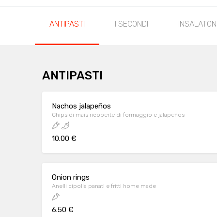
ANTIPASTI
I SECONDI
INSALATON
ANTIPASTI
Nachos jalapeños
Chips di mais ricoperte di formaggio e jalapeños
10.00 €
Onion rings
Anelli cipolla panati e fritti home made
6.50 €