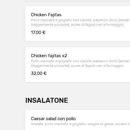
Chicken Fajitas
Pollo marinato e grigliato con cipolle, peperoni dolci (senza
(leggermente piccante), purea di fagioli neri e formaggio.
17.00 €
Chicken fajitas x2
Pollo marinato e grigliato con cipolle, peperoni dolci (senza
(leggermente piccante), purea di fagioli neri e formaggio.
32.00 €
INSALATONE
Caesar salad con pollo
Insalata, pollo marinato e grigliato, scaglie di grana, crostini