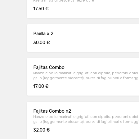
Paella mista di pesce,carne,verdure
17.50 €
Paella x 2
30.00 €
Fajitas Combo
Manzo e pollo marinati e grigliati con cipolle, peperoni dolc
gallo (leggermente piccante), purea di fagioli neri e formagg
17.00 €
Fajitas Combo x2
Manzo e pollo marinati e grigliati con cipolle, peperoni dolc
gallo (leggermente piccante), purea di fagioli neri e formagg
32.00 €