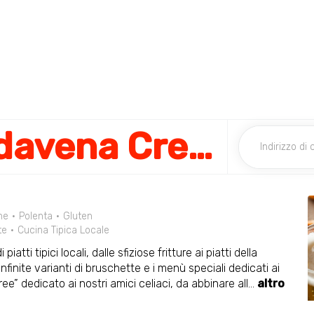
Fabbrica di Pedavena Cremona
ne
Polenta
Gluten
te
Cucina Tipica Locale
ti tipici locali, dalle sfiziose fritture ai piatti della
 infinite varianti di bruschette e i menù speciali dedicati ai
ee” dedicato ai nostri amici celiaci, da abbinare all
...
altro