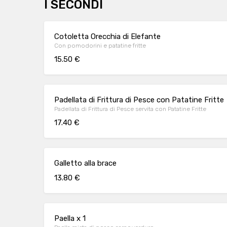
I SECONDI
Cotoletta Orecchia di Elefante
Con pomodorini e patatine fritte
15.50 €
Padellata di Frittura di Pesce con Patatine Fritte
Padellata di Frittura di Pesce servita con Patatine Fritte
17.40 €
Galletto alla brace
13.80 €
Paella x 1