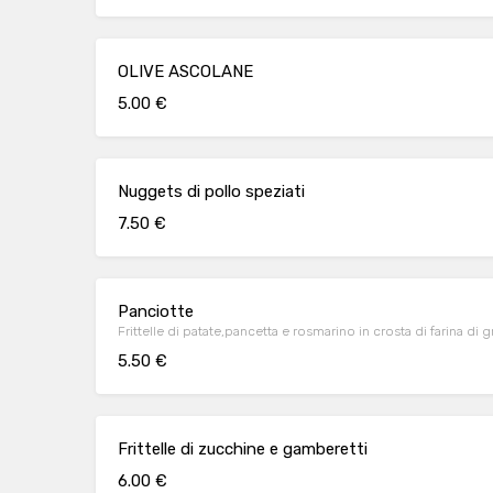
OLIVE ASCOLANE
5.00 €
Nuggets di pollo speziati
7.50 €
Panciotte
Frittelle di patate,pancetta e rosmarino in crosta di farina di 
5.50 €
Frittelle di zucchine e gamberetti
6.00 €