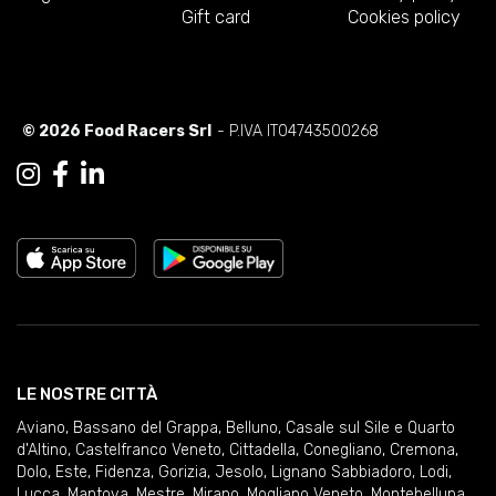
Gift card
Cookies policy
© 2026 Food Racers Srl
- P.IVA IT04743500268
LE NOSTRE CITTÀ
Aviano
,
Bassano del Grappa
,
Belluno
,
Casale sul Sile e Quarto
d'Altino
,
Castelfranco Veneto
,
Cittadella
,
Conegliano
,
Cremona
,
Dolo
,
Este
,
Fidenza
,
Gorizia
,
Jesolo
,
Lignano Sabbiadoro
,
Lodi
,
Lucca
,
Mantova
,
Mestre
,
Mirano
,
Mogliano Veneto
,
Montebelluna
,