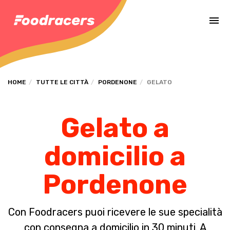
Completa il pagamento dell'ordine in [missing %{deadline} value].
HOME
TUTTE LE CITTÀ
PORDENONE
GELATO
Gelato a
domicilio a
Pordenone
Con Foodracers puoi ricevere le sue specialità
con consegna a domicilio in 30 minuti. A