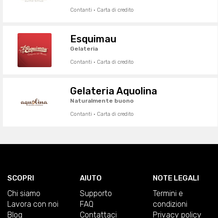
Contanti · Carta di credito
Esquimau
Gelateria
Contanti · Carta di credito
Gelateria Aquolina
Naturalmente buono
Contanti · Carta di credito
SCOPRI
AIUTO
NOTE LEGALI
Chi siamo
Supporto
Termini e
Lavora con noi
FAQ
condizioni
Blog
Contattaci
Privacy policy