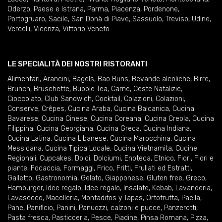
Oderzo
,
Paese e Istrana
,
Parma
,
Piacenza
,
Pordenone
,
Portogruaro
,
Sacile
,
San Donà di Piave
,
Sassuolo
,
Treviso
,
Udine
,
Vercelli
,
Vicenza
,
Vittorio Veneto
LE SPECIALITÀ DEI NOSTRI RISTORANTI
Alimentari
,
Arancini
,
Bagels
,
Bao Buns
,
Bevande alcoliche
,
Birre
,
Brunch
,
Bruschette
,
Bubble Tea
,
Carne
,
Ceste Natalizie
,
Cioccolato
,
Club Sandwich
,
Cocktail
,
Colazioni
,
Colazioni
,
Conserve
,
Crêpes
,
Cucina Araba
,
Cucina Balcanica
,
Cucina
Bavarese
,
Cucina Cinese
,
Cucina Coreana
,
Cucina Creola
,
Cucina
Filippina
,
Cucina Georgiana
,
Cucina Greca
,
Cucina Indiana
,
Cucina Latina
,
Cucina Libanese
,
Cucina Marocchina
,
Cucina
Messicana
,
Cucina Tipica Locale
,
Cucina Vietnamita
,
Cucine
Regionali
,
Cupcakes
,
Dolci
,
Dolciumi
,
Enoteca
,
Etnico
,
Fiori
,
Fiori e
piante
,
Focaccia
,
Formaggi
,
Frico
,
Fritti
,
Frullati ed Estratti
,
Galletto
,
Gastronomia
,
Gelato
,
Giapponese
,
Gluten free
,
Greco
,
Hamburger
,
Idee regalo
,
Idee regalo
,
Insalate
,
Kebab
,
Lavanderia
,
Lavasecco
,
Macelleria
,
Montaditos y Tapas
,
Ortofrutta
,
Paella
,
Pane
,
Panificio
,
Panini
,
Panuozzi, calzoni e pucce
,
Panzerotti
,
Pasta fresca
,
Pasticceria
,
Pesce
,
Piadine
,
Pinsa Romana
,
Pizza
,