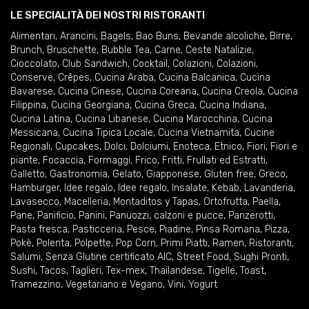
LE SPECIALITÀ DEI NOSTRI RISTORANTI
Alimentari
,
Arancini
,
Bagels
,
Bao Buns
,
Bevande alcoliche
,
Birre
,
Brunch
,
Bruschette
,
Bubble Tea
,
Carne
,
Ceste Natalizie
,
Cioccolato
,
Club Sandwich
,
Cocktail
,
Colazioni
,
Colazioni
,
Conserve
,
Crêpes
,
Cucina Araba
,
Cucina Balcanica
,
Cucina
Bavarese
,
Cucina Cinese
,
Cucina Coreana
,
Cucina Creola
,
Cucina
Filippina
,
Cucina Georgiana
,
Cucina Greca
,
Cucina Indiana
,
Cucina Latina
,
Cucina Libanese
,
Cucina Marocchina
,
Cucina
Messicana
,
Cucina Tipica Locale
,
Cucina Vietnamita
,
Cucine
Regionali
,
Cupcakes
,
Dolci
,
Dolciumi
,
Enoteca
,
Etnico
,
Fiori
,
Fiori e
piante
,
Focaccia
,
Formaggi
,
Frico
,
Fritti
,
Frullati ed Estratti
,
Galletto
,
Gastronomia
,
Gelato
,
Giapponese
,
Gluten free
,
Greco
,
Hamburger
,
Idee regalo
,
Idee regalo
,
Insalate
,
Kebab
,
Lavanderia
,
Lavasecco
,
Macelleria
,
Montaditos y Tapas
,
Ortofrutta
,
Paella
,
Pane
,
Panificio
,
Panini
,
Panuozzi, calzoni e pucce
,
Panzerotti
,
Pasta fresca
,
Pasticceria
,
Pesce
,
Piadine
,
Pinsa Romana
,
Pizza
,
Pokè
,
Polenta
,
Polpette
,
Pop Corn
,
Primi Piatti
,
Ramen
,
Ristoranti
,
Salumi
,
Senza Glutine certificato AIC
,
Street Food
,
Sughi Pronti
,
Sushi
,
Tacos
,
Taglieri
,
Tex-mex
,
Thailandese
,
Tigelle
,
Toast
,
Tramezzino
,
Vegetariano e Vegano
,
Vini
,
Yogurt