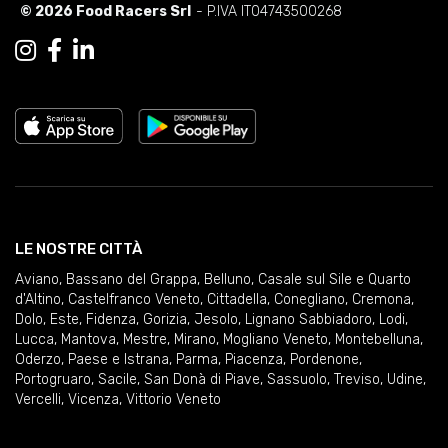
© 2026 Food Racers Srl
- P.IVA IT04743500268
LE NOSTRE CITTÀ
Aviano
,
Bassano del Grappa
,
Belluno
,
Casale sul Sile e Quarto
d'Altino
,
Castelfranco Veneto
,
Cittadella
,
Conegliano
,
Cremona
,
Dolo
,
Este
,
Fidenza
,
Gorizia
,
Jesolo
,
Lignano Sabbiadoro
,
Lodi
,
Lucca
,
Mantova
,
Mestre
,
Mirano
,
Mogliano Veneto
,
Montebelluna
,
Oderzo
,
Paese e Istrana
,
Parma
,
Piacenza
,
Pordenone
,
Portogruaro
,
Sacile
,
San Donà di Piave
,
Sassuolo
,
Treviso
,
Udine
,
Vercelli
,
Vicenza
,
Vittorio Veneto