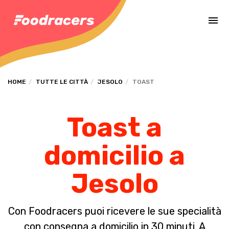
Completa il pagamento dell'ordine in [missing %{deadline} value].
HOME
TUTTE LE CITTÀ
JESOLO
TOAST
Toast a
domicilio a
Jesolo
Con Foodracers puoi ricevere le sue specialità
con consegna a domicilio in 30 minuti. A