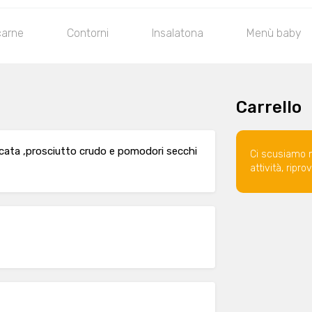
carne
Contorni
Insalatona
Menù baby
Carrello
cata ,prosciutto crudo e pomodori secchi
Ci scusiamo 
attività, ripr