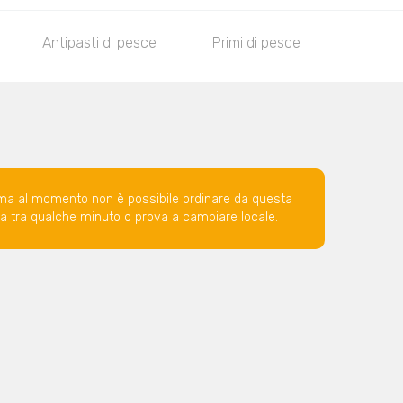
Antipasti di pesce
Primi di pesce
Fritti
ma al momento non è possibile ordinare da questa
ova tra qualche minuto o prova a cambiare locale.