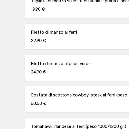
Tagliata di manzo su letto di rucola e grana a scag
19.90 €
Filetto di manzo ai ferri
22.90 €
Filetto di manzo al pepe verde
24.90 €
Costata di scottona cowboy-steak ai ferri (peso 
60.00 €
Tomahawk irlandese ai ferri (peso 1000/1200 gr.)