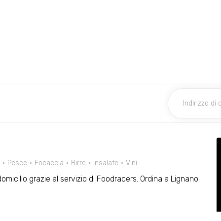
Pesce
Focaccia
Birre
Insalate
Vini
domicilio grazie al servizio di Foodracers. Ordina a Lignano