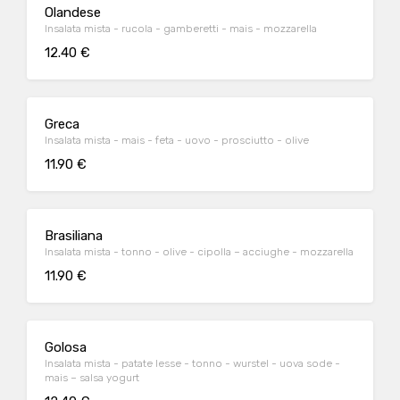
Olandese
Insalata mista - rucola - gamberetti - mais - mozzarella
12.40 €
Greca
Insalata mista - mais - feta - uovo - prosciutto - olive
11.90 €
Brasiliana
Insalata mista - tonno - olive - cipolla – acciughe - mozzarella
11.90 €
Golosa
Insalata mista - patate lesse - tonno - wurstel - uova sode -
mais – salsa yogurt