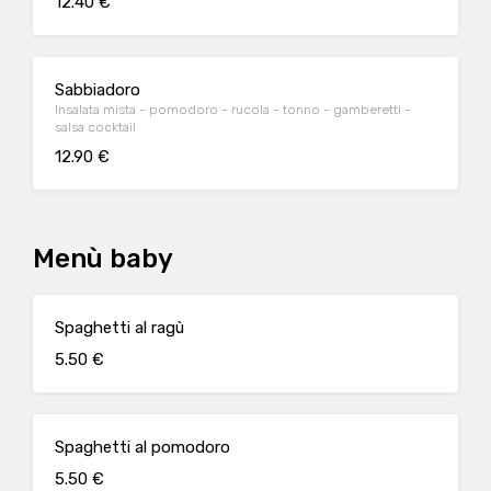
12.40 €
Sabbiadoro
Insalata mista - pomodoro - rucola - tonno - gamberetti -
salsa cocktail
12.90 €
Menù baby
Spaghetti al ragù
5.50 €
Spaghetti al pomodoro
5.50 €