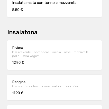
Insalata mista con tonno e mozzarella
8.50 €
Insalatona
Riviera
Insalata verde – pomodoro – rucola – olive – mozzarella –
pollo - salsa yogurt
12.90 €
Parigina
Insalata mista - tonno - mozzarella - uovo - olive
11.90 €