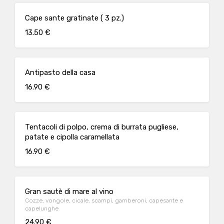
Cape sante gratinate ( 3 pz.)
13.50 €
Antipasto della casa
16.90 €
Tentacoli di polpo, crema di burrata pugliese,
patate e cipolla caramellata
16.90 €
Gran sautè di mare al vino
Cozze, vongole, cicale, scampi, gamberoni, capesante e
capelunghe
24.90 €