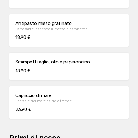
Antipasto misto gratinato
Capesante, canestrelli, cozze e gamberoni
18.90 €
Scampetti aglio, olio e peperoncino
18.90 €
Capriccio di mare
Fantasie del mare calde e fredde
23.90 €