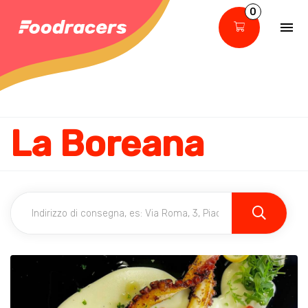
0
La Boreana