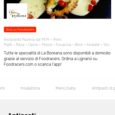
Solo su Foodracers
Ristorante Pizzeria dal 1979
Primi
Piatti
Pizza
Carne
Pesce
Focaccia
Birre
Insalate
Vini
Tutte le specialità di La Boreana sono disponibili a domicilio
grazie al servizio di Foodracers. Ordina a Lignano su
Foodracers.com o scarica l'app!
Insalatona
Menù baby
Antipasti di pesce