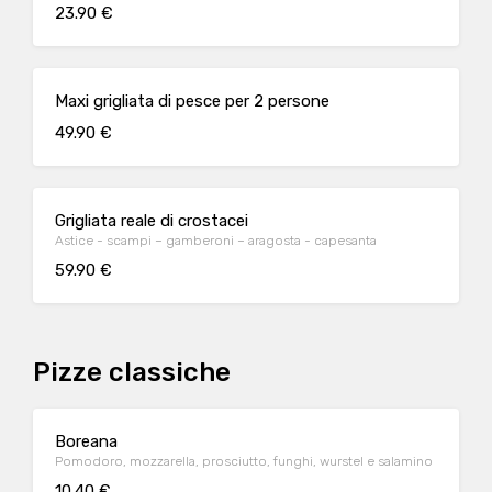
23.90 €
Maxi grigliata di pesce per 2 persone
49.90 €
Grigliata reale di crostacei
Astice - scampi – gamberoni – aragosta - capesanta
59.90 €
Pizze classiche
Boreana
Pomodoro, mozzarella, prosciutto, funghi, wurstel e salamino
10.40 €