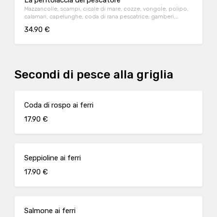
La pentolaccia del pescatore
Mazzancolle, scampi, cicale di mare, cozze, vongole, polipo,
calamari, capelunghe, coda di rana pescatrice, gamberi,
pomodoro e crostoni di pane
34.90 €
Secondi di pesce alla griglia
Coda di rospo ai ferri
17.90 €
Seppioline ai ferri
17.90 €
Salmone ai ferri