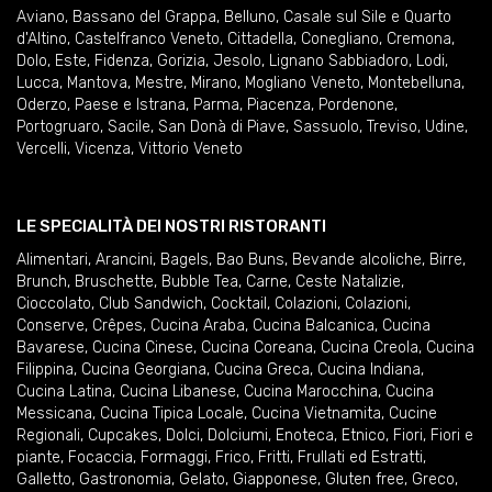
Aviano
,
Bassano del Grappa
,
Belluno
,
Casale sul Sile e Quarto
d'Altino
,
Castelfranco Veneto
,
Cittadella
,
Conegliano
,
Cremona
,
Dolo
,
Este
,
Fidenza
,
Gorizia
,
Jesolo
,
Lignano Sabbiadoro
,
Lodi
,
Lucca
,
Mantova
,
Mestre
,
Mirano
,
Mogliano Veneto
,
Montebelluna
,
Oderzo
,
Paese e Istrana
,
Parma
,
Piacenza
,
Pordenone
,
Portogruaro
,
Sacile
,
San Donà di Piave
,
Sassuolo
,
Treviso
,
Udine
,
Vercelli
,
Vicenza
,
Vittorio Veneto
LE SPECIALITÀ DEI NOSTRI RISTORANTI
Alimentari
,
Arancini
,
Bagels
,
Bao Buns
,
Bevande alcoliche
,
Birre
,
Brunch
,
Bruschette
,
Bubble Tea
,
Carne
,
Ceste Natalizie
,
Cioccolato
,
Club Sandwich
,
Cocktail
,
Colazioni
,
Colazioni
,
Conserve
,
Crêpes
,
Cucina Araba
,
Cucina Balcanica
,
Cucina
Bavarese
,
Cucina Cinese
,
Cucina Coreana
,
Cucina Creola
,
Cucina
Filippina
,
Cucina Georgiana
,
Cucina Greca
,
Cucina Indiana
,
Cucina Latina
,
Cucina Libanese
,
Cucina Marocchina
,
Cucina
Messicana
,
Cucina Tipica Locale
,
Cucina Vietnamita
,
Cucine
Regionali
,
Cupcakes
,
Dolci
,
Dolciumi
,
Enoteca
,
Etnico
,
Fiori
,
Fiori e
piante
,
Focaccia
,
Formaggi
,
Frico
,
Fritti
,
Frullati ed Estratti
,
Galletto
,
Gastronomia
,
Gelato
,
Giapponese
,
Gluten free
,
Greco
,