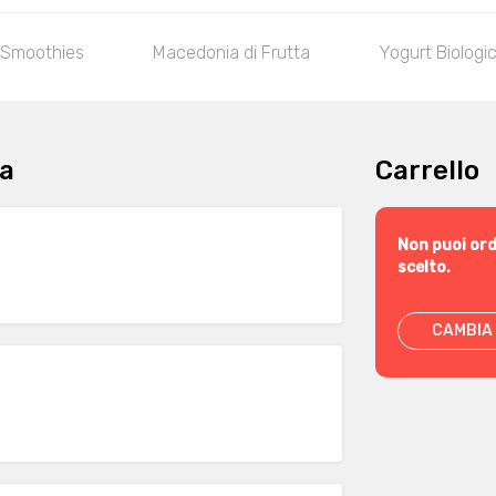
e Smoothies
Macedonia di Frutta
Yogurt Biologi
ra
Carrello
Non puoi ord
scelto.
CAMBIA 