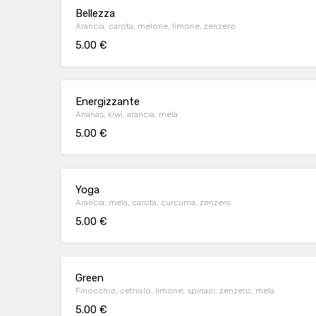
Bellezza
Arancia, carota, melone, limone, zenzero
5.00 €
Energizzante
Ananas, kiwi, arancia, mela
5.00 €
Yoga
Arancia, mela, carota, curcuma, zenzero
5.00 €
Green
Finocchio, cetriolo, limone, spinaci, zenzero, mela
5.00 €