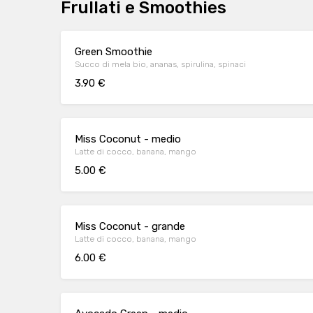
Frullati e Smoothies
Green Smoothie
Succo di mela bio, ananas, spirulina, spinaci
3.90 €
Miss Coconut - medio
Latte di cocco, banana, mango
5.00 €
Miss Coconut - grande
Latte di cocco, banana, mango
6.00 €