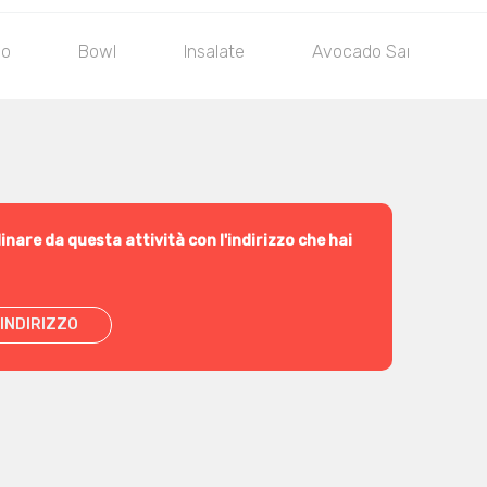
co
Bowl
Insalate
Avocado Sandwich
inare da questa attività con l'indirizzo che hai
INDIRIZZO