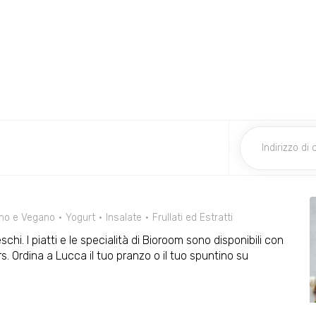
ano e Vegano
Yogurt
Insalate
Frullati ed Estratti
eschi. I piatti e le specialità di Bioroom sono disponibili con
s. Ordina a Lucca il tuo pranzo o il tuo spuntino su