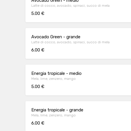
Avocado Green - medio
Latte di cocco, avocado, spinaci, succo di mela
5.00 €
Avocado Green - grande
Latte di cocco, avocado, spinaci, succo di mela
6.00 €
Energia tropicale - medio
Mela, lime, zenzero, mango
5.00 €
Energia tropicale - grande
Mela, lime, zenzero, mango
6.00 €