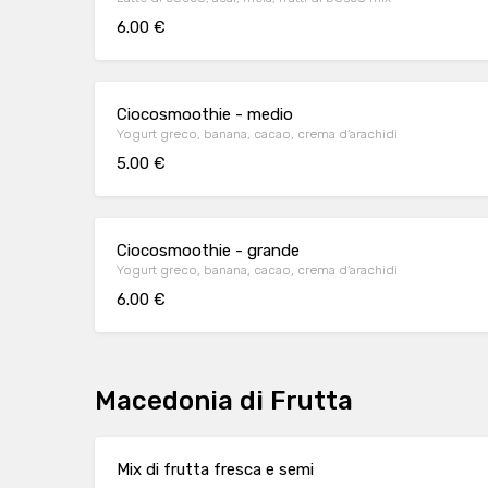
6.00 €
Ciocosmoothie - medio
Yogurt greco, banana, cacao, crema d’arachidi
5.00 €
Ciocosmoothie - grande
Yogurt greco, banana, cacao, crema d’arachidi
6.00 €
Macedonia di Frutta
Mix di frutta fresca e semi