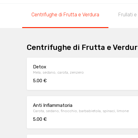
Centrifughe di Frutta e Verdura
Frullati 
Centrifughe di Frutta e Verdu
Detox
Mela, sedano, carota, zenzero
5.00 €
Anti Infiammatoria
Carota, sedano, finocchio, barbabietola, spinaci, limone
5.00 €