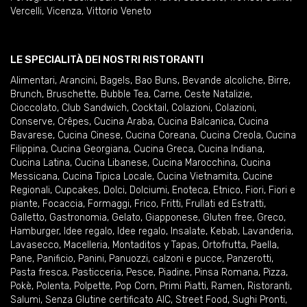
Vercelli
,
Vicenza
,
Vittorio Veneto
LE SPECIALITÀ DEI NOSTRI RISTORANTI
Alimentari
,
Arancini
,
Bagels
,
Bao Buns
,
Bevande alcoliche
,
Birre
,
Brunch
,
Bruschette
,
Bubble Tea
,
Carne
,
Ceste Natalizie
,
Cioccolato
,
Club Sandwich
,
Cocktail
,
Colazioni
,
Colazioni
,
Conserve
,
Crêpes
,
Cucina Araba
,
Cucina Balcanica
,
Cucina
Bavarese
,
Cucina Cinese
,
Cucina Coreana
,
Cucina Creola
,
Cucina
Filippina
,
Cucina Georgiana
,
Cucina Greca
,
Cucina Indiana
,
Cucina Latina
,
Cucina Libanese
,
Cucina Marocchina
,
Cucina
Messicana
,
Cucina Tipica Locale
,
Cucina Vietnamita
,
Cucine
Regionali
,
Cupcakes
,
Dolci
,
Dolciumi
,
Enoteca
,
Etnico
,
Fiori
,
Fiori e
piante
,
Focaccia
,
Formaggi
,
Frico
,
Fritti
,
Frullati ed Estratti
,
Galletto
,
Gastronomia
,
Gelato
,
Giapponese
,
Gluten free
,
Greco
,
Hamburger
,
Idee regalo
,
Idee regalo
,
Insalate
,
Kebab
,
Lavanderia
,
Lavasecco
,
Macelleria
,
Montaditos y Tapas
,
Ortofrutta
,
Paella
,
Pane
,
Panificio
,
Panini
,
Panuozzi, calzoni e pucce
,
Panzerotti
,
Pasta fresca
,
Pasticceria
,
Pesce
,
Piadine
,
Pinsa Romana
,
Pizza
,
Pokè
,
Polenta
,
Polpette
,
Pop Corn
,
Primi Piatti
,
Ramen
,
Ristoranti
,
Salumi
,
Senza Glutine certificato AIC
,
Street Food
,
Sughi Pronti
,