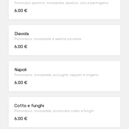
Pomodori pachino, mozzarella, basilico, olio e parmigiano
6.00 €
Diavola
Pomodoro, mozzarella e salame piccante
6.00 €
Napoli
Pomodoro, mozzarella, acciughe, capperi e origano
6.00 €
Cotto e funghi
Pomodoro, mozzarella, prosciutto cotto e funghi
6.00 €