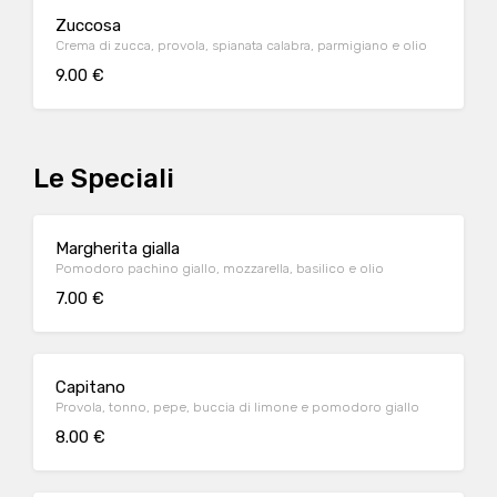
Zuccosa
Crema di zucca, provola, spianata calabra, parmigiano e olio
9.00 €
Le Speciali
Margherita gialla
Pomodoro pachino giallo, mozzarella, basilico e olio
7.00 €
Capitano
Provola, tonno, pepe, buccia di limone e pomodoro giallo
8.00 €