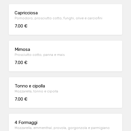
Capricciosa
Pomodoro, prosciutto cotto, funghi, olive e carciofini
7.00 €
Mimosa
Prosciutto cotto, panna e mais
7.00 €
Tonno e cipolla
Mozzarella, tonno e cipolla
7.00 €
4 Formaggi
Mozzarella, emmenthal, provola, gorgonzola e parmigiano