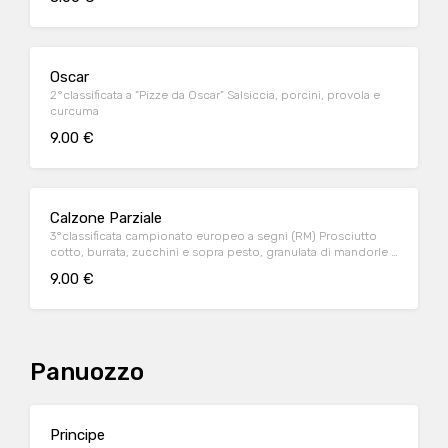
Oscar
2°classificata a "Pizze da Oscar" Salsiccia, porcini, provola e
curcuma
9.00 €
Calzone Parziale
3°classificata campionato europeo a segni (RM) Prosciutto
cotto, burrata, zucchini e sopra pesto, granulata di mandorle e
fior di latte
9.00 €
Panuozzo
Principe