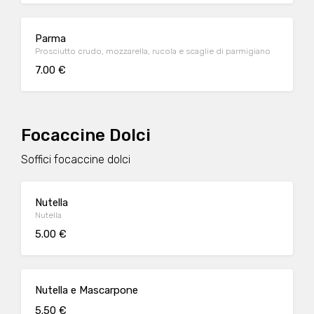
Parma
Prosciutto crudo, mozzarella, rucola e scaglie di parmigiano
7.00 €
Focaccine Dolci
Soffici focaccine dolci
Nutella
Nutella
5.00 €
Nutella e Mascarpone
5.50 €