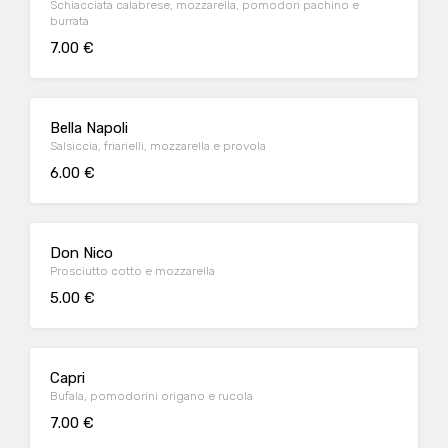
Schiacciata calabrese, mozzarella, pomodori pachino e
burrata
7.00 €
Bella Napoli
Salsiccia, friarielli, mozzarella e provola
6.00 €
Don Nico
Prosciutto cotto e mozzarella
5.00 €
Capri
Bufala, pomodorini origano e rucola
7.00 €