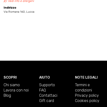
Vedi info e allergeni
Indirizzo
Via Romana 160, Lucca
SCOPRI
AIUTO
NOTE LEGALI
Chi siamo
Supporto
Termini e
Lavora con noi
FAQ
condizioni
Blog
Contattaci
Privacy policy
Gift card
Cookies policy