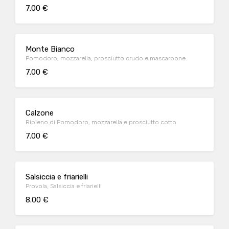
7.00 €
Monte Bianco
Pomodoro, mozzarella, prosciutto crudo e mascarpone
7.00 €
Calzone
Ripieno di Pomodoro, mozzarella e prosciutto cotto
7.00 €
Salsiccia e friarielli
Provola, Salsiccia e friarielli
8.00 €