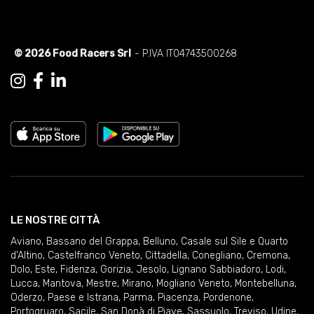
© 2026 Food Racers Srl
- P.IVA IT04743500268
LE NOSTRE CITTÀ
Aviano
,
Bassano del Grappa
,
Belluno
,
Casale sul Sile e Quarto
d'Altino
,
Castelfranco Veneto
,
Cittadella
,
Conegliano
,
Cremona
,
Dolo
,
Este
,
Fidenza
,
Gorizia
,
Jesolo
,
Lignano Sabbiadoro
,
Lodi
,
Lucca
,
Mantova
,
Mestre
,
Mirano
,
Mogliano Veneto
,
Montebelluna
,
Oderzo
,
Paese e Istrana
,
Parma
,
Piacenza
,
Pordenone
,
Portogruaro
,
Sacile
,
San Donà di Piave
,
Sassuolo
,
Treviso
,
Udine
,