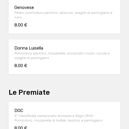
Genovese
Pesto, pomodoro pachino, salsiccia, scaglie di parmigiano e
noci
8.00 €
Donna Luisella
Pomodoro pachino, mozzarella, prosciutto crudo, rucola e
scaglie di parmigiano
8.00 €
Le Premiate
DOC
3° Classificata campionato europeo a Segni (Rm) -
Pomodoro, mozzarella di bufala, basilico e parmigiano
8.00 €