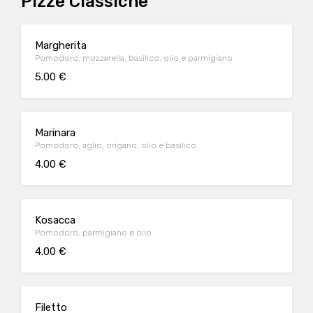
Pizze Classiche
Margherita
Pomodoro, mozzarella, basilico, olio e parmigiano
5.00 €
Marinara
Pomodoro, aglio, origano, olio e basilico
4.00 €
Kosacca
Pomodoro, parmigiano e olio
4.00 €
Filetto