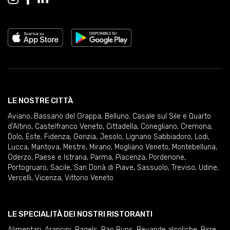
LE NOSTRE CITTÀ
Aviano
,
Bassano del Grappa
,
Belluno
,
Casale sul Sile e Quarto
d'Altino
,
Castelfranco Veneto
,
Cittadella
,
Conegliano
,
Cremona
,
Dolo
,
Este
,
Fidenza
,
Gorizia
,
Jesolo
,
Lignano Sabbiadoro
,
Lodi
,
Lucca
,
Mantova
,
Mestre
,
Mirano
,
Mogliano Veneto
,
Montebelluna
,
Oderzo
,
Paese e Istrana
,
Parma
,
Piacenza
,
Pordenone
,
Portogruaro
,
Sacile
,
San Donà di Piave
,
Sassuolo
,
Treviso
,
Udine
,
Vercelli
,
Vicenza
,
Vittorio Veneto
LE SPECIALITÀ DEI NOSTRI RISTORANTI
Alimentari
,
Arancini
,
Bagels
,
Bao Buns
,
Bevande alcoliche
,
Birre
,