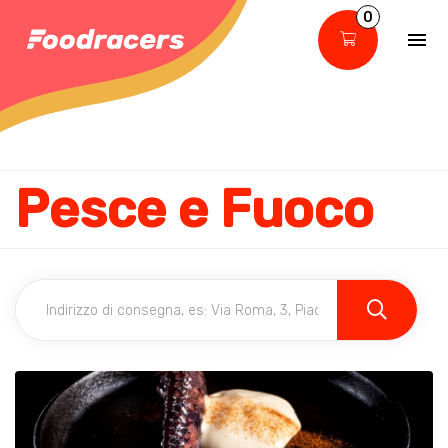
0
Pesce e Fuoco