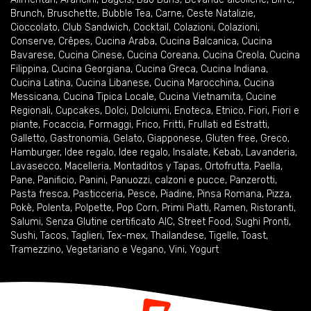
Brunch
,
Bruschette
,
Bubble Tea
,
Carne
,
Ceste Natalizie
,
Cioccolato
,
Club Sandwich
,
Cocktail
,
Colazioni
,
Colazioni
,
Conserve
,
Crêpes
,
Cucina Araba
,
Cucina Balcanica
,
Cucina
Bavarese
,
Cucina Cinese
,
Cucina Coreana
,
Cucina Creola
,
Cucina
Filippina
,
Cucina Georgiana
,
Cucina Greca
,
Cucina Indiana
,
Cucina Latina
,
Cucina Libanese
,
Cucina Marocchina
,
Cucina
Messicana
,
Cucina Tipica Locale
,
Cucina Vietnamita
,
Cucine
Regionali
,
Cupcakes
,
Dolci
,
Dolciumi
,
Enoteca
,
Etnico
,
Fiori
,
Fiori e
piante
,
Focaccia
,
Formaggi
,
Frico
,
Fritti
,
Frullati ed Estratti
,
Galletto
,
Gastronomia
,
Gelato
,
Giapponese
,
Gluten free
,
Greco
,
Hamburger
,
Idee regalo
,
Idee regalo
,
Insalate
,
Kebab
,
Lavanderia
,
Lavasecco
,
Macelleria
,
Montaditos y Tapas
,
Ortofrutta
,
Paella
,
Pane
,
Panificio
,
Panini
,
Panuozzi, calzoni e pucce
,
Panzerotti
,
Pasta fresca
,
Pasticceria
,
Pesce
,
Piadine
,
Pinsa Romana
,
Pizza
,
Pokè
,
Polenta
,
Polpette
,
Pop Corn
,
Primi Piatti
,
Ramen
,
Ristoranti
,
Salumi
,
Senza Glutine certificato AIC
,
Street Food
,
Sughi Pronti
,
Sushi
,
Tacos
,
Taglieri
,
Tex-mex
,
Thailandese
,
Tigelle
,
Toast
,
Tramezzino
,
Vegetariano e Vegano
,
Vini
,
Yogurt