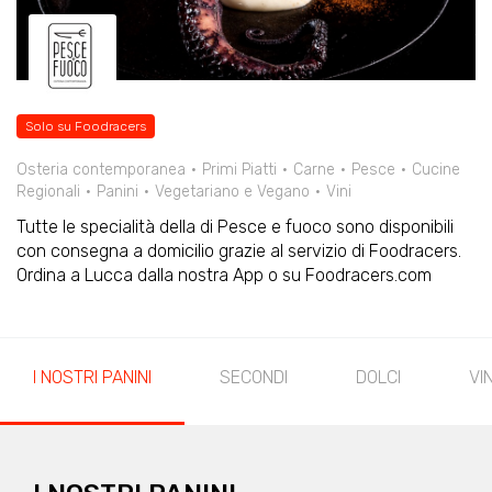
Solo su Foodracers
Osteria contemporanea
Primi Piatti
Carne
Pesce
Cucine
Regionali
Panini
Vegetariano e Vegano
Vini
Tutte le specialità della di Pesce e fuoco sono disponibili
con consegna a domicilio grazie al servizio di Foodracers.
Ordina a Lucca dalla nostra App o su Foodracers.com
I NOSTRI PANINI
SECONDI
DOLCI
VIN