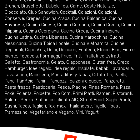
Brunch
,
Bruschette
,
Bubble Tea
,
Carne
,
Ceste Natalizie
,
Cioccolato
,
Club Sandwich
,
Cocktail
,
Colazioni
,
Colazioni
,
Conserve
,
Crêpes
,
Cucina Araba
,
Cucina Balcanica
,
Cucina
Bavarese
,
Cucina Cinese
,
Cucina Coreana
,
Cucina Creola
,
Cucina
Filippina
,
Cucina Georgiana
,
Cucina Greca
,
Cucina Indiana
,
Cucina Latina
,
Cucina Libanese
,
Cucina Marocchina
,
Cucina
Messicana
,
Cucina Tipica Locale
,
Cucina Vietnamita
,
Cucine
Regionali
,
Cupcakes
,
Dolci
,
Dolciumi
,
Enoteca
,
Etnico
,
Fiori
,
Fiori e
piante
,
Focaccia
,
Formaggi
,
Frico
,
Fritti
,
Frullati ed Estratti
,
Galletto
,
Gastronomia
,
Gelato
,
Giapponese
,
Gluten free
,
Greco
,
Hamburger
,
Idee regalo
,
Idee regalo
,
Insalate
,
Kebab
,
Lavanderia
,
Lavasecco
,
Macelleria
,
Montaditos y Tapas
,
Ortofrutta
,
Paella
,
Pane
,
Panificio
,
Panini
,
Panuozzi, calzoni e pucce
,
Panzerotti
,
Pasta fresca
,
Pasticceria
,
Pesce
,
Piadine
,
Pinsa Romana
,
Pizza
,
Pokè
,
Polenta
,
Polpette
,
Pop Corn
,
Primi Piatti
,
Ramen
,
Ristoranti
,
Salumi
,
Senza Glutine certificato AIC
,
Street Food
,
Sughi Pronti
,
Sushi
,
Tacos
,
Taglieri
,
Tex-mex
,
Thailandese
,
Tigelle
,
Toast
,
Tramezzino
,
Vegetariano e Vegano
,
Vini
,
Yogurt