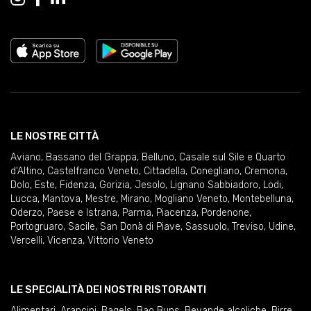
LE NOSTRE CITTÀ
Aviano
,
Bassano del Grappa
,
Belluno
,
Casale sul Sile e Quarto
d'Altino
,
Castelfranco Veneto
,
Cittadella
,
Conegliano
,
Cremona
,
Dolo
,
Este
,
Fidenza
,
Gorizia
,
Jesolo
,
Lignano Sabbiadoro
,
Lodi
,
Lucca
,
Mantova
,
Mestre
,
Mirano
,
Mogliano Veneto
,
Montebelluna
,
Oderzo
,
Paese e Istrana
,
Parma
,
Piacenza
,
Pordenone
,
Portogruaro
,
Sacile
,
San Donà di Piave
,
Sassuolo
,
Treviso
,
Udine
,
Vercelli
,
Vicenza
,
Vittorio Veneto
LE SPECIALITÀ DEI NOSTRI RISTORANTI
Alimentari
,
Arancini
,
Bagels
,
Bao Buns
,
Bevande alcoliche
,
Birre
,