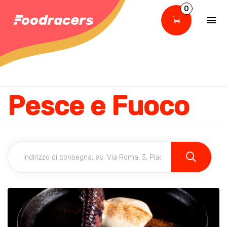
0
Pesce e Fuoco