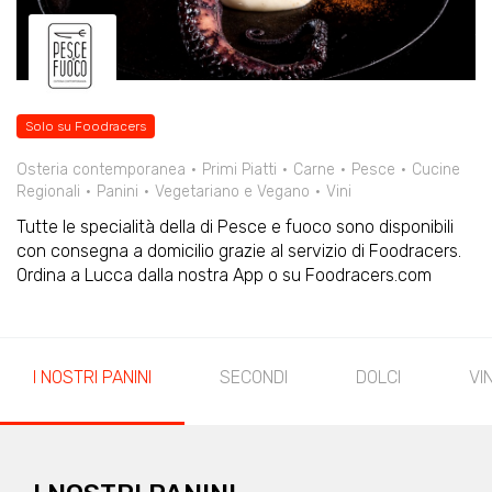
Solo su Foodracers
Osteria contemporanea
Primi Piatti
Carne
Pesce
Cucine
Regionali
Panini
Vegetariano e Vegano
Vini
Tutte le specialità della di Pesce e fuoco sono disponibili
con consegna a domicilio grazie al servizio di Foodracers.
Ordina a Lucca dalla nostra App o su Foodracers.com
I NOSTRI PANINI
SECONDI
DOLCI
VIN