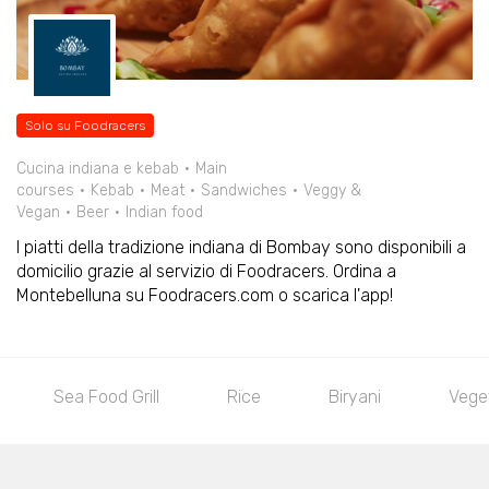
Solo su Foodracers
Cucina indiana e kebab
Main
courses
Kebab
Meat
Sandwiches
Veggy &
Vegan
Beer
Indian food
I piatti della tradizione indiana di Bombay sono disponibili a
domicilio grazie al servizio di Foodracers. Ordina a
Montebelluna su Foodracers.com o scarica l'app!
Sea Food Grill
Rice
Biryani
Vegetable