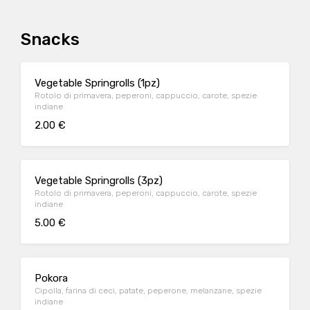
Snacks
Vegetable Springrolls (1pz)
Rotolo di primavera, peperoni, cappuccio, carote, spezie
indiane
2.00 €
Vegetable Springrolls (3pz)
Rotolo di primavera, peperoni, cappuccio, carote, spezie
indiane
5.00 €
Pokora
Cipolla, farina di ceci, patate, peperone, melanzane, spezie
indiane