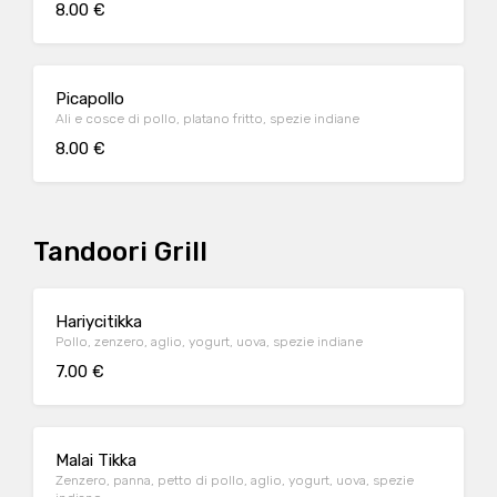
8.00 €
Picapollo
Ali e cosce di pollo, platano fritto, spezie indiane
8.00 €
Tandoori Grill
Hariycitikka
Pollo, zenzero, aglio, yogurt, uova, spezie indiane
7.00 €
Malai Tikka
Zenzero, panna, petto di pollo, aglio, yogurt, uova, spezie