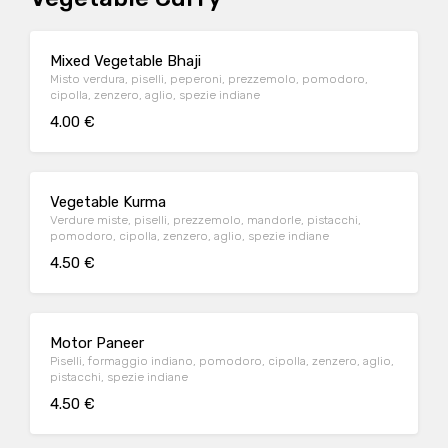
Mixed Vegetable Bhaji
Misto verdura, piselli, peperoni, prezzemolo, pomodoro,
cipolla, zenzero, aglio, spezie indiane
4.00 €
Vegetable Kurma
Verdure miste, piselli, prezzemolo, mandorle, pistacchi,
pomodoro, cipolla, zenzero, aglio, spezie indiane
4.50 €
Motor Paneer
Piselli, formaggio indiano, pomodoro, cipolla, zenzero, aglio,
pistacchi, spezie indiane
4.50 €