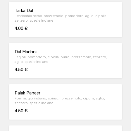
Tarka Dal
Lenticchie rosse, prezzemolo, pomodoro, aglio, cipolla,
zenzero, spezie indiane
4.00 €
Dal Machni
Fagioli, pomodoro, cipolla, burro, prezzemolo, zenzero,
aglio, spezie indiane
4.50 €
Palak Paneer
Formaggio indiano, spinaci, prezzemolo, cipolla, aglio,
zenzero, spezie indiane.
4.50 €