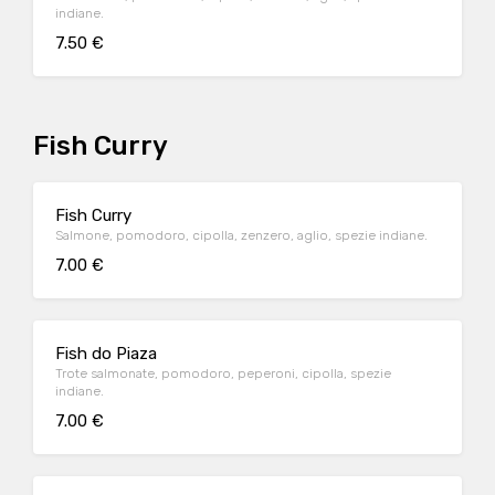
indiane.
7.50 €
Fish Curry
Fish Curry
Salmone, pomodoro, cipolla, zenzero, aglio, spezie indiane.
7.00 €
Fish do Piaza
Trote salmonate, pomodoro, peperoni, cipolla, spezie
indiane.
7.00 €