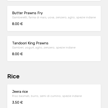
Butter Prawns Fry
Gamberetti, farina di mais, uova, zenzero, aglio, spezie indiane
8.00 €
Tandoori King Prawns
Gamberi, yogurt, aglio, zenzero, spezie indiane
8.00 €
Rice
Jeera rice
Riso basmati, burro, semi di cumino, spezie indiane
3.50 €