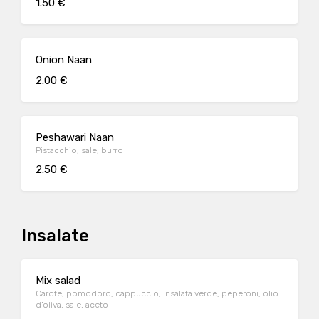
1.50 €
Onion Naan
2.00 €
Peshawari Naan
Pistacchio, sale, burro
2.50 €
Insalate
Mix salad
Carote, pomodoro, cappuccio, insalata verde, peperoni, olio
d’oliva, sale, aceto