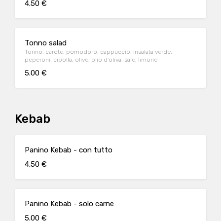
4.50 €
Tonno salad
Tonno, carote, pomodoro, cappuccio, insalata verde,
peperoni, cipolla, olive, olio d’oliva, sale, limone
5.00 €
Kebab
Panino Kebab - con tutto
4.50 €
Panino Kebab - solo carne
5.00 €