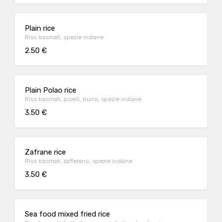
Plain rice
Riso basmati, spezie indiane
2.50 €
Plain Polao rice
Riso basmati, piselli, burro, spezie indiane
3.50 €
Zafrane rice
Riso basmati, zafferano, spezie indiane
3.50 €
Sea food mixed fried rice