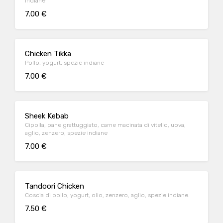
indiane
7.00 €
Chicken Tikka
Pollo, yogurt, spezie indiane
7.00 €
Sheek Kebab
Cipolla, pane grattuggiato, carne macinata di vitello, uova,
aglio, zenzero, spezie indiane
7.00 €
Tandoori Chicken
Coscia di pollo, yogurt, olio, zenzero, aglio, spezie indiane.
7.50 €