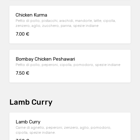
Chicken Kurma
Petto di pollo, pistacchi, arachidi, mandorle, latte, cipolla,
zenzero, aglio, zucchero, panna, spezie indiane
7.00 €
Bombay Chicken Peshawari
Petto di pollo, peperoni, cipolla, pomodoro, spezie indiane
7.50 €
Lamb Curry
Lamb Curry
Carne di agnello, peperoni, zenzero, aglio, pomodoro,
cipolla, spezie indiane.