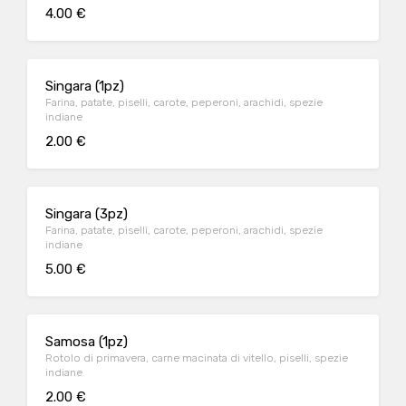
4.00 €
Singara (1pz)
Farina, patate, piselli, carote, peperoni, arachidi, spezie
indiane
2.00 €
Singara (3pz)
Farina, patate, piselli, carote, peperoni, arachidi, spezie
indiane
5.00 €
Samosa (1pz)
Rotolo di primavera, carne macinata di vitello, piselli, spezie
indiane
2.00 €