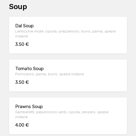
Soup
Dal Soup
Lenticchie miste, cipolla, prezzemolo, burro, panna, spezie
indiane
3.50 €
Tomato Soup
Pomodoro, panna, burro, spezie indiane
3.50 €
Prawns Soup
Gamberetti, peperoncini verdi, cipolla, zenzero, spezie
indiane
4.00 €