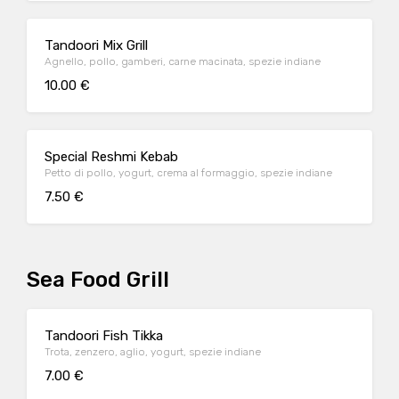
Tandoori Mix Grill
Agnello, pollo, gamberi, carne macinata, spezie indiane
10.00 €
Special Reshmi Kebab
Petto di pollo, yogurt, crema al formaggio, spezie indiane
7.50 €
Sea Food Grill
Tandoori Fish Tikka
Trota, zenzero, aglio, yogurt, spezie indiane
7.00 €