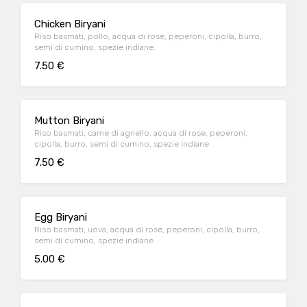
Chicken Biryani
Riso basmati, pollo, acqua di rose, peperoni, cipolla, burro,
semi di cumino, spezie indiane.
7.50 €
Mutton Biryani
Riso basmati, carne di agnello, acqua di rose, peperoni,
cipolla, burro, semi di cumino, spezie indiane
7.50 €
Egg Biryani
Riso basmati, uova, acqua di rose, peperoni, cipolla, burro,
semi di cumino, spezie indiane
5.00 €