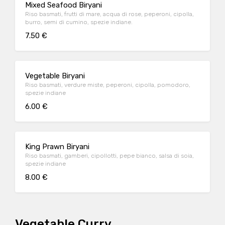
Mixed Seafood Biryani
Riso basmati, frutti di mare, acqua di rose, peperoni, cipolla,
burro, semi di cumino, spezie indiane.
7.50 €
Vegetable Biryani
Riso basmati, verdure miste, peperoni, cipolla, pomodoro,
spezie indiane
6.00 €
King Prawn Biryani
Riso basmati, gamberi, cipollotti, pepe bianco, salsa di soia,
spezie indiane
8.00 €
Vegetable Curry