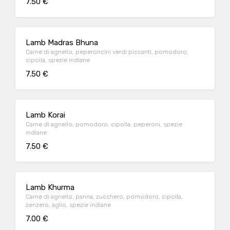
7.50 €
Lamb Madras Bhuna
Carne di agnello, peperoncini verdi piccanti, pomodoro,
cipolla, spezie indiane
7.50 €
Lamb Korai
Carne di agnello, pomodoro, cipolla, peperoni, spezie
indiane
7.50 €
Lamb Khurma
Carne di agnello, panna, zucchero, pomodoro, cipolla,
zenzero, aglio, spezie indiane
7.00 €