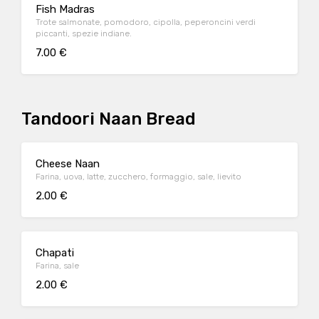
Fish Madras
Trote salmonate, pomodoro, cipolla, peperoncini verdi
piccanti, spezie indiane.
7.00 €
Tandoori Naan Bread
Cheese Naan
Farina, uova, latte, zucchero, formaggio, sale, lievito
2.00 €
Chapati
Farina, sale
2.00 €