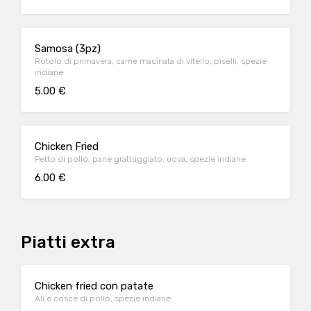
Samosa (3pz)
Rotolo di primavera, carne macinata di vitello, piselli, spezie
indiane
5.00 €
Chicken Fried
Petto di pollo, pane grattuggiato, uova, spezie indiane.
6.00 €
Piatti extra
Chicken fried con patate
Ali e cosce di pollo, spezie indiane