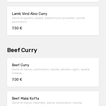
Lamb Vind Aloo Curry
Carne di agnello, patate, peperoncino piccante, cipolla,
pomodoro.
7.50 €
Beef Curry
Beef Curry
Carne di manzo, pomodoro, cipolla, zenzero, aglio, spezie
indiane
7.00 €
Beef Malai Kofta
Carne di manzo macinato, panna, pomodoro, cipolla,