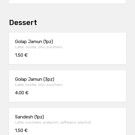
Dessert
Golap Jamun (1pz)
Latte, ricotta, olio, zucchero
1.50 €
Golap Jamun (3pz)
Latte, ricotta, olio, zucchero
4.00 €
Sandesh (1pz)
Latte, zucchero, pistacchi, zafferano, arachidi
1.50 €