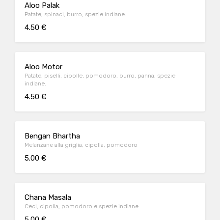
Aloo Palak
Patate, spinaci, burro, spezie indiane.
4.50 €
Aloo Motor
Patate, piselli, cipolle, pomodoro, burro, panna, spezie
indiane.
4.50 €
Bengan Bhartha
Melanzane alla griglia, cipolla, pomodoro
5.00 €
Chana Masala
Ceci, cipolla, pomodoro e spezie indiane
5.00 €