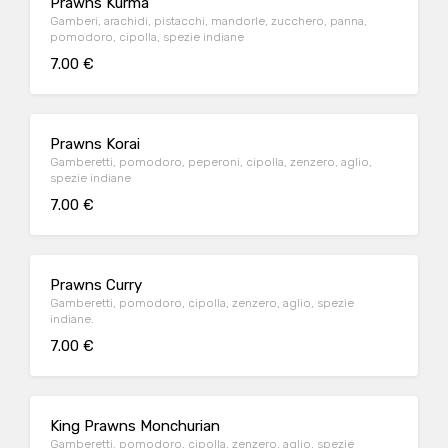
Prawns Kurma
Gamberi, arachidi, pistacchi, mandorle, zucchero, panna,
pomodoro, cipolla, spezie indiane
7.00 €
Prawns Korai
Gamberetti, pomodoro, peperoni, cipolla, zenzero, aglio,
spezie indiane
7.00 €
Prawns Curry
Gamberetti, pomodoro, cipolla, zenzero, aglio, spezie
indiane.
7.00 €
King Prawns Monchurian
Gamberetti, pomodoro, cipolla, zenzero, aglio, spezie