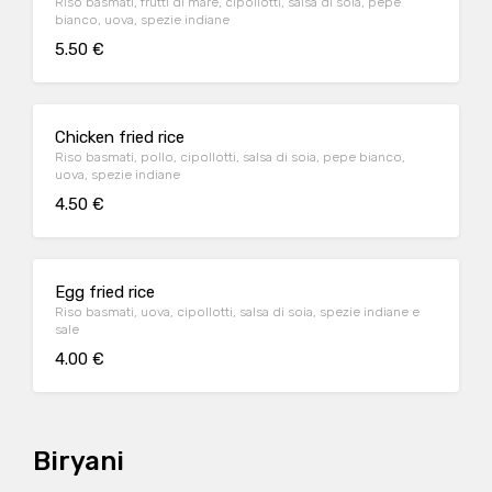
Riso basmati, frutti di mare, cipollotti, salsa di soia, pepe
bianco, uova, spezie indiane
5.50 €
Chicken fried rice
Riso basmati, pollo, cipollotti, salsa di soia, pepe bianco,
uova, spezie indiane
4.50 €
Egg fried rice
Riso basmati, uova, cipollotti, salsa di soia, spezie indiane e
sale
4.00 €
Biryani