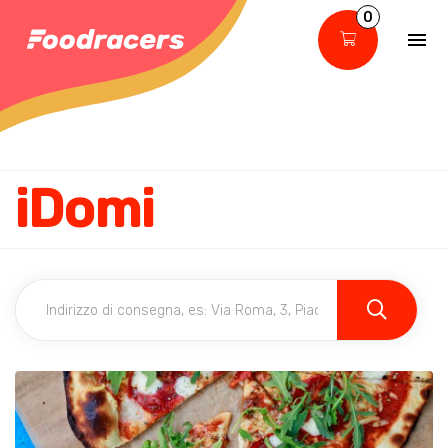
0
iDomi