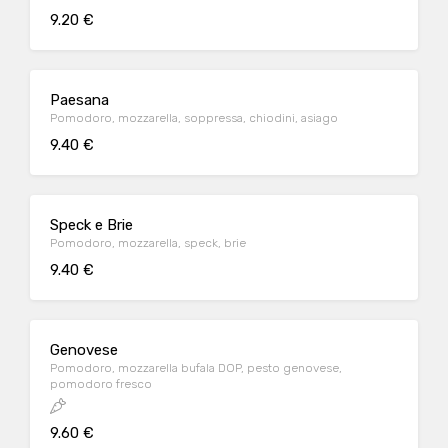
9.20 €
Paesana
Pomodoro, mozzarella, soppressa, chiodini, asiago
9.40 €
Speck e Brie
Pomodoro, mozzarella, speck, brie
9.40 €
Genovese
Pomodoro, mozzarella bufala DOP, pesto genovese,
pomodoro fresco
9.60 €