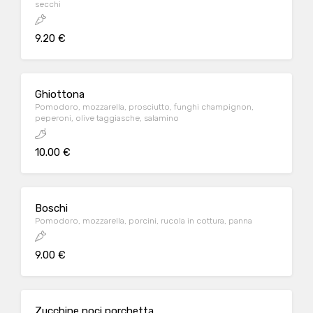
secchi
9.20 €
Ghiottona
Pomodoro, mozzarella, prosciutto, funghi champignon,
peperoni, olive taggiasche, salamino
10.00 €
Boschi
Pomodoro, mozzarella, porcini, rucola in cottura, panna
9.00 €
Zucchine noci porchetta