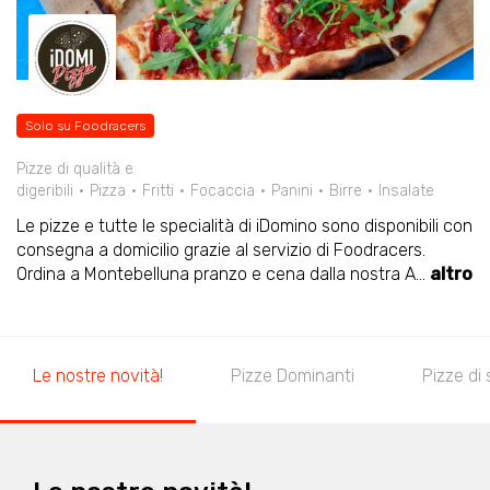
Solo su Foodracers
Pizze di qualità e
digeribili
Pizza
Fritti
Focaccia
Panini
Birre
Insalate
Le pizze e tutte le specialità di iDomino sono disponibili con
consegna a domicilio grazie al servizio di Foodracers.
Ordina a Montebelluna pranzo e cena dalla nostra A
...
altro
Le nostre novità!
Pizze Dominanti
Pizze di