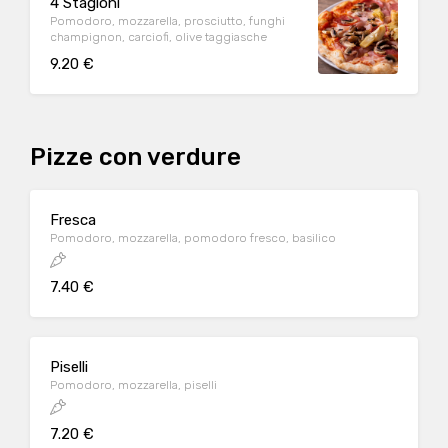
4 Stagioni
Pomodoro, mozzarella, prosciutto, funghi
champignon, carciofi, olive taggiasche
9.20 €
Pizze con verdure
Fresca
Pomodoro, mozzarella, pomodoro fresco, basilico
7.40 €
Piselli
Pomodoro, mozzarella, piselli
7.20 €