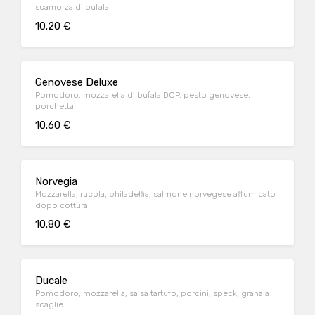
scamorza di bufala
10.20 €
Genovese Deluxe
Pomodoro, mozzarella di bufala DOP, pesto genovese,
porchetta
10.60 €
Norvegia
Mozzarella, rucola, philadelfia, salmone norvegese affumicato
dopo cottura
10.80 €
Ducale
Pomodoro, mozzarella, salsa tartufo, porcini, speck, grana a
scaglie