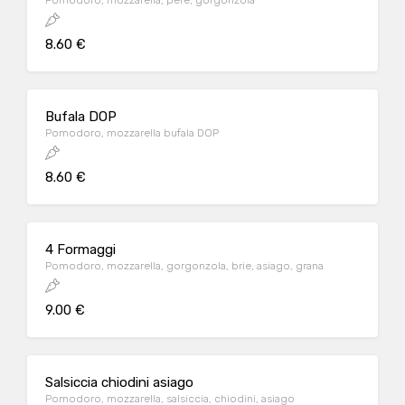
Pomodoro, mozzarella, pere, gorgonzola
8.60 €
Bufala DOP
Pomodoro, mozzarella bufala DOP
8.60 €
4 Formaggi
Pomodoro, mozzarella, gorgonzola, brie, asiago, grana
9.00 €
Salsiccia chiodini asiago
Pomodoro, mozzarella, salsiccia, chiodini, asiago