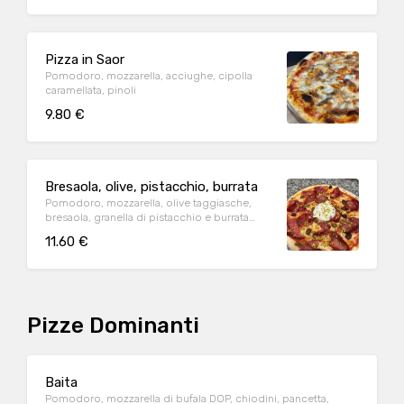
Pizza in Saor
Pomodoro, mozzarella, acciughe, cipolla
caramellata, pinoli
9.80 €
Bresaola, olive, pistacchio, burrata
Pomodoro, mozzarella, olive taggiasche,
bresaola, granella di pistacchio e burrata
pugliese
11.60 €
Pizze Dominanti
Baita
Pomodoro, mozzarella di bufala DOP, chiodini, pancetta,