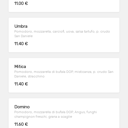
11.00 €
Umbra
Pomodoro, mozzarella, carciofi, uova, salsa tartufo, p. crudo
San Daniele
11.40 €
Mitica
Pomodoro, mozzarella di bufala DOP, misticanza, p. crudo San
Daniele, stracchino
11.40 €
Domino
Pomodoro, mozzarella di bufala DOP, Angus, funghi
champignon freschi, grana a scaglie
11.60 €