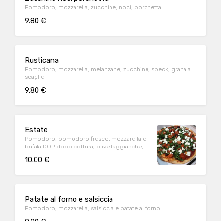
Pomodoro, mozzarella, zucchine, noci, porchetta
9.80 €
Rusticana
Pomodoro, mozzarella, melanzane, zucchine, speck, grana a
scaglie
9.80 €
Estate
Pomodoro, pomodoro fresco, mozzarella di
bufala DOP dopo cottura, olive taggiasche,
rucola
10.00 €
Patate al forno e salsiccia
Pomodoro, mozzarella, salsiccia e patate al forno