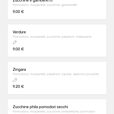
Zucchine e gamberetti
Pomodoro, mozzarella, zucchine, gamberetti
9.00 €
Verdure
Pomodoro, mozzarella, zucchine, peperoni, melanzane
9.00 €
Zingara
Pomodoro, mozzarella, peperoni, cipolla, salamino piccante
9.20 €
Zucchine phila pomodori secchi
Pomodoro, mozzarella, zucchine, philadelphia, pomodori