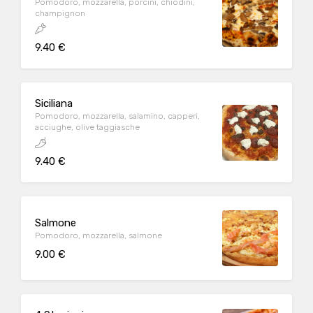
Pomodoro, mozzarella, porcini, chiodini,
champignon
9.40 €
Siciliana
Pomodoro, mozzarella, salamino, capperi,
acciughe, olive taggiasche
9.40 €
Salmone
Pomodoro, mozzarella, salmone
9.00 €