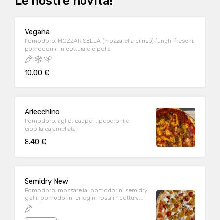
Le nostre novità!
Vegana
Pomodoro, MOZZARISELLA (mozzarella di riso) funghi freschi,
pomodorini in cottura e cipolla
10.00 €
Arlecchino
Pomodoro, aglio, capperi, peperoni e
cipolla caramellata
8.40 €
Semidry New
Pomodoro, mozzarella, pomodorini semidry
gialli, pomodorini ciliegini rossi in cottura,
burrata, basilico e pepe rosa