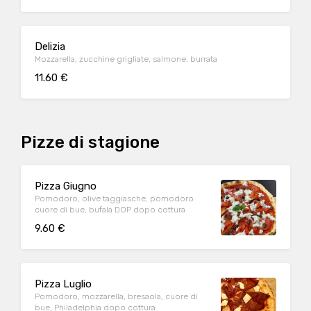
Delizia
Mozzarella, zucchine grigliate, salmone, burrata
11.60 €
Pizze di stagione
Pizza Giugno
Pomodoro, olive taggiasche, pomodoro
cuore di bue, bufala DOP dopo cottura
9.60 €
Pizza Luglio
Pomodoro, mozzarella, bresaola, cuore di
bue, Philadelphia dopo cottura