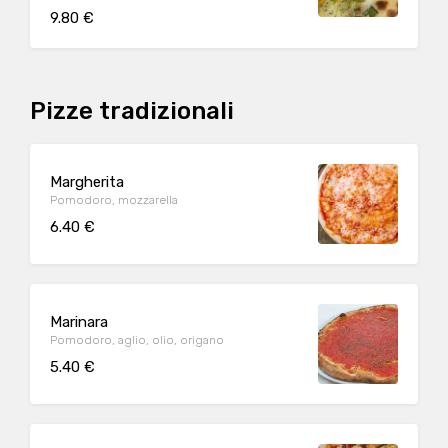
9.80 €
Pizze tradizionali
Margherita
Pomodoro, mozzarella
6.40 €
Marinara
Pomodoro, aglio, olio, origano
5.40 €