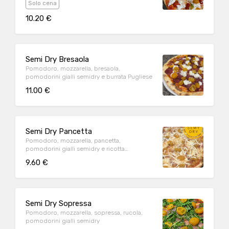
Solo cena
10.20 €
Semi Dry Bresaola
Pomodoro, mozzarella, bresaola,
pomodorini gialli semidry e burrata Pugliese
11.00 €
Semi Dry Pancetta
Pomodoro, mozzarella, pancetta,
pomodorini gialli semidry e ricotta
affumicata
9.60 €
Semi Dry Sopressa
Pomodoro, mozzarella, sopressa, rucola,
pomodorini gialli semidry