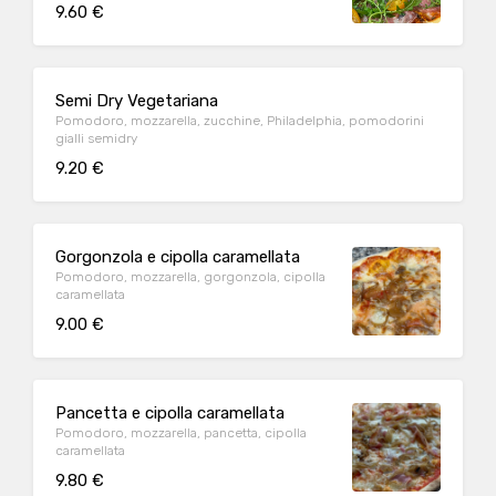
9.60 €
Semi Dry Vegetariana
Pomodoro, mozzarella, zucchine, Philadelphia, pomodorini
gialli semidry
9.20 €
Gorgonzola e cipolla caramellata
Pomodoro, mozzarella, gorgonzola, cipolla
caramellata
9.00 €
Pancetta e cipolla caramellata
Pomodoro, mozzarella, pancetta, cipolla
caramellata
9.80 €