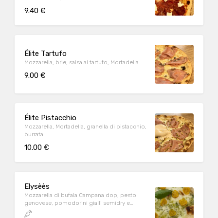
9.40 €
Élite Tartufo
Mozzarella, brie, salsa al tartufo, Mortadella
9.00 €
Élite Pistacchio
Mozzarella, Mortadella, granella di pistacchio,
burrata
10.00 €
Elysèès
Mozzarella di bufala Campana dop, pesto
genovese, pomodorini gialli semidry e
basilico fresco