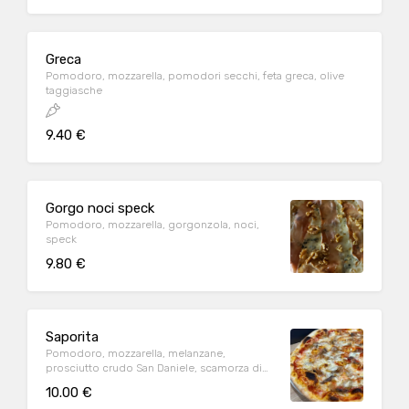
Greca
Pomodoro, mozzarella, pomodori secchi, feta greca, olive
taggiasche
9.40 €
Gorgo noci speck
Pomodoro, mozzarella, gorgonzola, noci,
speck
9.80 €
Saporita
Pomodoro, mozzarella, melanzane,
prosciutto crudo San Daniele, scamorza di
bufala
10.00 €