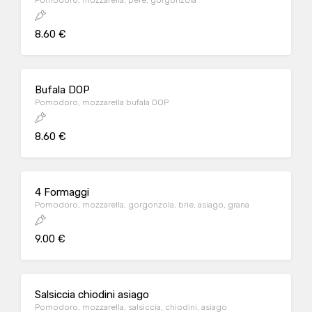
Pomodoro, mozzarella, pere, gorgonzola
8.60 €
Bufala DOP
Pomodoro, mozzarella bufala DOP
8.60 €
4 Formaggi
Pomodoro, mozzarella, gorgonzola, brie, asiago, grana
9.00 €
Salsiccia chiodini asiago
Pomodoro, mozzarella, salsiccia, chiodini, asiago