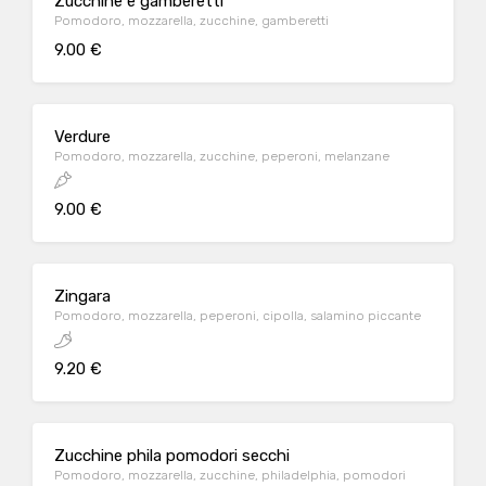
Zucchine e gamberetti
Pomodoro, mozzarella, zucchine, gamberetti
9.00 €
Verdure
Pomodoro, mozzarella, zucchine, peperoni, melanzane
9.00 €
Zingara
Pomodoro, mozzarella, peperoni, cipolla, salamino piccante
9.20 €
Zucchine phila pomodori secchi
Pomodoro, mozzarella, zucchine, philadelphia, pomodori