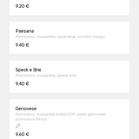
9.20 €
Paesana
Pomodoro, mozzarella, soppressa, chiodini, asiago
9.40 €
Speck e Brie
Pomodoro, mozzarella, speck, brie
9.40 €
Genovese
Pomodoro, mozzarella bufala DOP, pesto genovese,
pomodoro fresco
9.60 €