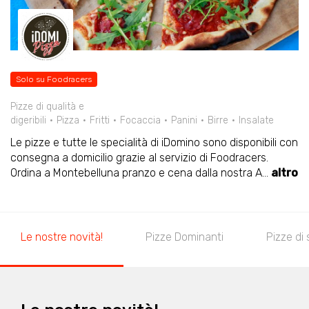
Solo su Foodracers
Pizze di qualità e
digeribili
Pizza
Fritti
Focaccia
Panini
Birre
Insalate
Le pizze e tutte le specialità di iDomino sono disponibili con
consegna a domicilio grazie al servizio di Foodracers.
Ordina a Montebelluna pranzo e cena dalla nostra A
...
altro
Le nostre novità!
Pizze Dominanti
Pizze di