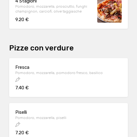
4 Stagioni
Pomodoro, mozzarella, prosciutto, funghi
champignon, carciofi, olive taggiasche
9.20 €
Pizze con verdure
Fresca
Pomodoro, mozzarella, pomodoro fresco, basilico
7.40 €
Piselli
Pomodoro, mozzarella, piselli
7.20 €