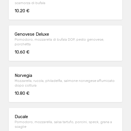
scamorza di bufala
10.20 €
Genovese Deluxe
Pomodoro, mozzarella di bufala DOP, pesto genovese,
porchetta
10.60 €
Norvegia
Mozzarella, rucola, philadelfia, salmone norvegese affumicato
dopo cottura
10.80 €
Ducale
Pomodoro, mozzarella, salsa tartufo, porcini, speck, grana a
scaglie