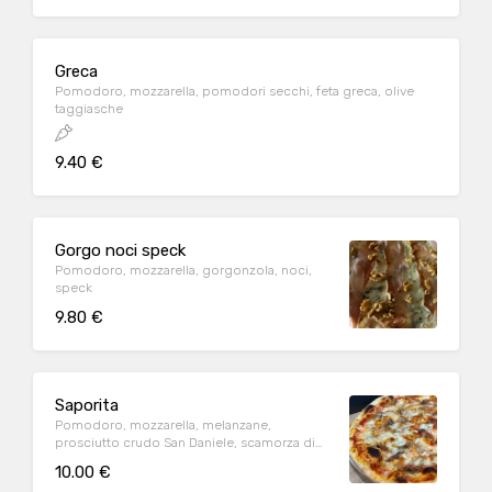
Greca
Pomodoro, mozzarella, pomodori secchi, feta greca, olive
taggiasche
9.40 €
Gorgo noci speck
Pomodoro, mozzarella, gorgonzola, noci,
speck
9.80 €
Saporita
Pomodoro, mozzarella, melanzane,
prosciutto crudo San Daniele, scamorza di
bufala
10.00 €