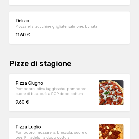
Delizia
Mozzarella, zucchine grigliate, salmone, burrata
11.60 €
Pizze di stagione
Pizza Giugno
Pomodoro, olive taggiasche, pomodoro
cuore di bue, bufala DOP dopo cottura
9.60 €
Pizza Luglio
Pomodoro, mozzarella, bresaola, cuore di
bue, Philadelphia dopo cottura