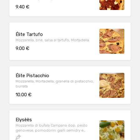
9.40 €
Élite Tartufo
Mozzarella, brie, salsa al tartufo, Mortadella
9.00 €
Élite Pistacchio
Mozzarella, Mortadella, granella di pistacchio,
burrata
10.00 €
Elysèès
Mozzarella di bufala Campana dop, pesto
genovese, pomodorini gialli semidry e
basilico fresco