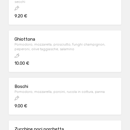
secchi
9.20 €
Ghiottona
Pomodoro, mozzarella, prosciutto, funghi champignon,
peperoni, olive taggiasche, salamino
10.00 €
Boschi
Pomodoro, mozzarella, porcini, rucola in cottura, panna
9.00 €
Zucchine noci porchetta