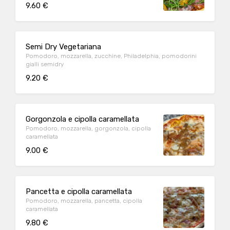
9.60 €
Semi Dry Vegetariana
Pomodoro, mozzarella, zucchine, Philadelphia, pomodorini
gialli semidry
9.20 €
Gorgonzola e cipolla caramellata
Pomodoro, mozzarella, gorgonzola, cipolla
caramellata
9.00 €
Pancetta e cipolla caramellata
Pomodoro, mozzarella, pancetta, cipolla
caramellata
9.80 €