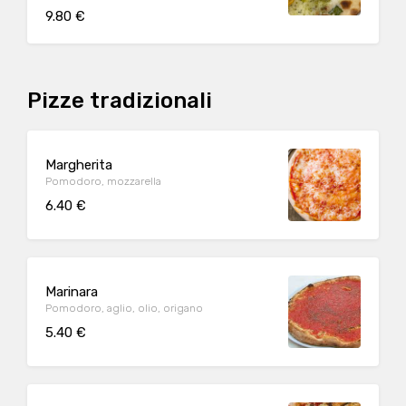
9.80 €
Pizze tradizionali
Margherita
Pomodoro, mozzarella
6.40 €
Marinara
Pomodoro, aglio, olio, origano
5.40 €