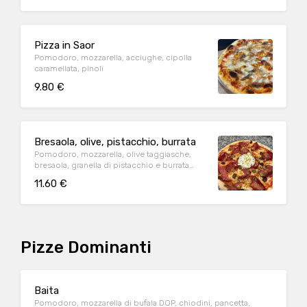
Pizza in Saor
Pomodoro, mozzarella, acciughe, cipolla
caramellata, pinoli
9.80 €
Bresaola, olive, pistacchio, burrata
Pomodoro, mozzarella, olive taggiasche,
bresaola, granella di pistacchio e burrata
pugliese
11.60 €
Pizze Dominanti
Baita
Pomodoro, mozzarella di bufala DOP, chiodini, pancetta,