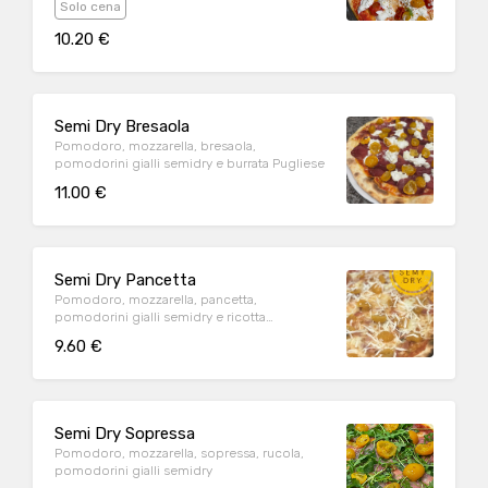
Solo cena
10.20 €
Semi Dry Bresaola
Pomodoro, mozzarella, bresaola,
pomodorini gialli semidry e burrata Pugliese
11.00 €
Semi Dry Pancetta
Pomodoro, mozzarella, pancetta,
pomodorini gialli semidry e ricotta
affumicata
9.60 €
Semi Dry Sopressa
Pomodoro, mozzarella, sopressa, rucola,
pomodorini gialli semidry