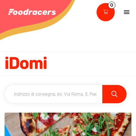
0
iDomi