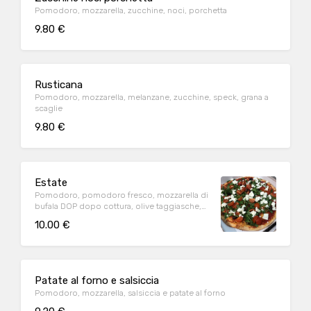
Pomodoro, mozzarella, zucchine, noci, porchetta
9.80 €
Rusticana
Pomodoro, mozzarella, melanzane, zucchine, speck, grana a
scaglie
9.80 €
Estate
Pomodoro, pomodoro fresco, mozzarella di
bufala DOP dopo cottura, olive taggiasche,
rucola
10.00 €
Patate al forno e salsiccia
Pomodoro, mozzarella, salsiccia e patate al forno