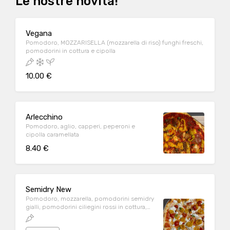
Le nostre novità!
Vegana
Pomodoro, MOZZARISELLA (mozzarella di riso) funghi freschi,
pomodorini in cottura e cipolla
10.00 €
Arlecchino
Pomodoro, aglio, capperi, peperoni e
cipolla caramellata
8.40 €
Semidry New
Pomodoro, mozzarella, pomodorini semidry
gialli, pomodorini ciliegini rossi in cottura,
burrata, basilico e pepe rosa