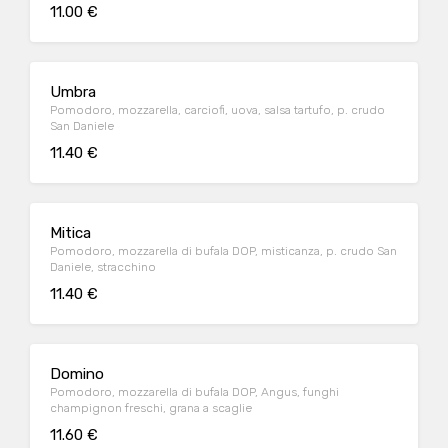
11.00 €
Umbra
Pomodoro, mozzarella, carciofi, uova, salsa tartufo, p. crudo
San Daniele
11.40 €
Mitica
Pomodoro, mozzarella di bufala DOP, misticanza, p. crudo San
Daniele, stracchino
11.40 €
Domino
Pomodoro, mozzarella di bufala DOP, Angus, funghi
champignon freschi, grana a scaglie
11.60 €