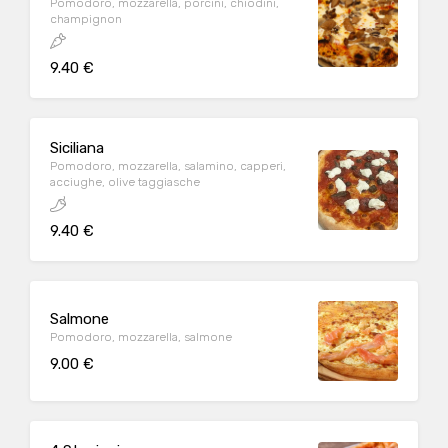
Pomodoro, mozzarella, porcini, chiodini,
champignon
9.40 €
Siciliana
Pomodoro, mozzarella, salamino, capperi,
acciughe, olive taggiasche
9.40 €
Salmone
Pomodoro, mozzarella, salmone
9.00 €