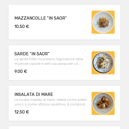
MAZZANCOLLE "IN SAOR"
10.50 €
SARDE "IN SAOR"
Le sarde fritte incontrano l’agrodolce delle
morbide cipolle e dell’uva passa per un
valzer di sapori deliziosi.
9.00 €
INSALATA DI MARE
La nostra insalata di mare, ideale come piatto
unico o come sfizioso aperitivo, è composta
da piovra, calamari, gamberi, seppie e cozze.
12.50 €