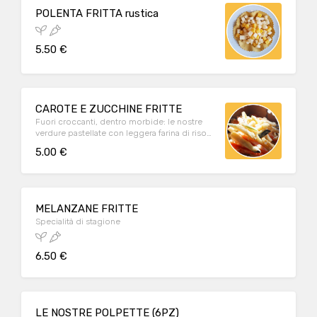
POLENTA FRITTA rustica
5.50 €
CAROTE E ZUCCHINE FRITTE
Fuori croccanti, dentro morbide: le nostre
verdure pastellate con leggera farina di riso
piacciono a grandi e bambini!
5.00 €
MELANZANE FRITTE
Specialità di stagione
6.50 €
LE NOSTRE POLPETTE (6PZ)