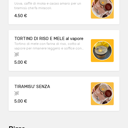
Uova, caffè di moka e cacao amaro per un
tiramisù che fa miracoli.
4.50 €
TORTINO DI RISO E MELE al vapore
Tortino di mele con farina di riso, cotto al
vapore per rimanere leggero e soffice con
profumi di cannella e scorzetta d'arancia.
Adatto intolleranti al glutine e al lattosio
5.00 €
TIRAMISU' SENZA
5.00 €