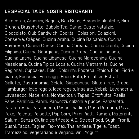
LE SPECIALITÀ DEI NOSTRI RISTORANTI
Alimentari
,
Arancini
,
Bagels
,
Bao Buns
,
Bevande alcoliche
,
Birre
,
Brunch
,
Bruschette
,
Bubble Tea
,
Carne
,
Ceste Natalizie
,
Cioccolato
,
Club Sandwich
,
Cocktail
,
Colazioni
,
Colazioni
,
Conserve
,
Crêpes
,
Cucina Araba
,
Cucina Balcanica
,
Cucina
Bavarese
,
Cucina Cinese
,
Cucina Coreana
,
Cucina Creola
,
Cucina
Filippina
,
Cucina Georgiana
,
Cucina Greca
,
Cucina Indiana
,
Cucina Latina
,
Cucina Libanese
,
Cucina Marocchina
,
Cucina
Messicana
,
Cucina Tipica Locale
,
Cucina Vietnamita
,
Cucine
Regionali
,
Cupcakes
,
Dolci
,
Dolciumi
,
Enoteca
,
Etnico
,
Fiori
,
Fiori e
piante
,
Focaccia
,
Formaggi
,
Frico
,
Fritti
,
Frullati ed Estratti
,
Galletto
,
Gastronomia
,
Gelato
,
Giapponese
,
Gluten free
,
Greco
,
Hamburger
,
Idee regalo
,
Idee regalo
,
Insalate
,
Kebab
,
Lavanderia
,
Lavasecco
,
Macelleria
,
Montaditos y Tapas
,
Ortofrutta
,
Paella
,
Pane
,
Panificio
,
Panini
,
Panuozzi, calzoni e pucce
,
Panzerotti
,
Pasta fresca
,
Pasticceria
,
Pesce
,
Piadine
,
Pinsa Romana
,
Pizza
,
Pokè
,
Polenta
,
Polpette
,
Pop Corn
,
Primi Piatti
,
Ramen
,
Ristoranti
,
Salumi
,
Senza Glutine certificato AIC
,
Street Food
,
Sughi Pronti
,
Sushi
,
Tacos
,
Taglieri
,
Tex-mex
,
Thailandese
,
Tigelle
,
Toast
,
Tramezzino
,
Vegetariano e Vegano
,
Vini
,
Yogurt