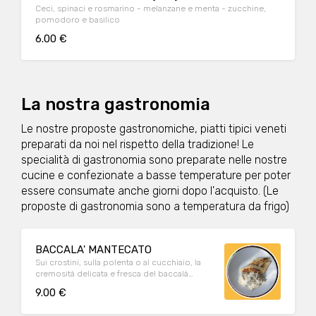
Ceci, spinaci e rosmarino - melanzane e menta - zucchine,
pomodoro e basilico
6.00 €
La nostra gastronomia
Le nostre proposte gastronomiche, piatti tipici veneti
preparati da noi nel rispetto della tradizione! Le
specialità di gastronomia sono preparate nelle nostre
cucine e confezionate a basse temperature per poter
essere consumate anche giorni dopo l'acquisto. (Le
proposte di gastronomia sono a temperatura da frigo)
BACCALA' MANTECATO
Sui crostini, sulla polenta o al cucchiaio, la
cremosità delicata e fresca del baccalà
mantecato, preparato secondo tradizione.
9.00 €