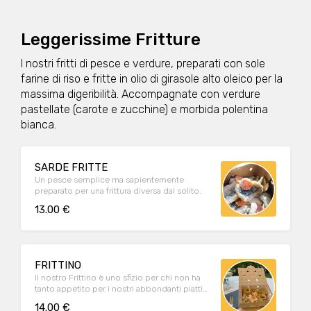
Leggerissime Fritture
I nostri fritti di pesce e verdure, preparati con sole
farine di riso e fritte in olio di girasole alto oleico per la
massima digeribilità. Accompagnate con verdure
pastellate (carote e zucchine) e morbida polentina
bianca.
SARDE FRITTE
Un pesce semplice ma sapientemente
preparato per una frittura diversa dal solito.
13.00 €
FRITTINO
Il nostro Frittino è uno sfizio per chi non ha
tanto appetito per i nostri abbondanti piatti
unici ma preferisce un secondo piatto o una
14.00 €