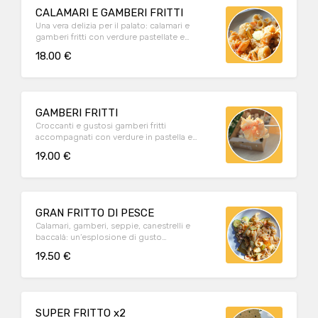
CALAMARI E GAMBERI FRITTI
Una vera delizia per il palato: calamari e
gamberi fritti con verdure pastellate e
morbida polenta bianca
18.00 €
GAMBERI FRITTI
Croccanti e gustosi gamberi fritti
accompagnati con verdure in pastella e
morbida polentina bianca
19.00 €
GRAN FRITTO DI PESCE
Calamari, gamberi, seppie, canestrelli e
baccalà: un’esplosione di gusto
accompagnato da verdure pastellate e
19.50 €
morbida polenta bianca
SUPER FRITTO x2