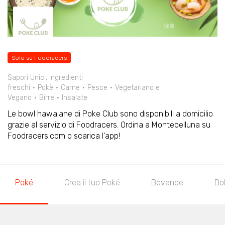
Solo su Foodracers
Sapori Unici, Ingredienti
freschi
Pokè
Carne
Pesce
Vegetariano e
Vegano
Birre
Insalate
Le bowl hawaiane di Poke Club sono disponibili a domicilio
grazie al servizio di Foodracers. Ordina a Montebelluna su
Foodracers.com o scarica l'app!
Poké
Crea il tuo Poké
Bevande
Do