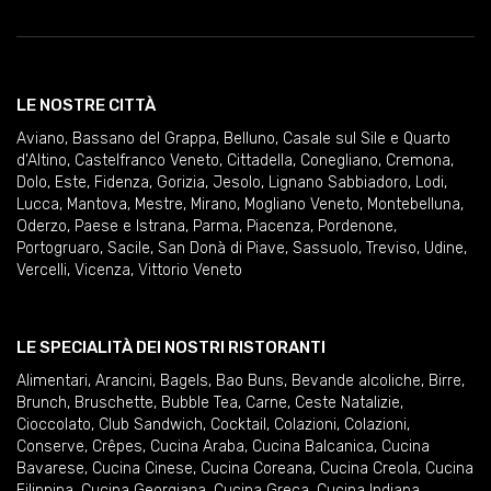
LE NOSTRE CITTÀ
Aviano
,
Bassano del Grappa
,
Belluno
,
Casale sul Sile e Quarto
d'Altino
,
Castelfranco Veneto
,
Cittadella
,
Conegliano
,
Cremona
,
Dolo
,
Este
,
Fidenza
,
Gorizia
,
Jesolo
,
Lignano Sabbiadoro
,
Lodi
,
Lucca
,
Mantova
,
Mestre
,
Mirano
,
Mogliano Veneto
,
Montebelluna
,
Oderzo
,
Paese e Istrana
,
Parma
,
Piacenza
,
Pordenone
,
Portogruaro
,
Sacile
,
San Donà di Piave
,
Sassuolo
,
Treviso
,
Udine
,
Vercelli
,
Vicenza
,
Vittorio Veneto
LE SPECIALITÀ DEI NOSTRI RISTORANTI
Alimentari
,
Arancini
,
Bagels
,
Bao Buns
,
Bevande alcoliche
,
Birre
,
Brunch
,
Bruschette
,
Bubble Tea
,
Carne
,
Ceste Natalizie
,
Cioccolato
,
Club Sandwich
,
Cocktail
,
Colazioni
,
Colazioni
,
Conserve
,
Crêpes
,
Cucina Araba
,
Cucina Balcanica
,
Cucina
Bavarese
,
Cucina Cinese
,
Cucina Coreana
,
Cucina Creola
,
Cucina
Filippina
,
Cucina Georgiana
,
Cucina Greca
,
Cucina Indiana
,