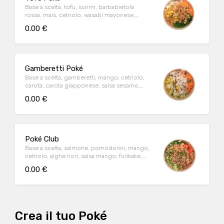
Base a scelta, tofu, surimi, barbabietola
rossa, mais, cetriolo, wasabi mayonese,
furikake, sesamo, cipollotti
0.00 €
Gamberetti Poké
Base a scelta, gamberetti, mango, cetriolo,
carota, carota giapponese, salsa sesamo,
cipollotti, cocco, sesamo
0.00 €
Poké Club
Base a scelta, salmone, pomodorini, mango,
cetriolo, alghe nori, salsa mango, furikake,
cipollotti, cipolle fritte
0.00 €
Crea il tuo Poké