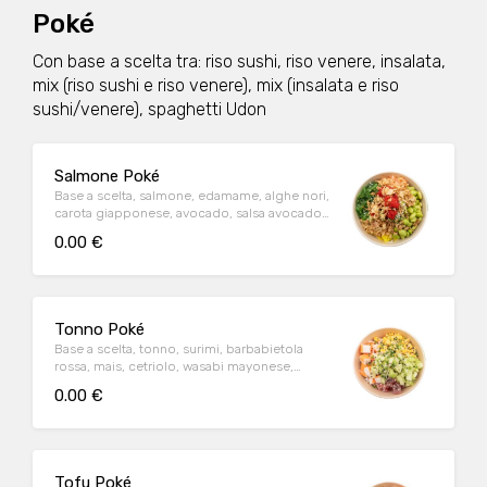
Poké
Con base a scelta tra: riso sushi, riso venere, insalata,
mix (riso sushi e riso venere), mix (insalata e riso
sushi/venere), spaghetti Udon
Salmone Poké
Base a scelta, salmone, edamame, alghe nori,
carota giapponese, avocado, salsa avocado,
furikake, uova di pesce, cipolla fritta
0.00 €
Tonno Poké
Base a scelta, tonno, surimi, barbabietola
rossa, mais, cetriolo, wasabi mayonese,
furikake, sesamo, cipollotti
0.00 €
Tofu Poké