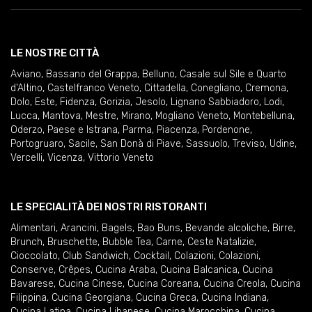
LE NOSTRE CITTÀ
Aviano
,
Bassano del Grappa
,
Belluno
,
Casale sul Sile e Quarto
d'Altino
,
Castelfranco Veneto
,
Cittadella
,
Conegliano
,
Cremona
,
Dolo
,
Este
,
Fidenza
,
Gorizia
,
Jesolo
,
Lignano Sabbiadoro
,
Lodi
,
Lucca
,
Mantova
,
Mestre
,
Mirano
,
Mogliano Veneto
,
Montebelluna
,
Oderzo
,
Paese e Istrana
,
Parma
,
Piacenza
,
Pordenone
,
Portogruaro
,
Sacile
,
San Donà di Piave
,
Sassuolo
,
Treviso
,
Udine
,
Vercelli
,
Vicenza
,
Vittorio Veneto
LE SPECIALITÀ DEI NOSTRI RISTORANTI
Alimentari
,
Arancini
,
Bagels
,
Bao Buns
,
Bevande alcoliche
,
Birre
,
Brunch
,
Bruschette
,
Bubble Tea
,
Carne
,
Ceste Natalizie
,
Cioccolato
,
Club Sandwich
,
Cocktail
,
Colazioni
,
Colazioni
,
Conserve
,
Crêpes
,
Cucina Araba
,
Cucina Balcanica
,
Cucina
Bavarese
,
Cucina Cinese
,
Cucina Coreana
,
Cucina Creola
,
Cucina
Filippina
,
Cucina Georgiana
,
Cucina Greca
,
Cucina Indiana
,
Cucina Latina
,
Cucina Libanese
,
Cucina Marocchina
,
Cucina