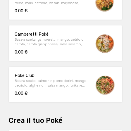
rossa, mais, cetriolo, wasabi mayonese,
furikake, sesamo, cipollotti
0.00 €
Gamberetti Poké
Base a scelta, gamberetti, mango, cetriolo,
carota, carota giapponese, salsa sesamo,
cipollotti, cocco, sesamo
0.00 €
Poké Club
Base a scelta, salmone, pomodorini, mango,
cetriolo, alghe nori, salsa mango, furikake,
cipollotti, cipolle fritte
0.00 €
Crea il tuo Poké