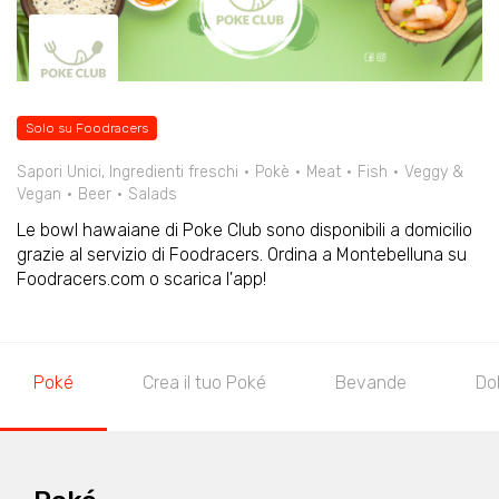
Solo su Foodracers
Sapori Unici, Ingredienti freschi
Pokè
Meat
Fish
Veggy &
Vegan
Beer
Salads
Le bowl hawaiane di Poke Club sono disponibili a domicilio
grazie al servizio di Foodracers. Ordina a Montebelluna su
Foodracers.com o scarica l'app!
Poké
Crea il tuo Poké
Bevande
Do