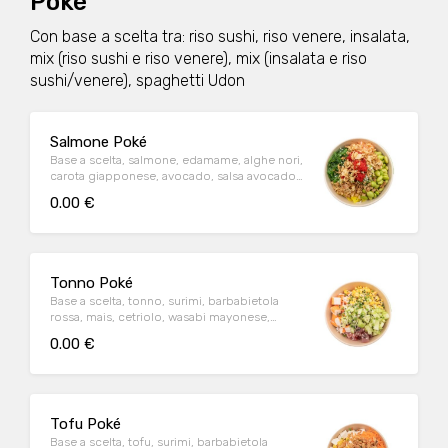
Poké
Con base a scelta tra: riso sushi, riso venere, insalata,
mix (riso sushi e riso venere), mix (insalata e riso
sushi/venere), spaghetti Udon
Salmone Poké
Base a scelta, salmone, edamame, alghe nori,
carota giapponese, avocado, salsa avocado,
furikake, uova di pesce, cipolla fritta
0.00 €
Tonno Poké
Base a scelta, tonno, surimi, barbabietola
rossa, mais, cetriolo, wasabi mayonese,
furikake, sesamo, cipollotti
0.00 €
Tofu Poké
Base a scelta, tofu, surimi, barbabietola