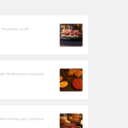
"Piccadilly" confit
ade", PanBrioches croccante
lative Chutney per 2 persone