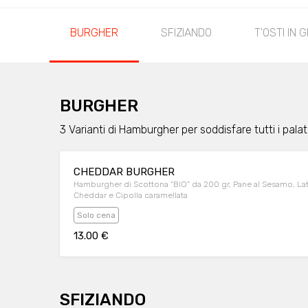
BURGHER
SFIZIANDO
T'OSTI IN 
BURGHER
3 Varianti di Hamburgher per soddisfare tutti i palat
CHEDDAR BURGHER
Hamburgher di Scottona "BIO" da 200 gr, Pane al Sesamo, La
Cheddar e Cipolla caramellata
Solo cena
13.00 €
SFIZIANDO