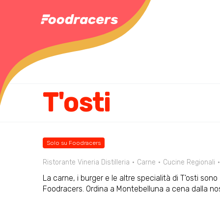
T'osti
Solo su Foodracers
Ristorante Vineria Distilleria
Carne
Cucine Regionali
La carne, i burger e le altre specialità di T'osti son
Foodracers. Ordina a Montebelluna a cena dalla n