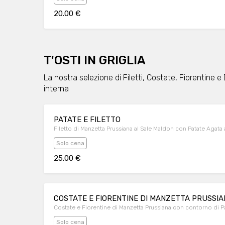
20.00 €
T'OSTI IN GRIGLIA
La nostra selezione di Filetti, Costate, Fiorentine 
interna
PATATE E FILETTO
Filetto di Manzetta Prussiana al Sale Maldon con Patate Agata
Solo cena
25.00 €
COSTATE E FIORENTINE DI MANZETTA PRUSSIA
Costate e Fiorentine di Manzetta Prussiana con contorno di Pat
Solo cena