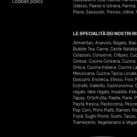
Cookies policy
Oderzo
,
Paese e Istrana
,
Parma
Piave
,
Sassuolo
,
Treviso
,
Udine
,
LE SPECIALITÀ DEI NOSTRI 
Alimentari
,
Arancini
,
Bagels
,
Bao
Bubble Tea
,
Carne
,
Ceste Nataliz
Colazioni
,
Conserve
,
Crêpes
,
Cuc
Cinese
,
Cucina Coreana
,
Cucina 
Greca
,
Cucina Indiana
,
Cucina La
Messicana
,
Cucina Tipica Locale
Dolciumi
,
Enoteca
,
Etnico
,
Fiori
,
F
Estratti
,
Galletto
,
Gastronomia
,
G
regalo
,
Idee regalo
,
Insalate
,
Keb
Tapas
,
Ortofrutta
,
Paella
,
Pane
,
P
Pasta fresca
,
Pasticceria
,
Pesce
Pop Corn
,
Primi Piatti
,
Ramen
,
Ri
Food
,
Sughi Pronti
,
Sushi
,
Tacos
Tramezzino
,
Vegetariano e Vega