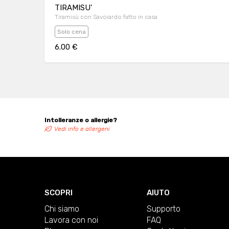
TIRAMISU'
Tiramisù con Savoiardo fatto in casa
Solo cena
6.00 €
Intolleranze o allergie?
Vedi info e allergeni
SCOPRI
AIUTO
Chi siamo
Supporto
Lavora con noi
FAQ