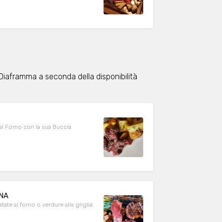
e Diaframma a seconda della disponibilità
 al Forno con la sua Buccia
NA
ate al forno o verdure alla griglia