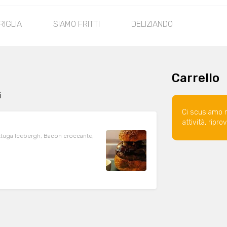
GRIGLIA
SIAMO FRITTI
DELIZIANDO
Carrello
i
Ci scusiamo 
attività, ripr
ttuga Icebergh, Bacon croccante,