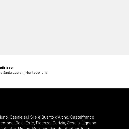
ndirizzo
ia Santa Lucia 1, Montebelluna
lluno
,
Casale sul Sile e Quarto d'Altino
,
Castelfranco
remona
,
Dolo
,
Este
,
Fidenza
,
Gorizia
,
Jesolo
,
Lignano
a
,
Mestre
,
Mirano
,
Mogliano Veneto
,
Montebelluna
,