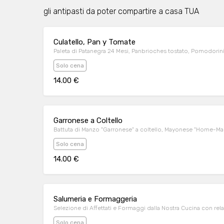
gli antipasti da poter compartire a casa TUA
Culatello, Pan y Tomate
Paleta di Patanegra 24 Mesi, Panbrioches tostato, Pomodorini 
Solo cena
14.00 €
Garronese a Coltello
Battuta di Manzo "Garronese" a coltello, Mayonese "Home-M
Solo cena
14.00 €
Salumeria e Formaggeria
Selezione di Affettati e Formaggi dalla Nostra Cucina con re
Solo cena