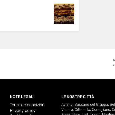
I
V
NOTE LEGALI
LE NOSTRE CITTÀ
Termini e condizioni
Aviano
,
Bassano del Grappa
,
Be
Veneto
,
Cittadella
,
Conegliano
,
C
Privacy policy
Sabbiadoro
,
Lodi
,
Lucca
,
Mantov