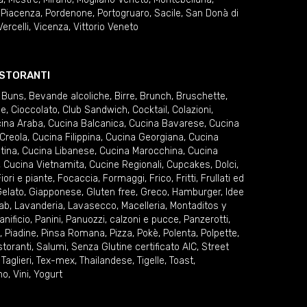
,
Piacenza
,
Pordenone
,
Portogruaro
,
Sacile
,
San Donà di
Vercelli
,
Vicenza
,
Vittorio Veneto
RISTORANTI
 Buns
,
Bevande alcoliche
,
Birre
,
Brunch
,
Bruschette
,
ie
,
Cioccolato
,
Club Sandwich
,
Cocktail
,
Colazioni
,
ina Araba
,
Cucina Balcanica
,
Cucina Bavarese
,
Cucina
Creola
,
Cucina Filippina
,
Cucina Georgiana
,
Cucina
tina
,
Cucina Libanese
,
Cucina Marocchina
,
Cucina
,
Cucina Vietnamita
,
Cucine Regionali
,
Cupcakes
,
Dolci
,
iori e piante
,
Focaccia
,
Formaggi
,
Frico
,
Fritti
,
Frullati ed
elato
,
Giapponese
,
Gluten free
,
Greco
,
Hamburger
,
Idee
ab
,
Lavanderia
,
Lavasecco
,
Macelleria
,
Montaditos y
anificio
,
Panini
,
Panuozzi, calzoni e pucce
,
Panzerotti
,
,
Piadine
,
Pinsa Romana
,
Pizza
,
Pokè
,
Polenta
,
Polpette
,
storanti
,
Salumi
,
Senza Glutine certificato AIC
,
Street
,
Taglieri
,
Tex-mex
,
Thailandese
,
Tigelle
,
Toast
,
no
,
Vini
,
Yogurt