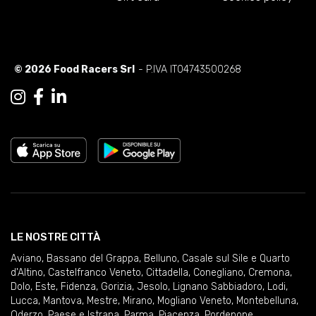
© 2026 Food Racers Srl
- P.IVA IT04743500268
LE NOSTRE CITTÀ
Aviano
,
Bassano del Grappa
,
Belluno
,
Casale sul Sile e Quarto
d'Altino
,
Castelfranco Veneto
,
Cittadella
,
Conegliano
,
Cremona
,
Dolo
,
Este
,
Fidenza
,
Gorizia
,
Jesolo
,
Lignano Sabbiadoro
,
Lodi
,
Lucca
,
Mantova
,
Mestre
,
Mirano
,
Mogliano Veneto
,
Montebelluna
,
Oderzo
,
Paese e Istrana
,
Parma
,
Piacenza
,
Pordenone
,