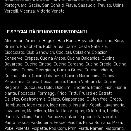
Portogruaro
,
Sacile
,
San Donà di Piave
,
Sassuolo
,
Treviso
,
Udine
,
Vercelli
,
Vicenza
,
Vittorio Veneto
LE SPECIALITÀ DEI NOSTRI RISTORANTI
Alimentari
,
Arancini
,
Bagels
,
Bao Buns
,
Bevande alcoliche
,
Birre
,
Brunch
,
Bruschette
,
Bubble Tea
,
Carne
,
Ceste Natalizie
,
Cioccolato
,
Club Sandwich
,
Cocktail
,
Colazioni
,
Colazioni
,
Conserve
,
Crêpes
,
Cucina Araba
,
Cucina Balcanica
,
Cucina
Bavarese
,
Cucina Cinese
,
Cucina Coreana
,
Cucina Creola
,
Cucina
Filippina
,
Cucina Georgiana
,
Cucina Greca
,
Cucina Indiana
,
Cucina Latina
,
Cucina Libanese
,
Cucina Marocchina
,
Cucina
Messicana
,
Cucina Tipica Locale
,
Cucina Vietnamita
,
Cucine
Regionali
,
Cupcakes
,
Dolci
,
Dolciumi
,
Enoteca
,
Etnico
,
Fiori
,
Fiori e
piante
,
Focaccia
,
Formaggi
,
Frico
,
Fritti
,
Frullati ed Estratti
,
Galletto
,
Gastronomia
,
Gelato
,
Giapponese
,
Gluten free
,
Greco
,
Hamburger
,
Idee regalo
,
Idee regalo
,
Insalate
,
Kebab
,
Lavanderia
,
Lavasecco
,
Macelleria
,
Montaditos y Tapas
,
Ortofrutta
,
Paella
,
Pane
,
Panificio
,
Panini
,
Panuozzi, calzoni e pucce
,
Panzerotti
,
Pasta fresca
,
Pasticceria
,
Pesce
,
Piadine
,
Pinsa Romana
,
Pizza
,
Pokè
,
Polenta
,
Polpette
,
Pop Corn
,
Primi Piatti
,
Ramen
,
Ristoranti
,