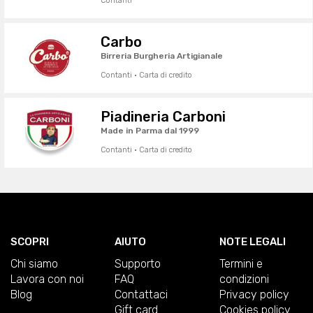
Contanti
Carbo
Birreria Burgheria Artigianale
Contanti · Carta di credito
Piadineria Carboni
Made in Parma dal 1999
Contanti · Carta di credito
SCOPRI
AIUTO
NOTE LEGALI
Chi siamo
Supporto
Termini e
Lavora con noi
FAQ
condizioni
Blog
Contattaci
Privacy policy
Gift card
Cookies policy