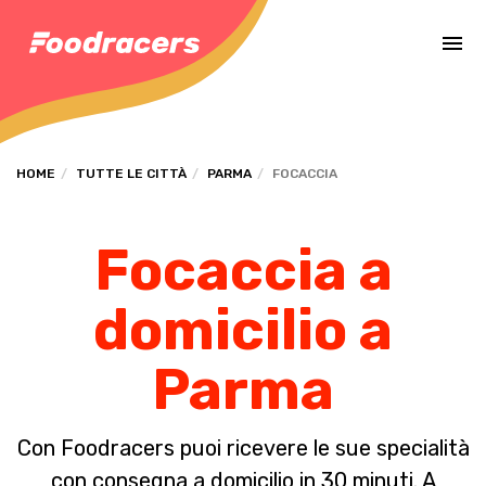
Completa il pagamento dell'ordine in [missing %{deadline} value].
HOME
TUTTE LE CITTÀ
PARMA
FOCACCIA
Focaccia a
domicilio a
Parma
Con Foodracers puoi ricevere le sue specialità
con consegna a domicilio in 30 minuti. A