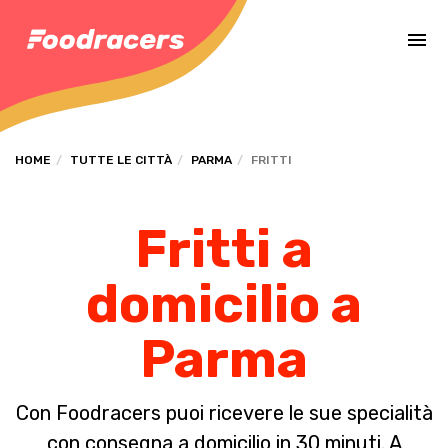
Completa il pagamento dell'ordine in [missing %{deadline} value].
HOME
TUTTE LE CITTÀ
PARMA
FRITTI
Fritti a
domicilio a
Parma
Con Foodracers puoi ricevere le sue specialità
con consegna a domicilio in 30 minuti. A