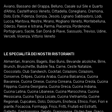
Aviano
,
Bassano del Grappa
,
Belluno
,
Casale sul Sile e Quarto
d'Altino
,
Castelfranco Veneto
,
Cittadella
,
Conegliano
,
Cremona
,
Dolo
,
Este
,
Fidenza
,
Gorizia
,
Jesolo
,
Lignano Sabbiadoro
,
Lodi
,
Lucca
,
Mantova
,
Mestre
,
Mirano
,
Mogliano Veneto
,
Montebelluna
,
Oderzo
,
Paese e Istrana
,
Parma
,
Piacenza
,
Pordenone
,
Portogruaro
,
Sacile
,
San Donà di Piave
,
Sassuolo
,
Treviso
,
Udine
,
Vercelli
,
Vicenza
,
Vittorio Veneto
LE SPECIALITÀ DEI NOSTRI RISTORANTI
Alimentari
,
Arancini
,
Bagels
,
Bao Buns
,
Bevande alcoliche
,
Birre
,
Brunch
,
Bruschette
,
Bubble Tea
,
Carne
,
Ceste Natalizie
,
Cioccolato
,
Club Sandwich
,
Cocktail
,
Colazioni
,
Colazioni
,
Conserve
,
Crêpes
,
Cucina Araba
,
Cucina Balcanica
,
Cucina
Bavarese
,
Cucina Cinese
,
Cucina Coreana
,
Cucina Creola
,
Cucina
Filippina
,
Cucina Georgiana
,
Cucina Greca
,
Cucina Indiana
,
Cucina Latina
,
Cucina Libanese
,
Cucina Marocchina
,
Cucina
Messicana
,
Cucina Tipica Locale
,
Cucina Vietnamita
,
Cucine
Regionali
,
Cupcakes
,
Dolci
,
Dolciumi
,
Enoteca
,
Etnico
,
Fiori
,
Fiori e
piante
,
Focaccia
,
Formaggi
,
Frico
,
Fritti
,
Frullati ed Estratti
,
Galletto
,
Gastronomia
,
Gelato
,
Giapponese
,
Gluten free
,
Greco
,