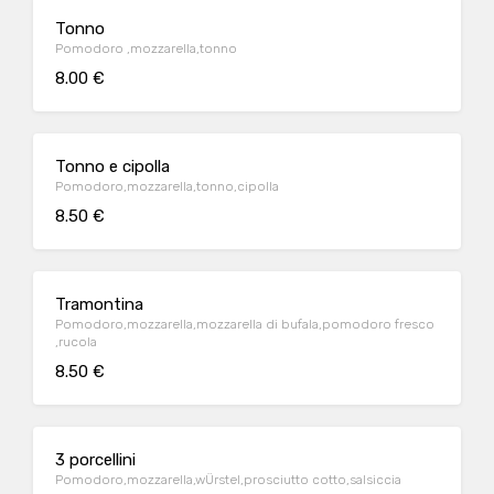
Tonno
Pomodoro ,mozzarella,tonno
8.00 €
Tonno e cipolla
Pomodoro,mozzarella,tonno,cipolla
8.50 €
Tramontina
Pomodoro,mozzarella,mozzarella di bufala,pomodoro fresco
,rucola
8.50 €
3 porcellini
Pomodoro,mozzarella,wÜrstel,prosciutto cotto,salsiccia