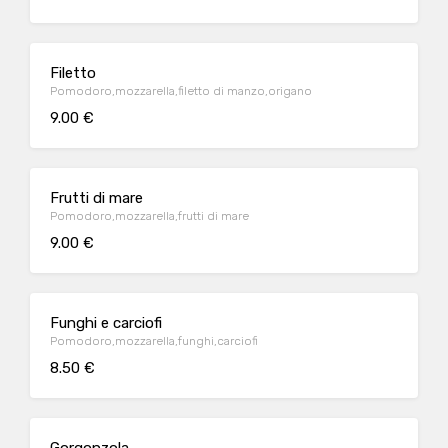
Filetto
Pomodoro,mozzarella,filetto di manzo,origano
9.00 €
Frutti di mare
Pomodoro,mozzarella,frutti di mare
9.00 €
Funghi e carciofi
Pomodoro,mozzarella,funghi,carciofi
8.50 €