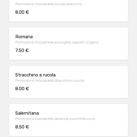
Pomodoro,mozzarella,rucola,radicchio
8.00 €
Romana
Pomodoro,mozzarella,acciughe,capperi,origano
7.50 €
Stracchino e rucola
Pomodoro,mozzarella,stracchino,rucola
8.00 €
Salernitana
Pomodoro,mozzarella,salsiccia,zucchine,uoco
8.50 €