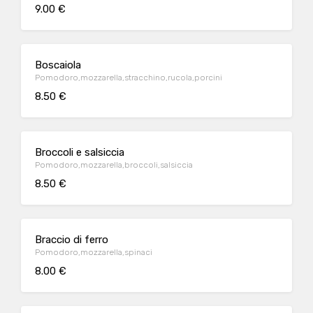
9.00 €
Boscaiola
Pomodoro,mozzarella,stracchino,rucola,porcini
8.50 €
Broccoli e salsiccia
Pomodoro,mozzarella,broccoli,salsiccia
8.50 €
Braccio di ferro
Pomodoro,mozzarella,spinaci
8.00 €