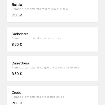
Bufala
Pomodoro,mozzarella,mozzarella di bufala
7.50 €
Carbonara
Pomodoro,mozzarella,pancetta,uovo
8.50 €
Carrettiera
Pomodoro,mozzarella,peperoni,salsiccia,olive nere
8.50 €
Crudo
Pomodoro,mozzarella,prosciutto crudo
9.00 €