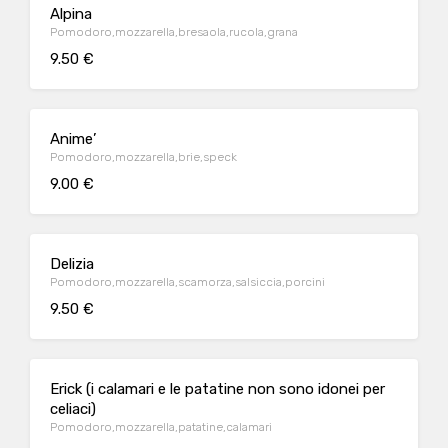
Alpina
Pomodoro,mozzarella,bresaola,rucola,grana
9.50 €
Anime’
Pomodoro,mozzarella,brie,speck
9.00 €
Delizia
Pomodoro,mozzarella,scamorza,salsiccia,porcini
9.50 €
Erick (i calamari e le patatine non sono idonei per
celiaci)
Pomodoro,mozzarella,patatine,calamari