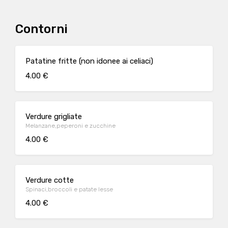
Contorni
Patatine fritte (non idonee ai celiaci)
4.00 €
Verdure grigliate
Melanzane,peperoni e zucchine
4.00 €
Verdure cotte
Spinaci,broccoli e patate lesse
4.00 €