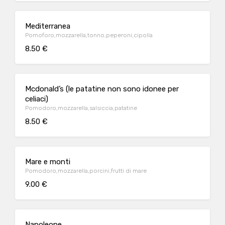
Mediterranea
Pomoforo,mozzarella,tonno,peperoni,cipolla
8.50 €
Mcdonald’s (le patatine non sono idonee per
celiaci)
Pomodoro,mozzarella,salsiccia,patatine
8.50 €
Mare e monti
Pomodoro,mozzarella,porcini,frutti di mare
9.00 €
Napoleone