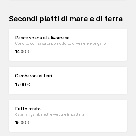
Secondi piatti di mare e di terra
Pesce spada alla livornese
Condito con salsa di pomodoro, olive nere e origano
14.00 €
Gamberoni ai ferri
17.00 €
Fritto misto
Calamari,gamberetti e verdure in pastella
15.00 €