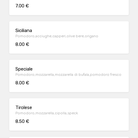
7.00 €
Siciliana
Pomodoro,acciughe,capperi,olive bere,origano
8.00 €
Speciale
Pomodoro,mozzarella,mozzarella di bufala,pomodoro fresco
8.00 €
Tirolese
Pomodoro,mozzarella,cipolla,speck
8.50 €