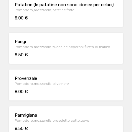
Patatine (le patatine non sono idonee per celaci)
Pomodoro,mozzarella,patatine fritte
8.00 €
Parigi
Pomodoro,mozzarella,zucchine,peperoni,filetto di manzo
8.50 €
Provenzale
Pomodoro,mozzarella,olive nere
8.00 €
Parmigiana
Pomodoro,mozzarella,prosciutto cotto,uovo
8.50 €