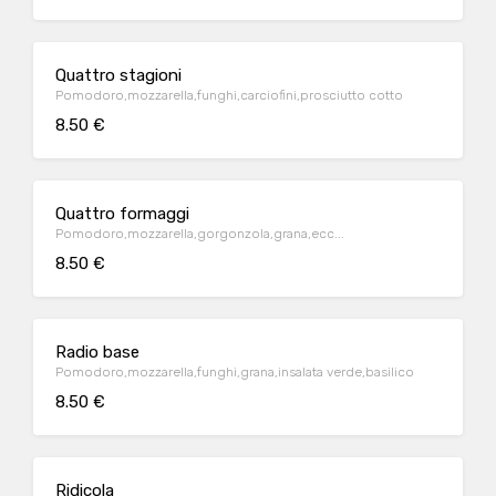
Quattro stagioni
Pomodoro,mozzarella,funghi,carciofini,prosciutto cotto
8.50 €
Quattro formaggi
Pomodoro,mozzarella,gorgonzola,grana,ecc...
8.50 €
Radio base
Pomodoro,mozzarella,funghi,grana,insalata verde,basilico
8.50 €
Ridicola