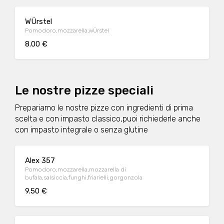
WÜrstel
Pomodoro,mozzarella,wÜrstel
8.00 €
Le nostre pizze speciali
Prepariamo le nostre pizze con ingredienti di prima
scelta e con impasto classico,puoi richiederle anche
con impasto integrale o senza glutine
Alex 357
Pomodoro,mozzarella,mozzarella di
bufala,salsiccia,funghi,friarielli,gorgonzola
9.50 €