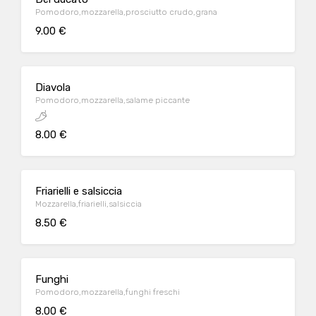
Pomodoro,mozzarella,prosciutto crudo,grana
9.00 €
Diavola
Pomodoro,mozzarella,salame piccante
8.00 €
Friarielli e salsiccia
Mozzarella,friarielli,salsiccia
8.50 €
Funghi
Pomodoro,mozzarella,funghi freschi
8.00 €