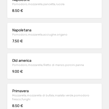
Pomodoro,mozzarella,pancetta,rucola
8.50 €
Napoletana
Pomodoro,mozzarella,acciughe,origano
7.50 €
Old america
Pomodoro,mozzarella,filetto di manzo,porcini,panna
9.00 €
Primavera
Mozzarella,mozzarella di bufala,insalata verde,pomodoro
fresco,funghi
8.50 €