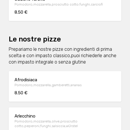
Pomodoro,mozzarella,prosciutto cotto.funghi,carciofi
8.50 €
Le nostre pizze
Prepariamo le nostre pizze con ingredienti di prima
scelta e con impasto classico,puoi richiederle anche
con impasto integrale o senza glutine
Afrodisiaca
Pomodoro,mozzarella,gamberetti,ananas
8.50 €
Arlecchino
Pomodoro,mozzarella,olive,prosciutto
cotto,peperoni,funghi,salsiccia,wÜrstel