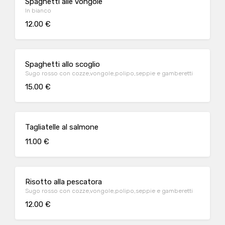
Spaghetti alle vongole
In bianco
12.00 €
Spaghetti allo scoglio
Sugo rosso con cozze,vongole,polipo,seppie e gamberetti
15.00 €
Tagliatelle al salmone
11.00 €
Risotto alla pescatora
Sugo rosso con cozze,vongole,polipo,seppie e gamberetti
12.00 €