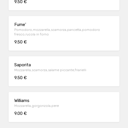
9.50 €
Fume’
Pomodoro,mozzarella,scamorza,pancetta,pomodoro
fresco,rucola in forno
9.50 €
Saporita
Mozzarella,scamorza,salame piccante,friarielli
9.50 €
Williams
Mozzarella,gorgonzola,pere
9.00 €