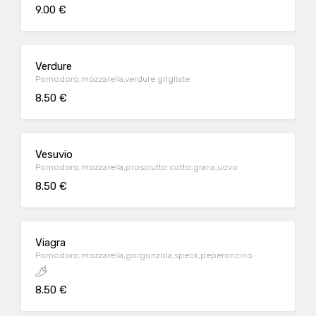
9.00 €
Verdure
Pomodoro,mozzarella,verdure grigliate
8.50 €
Vesuvio
Pomodoro,mozzarella,prosciutto cotto,grana,uovo
8.50 €
Viagra
Pomodoro,mozzarella,gorgonzola,speck,peperoncino
8.50 €