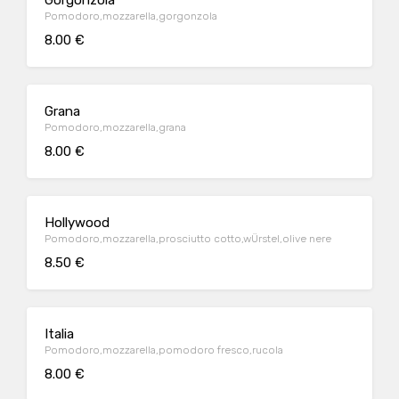
Gorgonzola
Pomodoro,mozzarella,gorgonzola
8.00 €
Grana
Pomodoro,mozzarella,grana
8.00 €
Hollywood
Pomodoro,mozzarella,prosciutto cotto,wÜrstel,olive nere
8.50 €
Italia
Pomodoro,mozzarella,pomodoro fresco,rucola
8.00 €