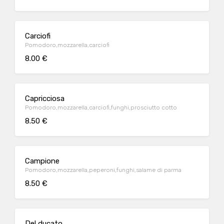
Carciofi
Pomodoro,mozzarella,carciofi
8.00 €
Capricciosa
Pomodoro,mozzarella,carciofi,funghi,prosciutto cotto
8.50 €
Campione
Pomodoro,mozzarella,peperoni,funghi,salame di parma
8.50 €
Del ducato