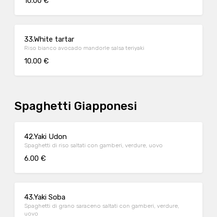
10.00 €
33.White tartar
Riso bianco avocado mandorle salsa teriyaki
10.00 €
Spaghetti Giapponesi
42.Yaki Udon
Spaghetti di riso saltati con gamberi, verdure, uovo
6.00 €
43.Yaki Soba
Spaghetti di grano saraceno saltati con gamberi, verdure,
uovo