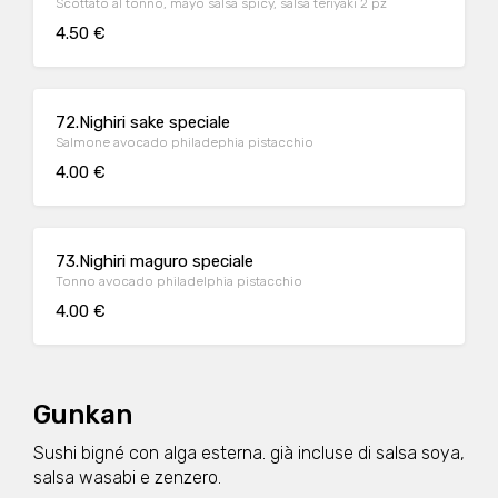
Scottato al tonno, mayo salsa spicy, salsa teriyaki 2 pz
4.50 €
72.Nighiri sake speciale
Salmone avocado philadephia pistacchio
4.00 €
73.Nighiri maguro speciale
Tonno avocado philadelphia pistacchio
4.00 €
Gunkan
Sushi bigné con alga esterna. già incluse di salsa soya,
salsa wasabi e zenzero.