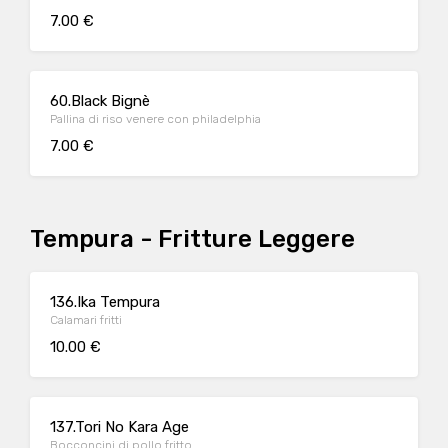
7.00 €
60.Black Bignè
Pallina di riso venere con philadelphia
7.00 €
Tempura - Fritture Leggere
136.Ika Tempura
Calamari fritti
10.00 €
137.Tori No Kara Age
Bocconcini di pollo fritto