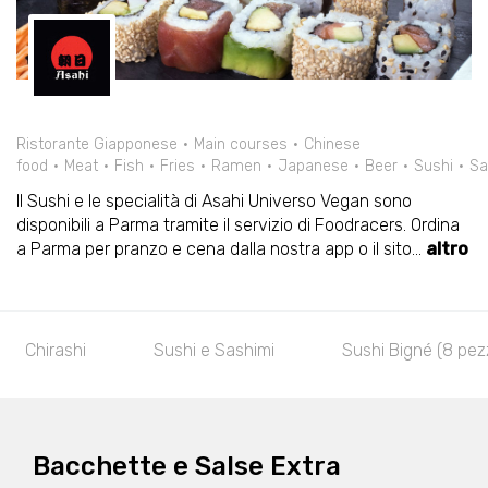
Ristorante Giapponese
Main courses
Chinese
food
Meat
Fish
Fries
Ramen
Japanese
Beer
Sushi
Sa
Il Sushi e le specialità di Asahi Universo Vegan sono
disponibili a Parma tramite il servizio di Foodracers. Ordina
a Parma per pranzo e cena dalla nostra app o il sito
...
altro
Chirashi
Sushi e Sashimi
Sushi Bigné (8 pezz
Bacchette e Salse Extra