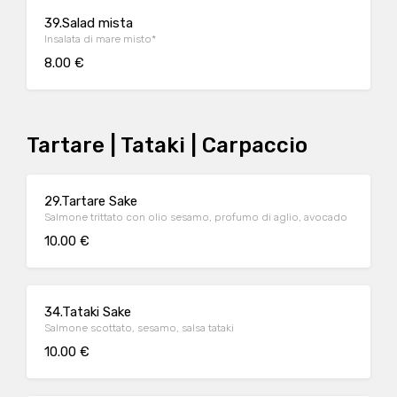
39.Salad mista
Insalata di mare misto*
8.00 €
Tartare | Tataki | Carpaccio
29.Tartare Sake
Salmone trittato con olio sesamo, profumo di aglio, avocado
10.00 €
34.Tataki Sake
Salmone scottato, sesamo, salsa tataki
10.00 €