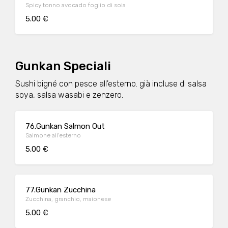
Spicy tonno avocado foglio di soia
5.00 €
Gunkan Speciali
Sushi bigné con pesce all'esterno. già incluse di salsa
soya, salsa wasabi e zenzero.
76.Gunkan Salmon Out
Salmone all'esterno
5.00 €
77.Gunkan Zucchina
Zucchina, granchio, maionese
5.00 €