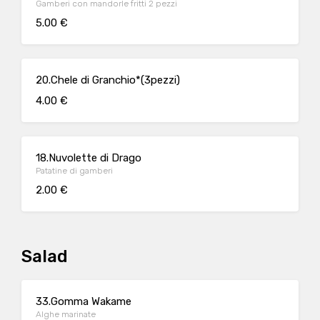
Gamberi con mandorle fritti 2 pezzi
5.00 €
20.Chele di Granchio*(3pezzi)
4.00 €
18.Nuvolette di Drago
Patatine di gamberi
2.00 €
Salad
33.Gomma Wakame
Alghe marinate