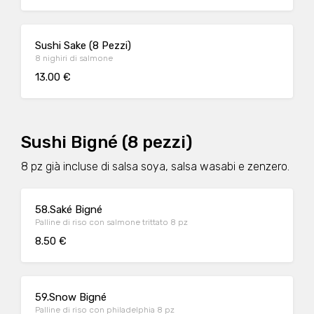
Sushi Sake (8 Pezzi)
8 nighiri di salmone
13.00 €
Sushi Bigné (8 pezzi)
8 pz già incluse di salsa soya, salsa wasabi e zenzero.
58.Saké Bigné
Palline di riso con salmone trittato 8 pz
8.50 €
59.Snow Bigné
Palline di riso con philadelphia 8 pz