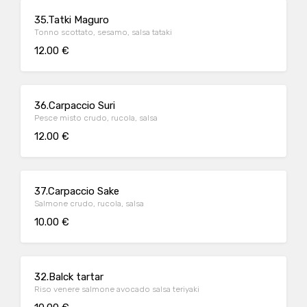
35.Tatki Maguro
Tonno scottato, sesamo, salsa tataki
12.00 €
36.Carpaccio Suri
Pesce misto crudo, rucola, salsa
12.00 €
37.Carpaccio Sake
Salmone crudo, rucola, salsa
10.00 €
32.Balck tartar
Riso venere salmone avocado salsa teriyaki