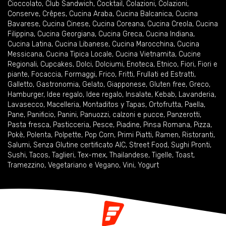
Cioccolato
,
Club Sandwich
,
Cocktail
,
Colazioni
,
Colazioni
,
Conserve
,
Crêpes
,
Cucina Araba
,
Cucina Balcanica
,
Cucina
Bavarese
,
Cucina Cinese
,
Cucina Coreana
,
Cucina Creola
,
Cucina
Filippina
,
Cucina Georgiana
,
Cucina Greca
,
Cucina Indiana
,
Cucina Latina
,
Cucina Libanese
,
Cucina Marocchina
,
Cucina
Messicana
,
Cucina Tipica Locale
,
Cucina Vietnamita
,
Cucine
Regionali
,
Cupcakes
,
Dolci
,
Dolciumi
,
Enoteca
,
Etnico
,
Fiori
,
Fiori e
piante
,
Focaccia
,
Formaggi
,
Frico
,
Fritti
,
Frullati ed Estratti
,
Galletto
,
Gastronomia
,
Gelato
,
Giapponese
,
Gluten free
,
Greco
,
Hamburger
,
Idee regalo
,
Idee regalo
,
Insalate
,
Kebab
,
Lavanderia
,
Lavasecco
,
Macelleria
,
Montaditos y Tapas
,
Ortofrutta
,
Paella
,
Pane
,
Panificio
,
Panini
,
Panuozzi, calzoni e pucce
,
Panzerotti
,
Pasta fresca
,
Pasticceria
,
Pesce
,
Piadine
,
Pinsa Romana
,
Pizza
,
Pokè
,
Polenta
,
Polpette
,
Pop Corn
,
Primi Piatti
,
Ramen
,
Ristoranti
,
Salumi
,
Senza Glutine certificato AIC
,
Street Food
,
Sughi Pronti
,
Sushi
,
Tacos
,
Taglieri
,
Tex-mex
,
Thailandese
,
Tigelle
,
Toast
,
Tramezzino
,
Vegetariano e Vegano
,
Vini
,
Yogurt