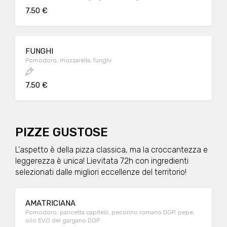
7.50 €
FUNGHI
Pomodoro, mozzarella, funghi
7.50 €
PIZZE GUSTOSE
L'aspetto è della pizza classica, ma la croccantezza e
leggerezza è unica! Lievitata 72h con ingredienti
selezionati dalle migliori eccellenze del territorio!
AMATRICIANA
Pomodoro, pancetta capitelli, pecorino romano DOP, pepe,
olio EVO del gargano DOP