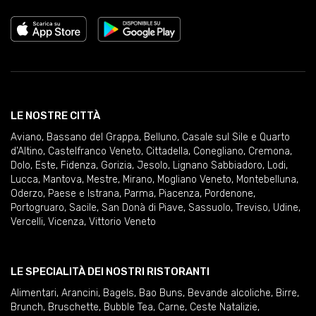
LE NOSTRE CITTÀ
Aviano
,
Bassano del Grappa
,
Belluno
,
Casale sul Sile e Quarto
d'Altino
,
Castelfranco Veneto
,
Cittadella
,
Conegliano
,
Cremona
,
Dolo
,
Este
,
Fidenza
,
Gorizia
,
Jesolo
,
Lignano Sabbiadoro
,
Lodi
,
Lucca
,
Mantova
,
Mestre
,
Mirano
,
Mogliano Veneto
,
Montebelluna
,
Oderzo
,
Paese e Istrana
,
Parma
,
Piacenza
,
Pordenone
,
Portogruaro
,
Sacile
,
San Donà di Piave
,
Sassuolo
,
Treviso
,
Udine
,
Vercelli
,
Vicenza
,
Vittorio Veneto
LE SPECIALITÀ DEI NOSTRI RISTORANTI
Alimentari
,
Arancini
,
Bagels
,
Bao Buns
,
Bevande alcoliche
,
Birre
,
Brunch
,
Bruschette
,
Bubble Tea
,
Carne
,
Ceste Natalizie
,