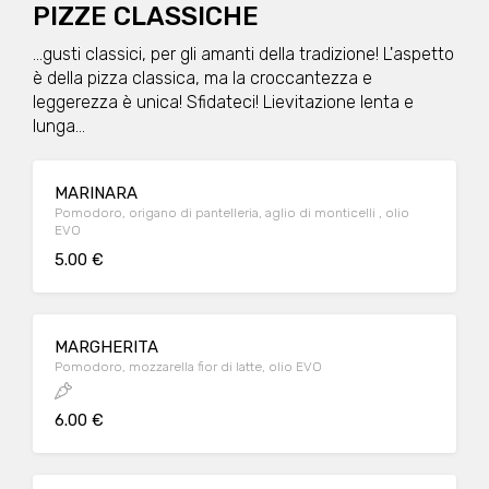
PIZZE CLASSICHE
...gusti classici, per gli amanti della tradizione! L'aspetto
è della pizza classica, ma la croccantezza e
leggerezza è unica! Sfidateci! Lievitazione lenta e
lunga...
MARINARA
Pomodoro, origano di pantelleria, aglio di monticelli , olio
EVO
5.00 €
MARGHERITA
Pomodoro, mozzarella fior di latte, olio EVO
6.00 €