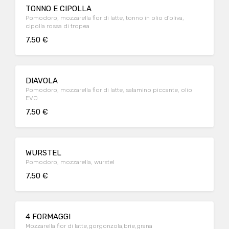
TONNO E CIPOLLA
Pomodoro, mozzarella fior di latte, tonno in olio d'oliva,
cipolla rossa di tropea
7.50 €
DIAVOLA
Pomodoro, mozzarella fior di latte, salamino piccante, olio
EVO
7.50 €
WURSTEL
Pomodoro, mozzarella, wurstel
7.50 €
4 FORMAGGI
Mozzarella fior di latte,gorgonzola,brie,grana