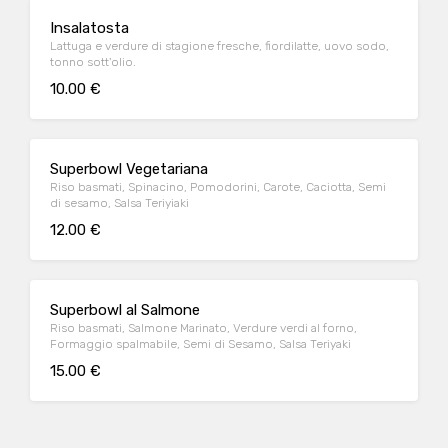
Insalatosta
Lattuga e verdure di stagione fresche, fiordilatte, uovo sodo,
tonno sott'olio.
10.00 €
Superbowl Vegetariana
Riso basmati, Spinacino, Pomodorini, Carote, Caciotta, Semi
di sesamo, Salsa Teriyiaki
12.00 €
Superbowl al Salmone
Riso basmati, Salmone Marinato, Verdure verdi al forno,
Formaggio spalmabile, Semi di Sesamo, Salsa Teriyaki
15.00 €