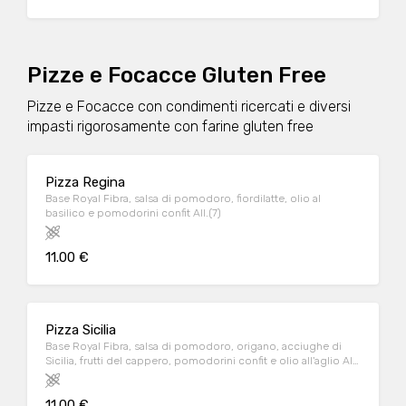
Pizze e Focacce Gluten Free
Pizze e Focacce con condimenti ricercati e diversi
impasti rigorosamente con farine gluten free
Pizza Regina
Base Royal Fibra, salsa di pomodoro, fiordilatte, olio al
basilico e pomodorini confit All.(7)
11.00 €
Pizza Sicilia
Base Royal Fibra, salsa di pomodoro, origano, acciughe di
Sicilia, frutti del cappero, pomodorini confit e olio all'aglio All.
(4)
11.00 €