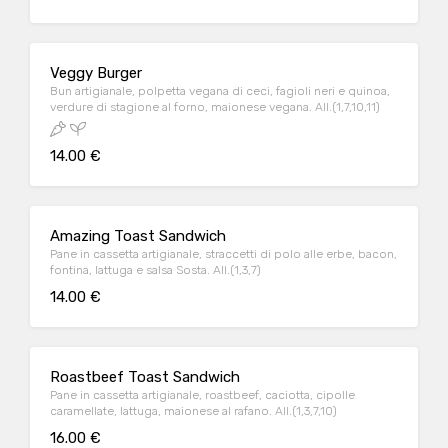
Veggy Burger
Bun artigianale, polpetta vegana di ceci, fagioli neri e quinoa,
verdure di stagione al forno, maionese vegana. All.(1,7,10,11)
14.00 €
Amazing Toast Sandwich
Pane in cassetta artigianale, straccetti di polo alle erbe, bacon,
fontina, lattuga e salsa Sosta. All.(1,3,7)
14.00 €
Roastbeef Toast Sandwich
Pane in cassetta artigianale, roastbeef, caciotta, cipolle
caramellate, lattuga, maionese al rafano. All.(1,3,7,10)
16.00 €