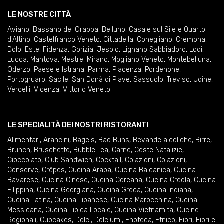
LE NOSTRE CITTÀ
Aviano
,
Bassano del Grappa
,
Belluno
,
Casale sul Sile e Quarto
d'Altino
,
Castelfranco Veneto
,
Cittadella
,
Conegliano
,
Cremona
,
Dolo
,
Este
,
Fidenza
,
Gorizia
,
Jesolo
,
Lignano Sabbiadoro
,
Lodi
,
Lucca
,
Mantova
,
Mestre
,
Mirano
,
Mogliano Veneto
,
Montebelluna
,
Oderzo
,
Paese e Istrana
,
Parma
,
Piacenza
,
Pordenone
,
Portogruaro
,
Sacile
,
San Donà di Piave
,
Sassuolo
,
Treviso
,
Udine
,
Vercelli
,
Vicenza
,
Vittorio Veneto
LE SPECIALITÀ DEI NOSTRI RISTORANTI
Alimentari
,
Arancini
,
Bagels
,
Bao Buns
,
Bevande alcoliche
,
Birre
,
Brunch
,
Bruschette
,
Bubble Tea
,
Carne
,
Ceste Natalizie
,
Cioccolato
,
Club Sandwich
,
Cocktail
,
Colazioni
,
Colazioni
,
Conserve
,
Crêpes
,
Cucina Araba
,
Cucina Balcanica
,
Cucina
Bavarese
,
Cucina Cinese
,
Cucina Coreana
,
Cucina Creola
,
Cucina
Filippina
,
Cucina Georgiana
,
Cucina Greca
,
Cucina Indiana
,
Cucina Latina
,
Cucina Libanese
,
Cucina Marocchina
,
Cucina
Messicana
,
Cucina Tipica Locale
,
Cucina Vietnamita
,
Cucine
Regionali
,
Cupcakes
,
Dolci
,
Dolciumi
,
Enoteca
,
Etnico
,
Fiori
,
Fiori e