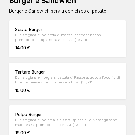
Burger e Sandwich
Burger e Sandwich serviti con chips di patate
Sosta Burger
Bun artigianale, polpetta di manzo, cheddar, bacon,
pomodoro, lattuga, salsa Sosta. All.(1,3,7,11)
14.00 €
Tartare Burger
Bun artigianale integrale, battuta di Fassona, uovo all'occhio di
bue, maionese ai pomodori secchi. All.(1,3,7,11)
16.00 €
Polpo Burger
Bun artigianale, polpo alla piastra, spinacini, olive taggiasche,
maionese ai pomodori secchi. All.(1,3,7,14)
18.00 €