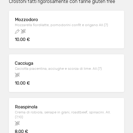
Crostoni fatti rigorosamente con farine gluten free
Mozzodoro
Mozzarella fiordilatte, pomodorini confit e origano All.(7)
10.00 €
Cacciuga
Caciotta piacentina, acciughe e scorza di lime. All.(7)
10.00 €
Roaspinola
Crema di robiola, senape in grani, roastbeef, spinacini. All.
(7,10)
8.00 €