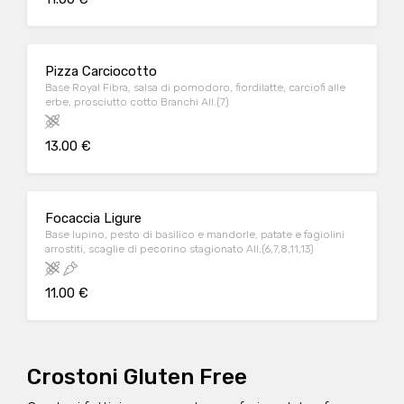
Pizza Carciocotto
Base Royal Fibra, salsa di pomodoro, fiordilatte, carciofi alle
erbe, prosciutto cotto Branchi All.(7)
13.00 €
Focaccia Ligure
Base lupino, pesto di basilico e mandorle, patate e fagiolini
arrostiti, scaglie di pecorino stagionato All.(6,7,8,11,13)
11.00 €
Crostoni Gluten Free