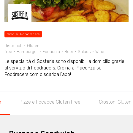
Solo su Foodracers
Risto pub
Gluten
free
Hamburger
Focaccia
Beer
Salads
Wine
Le specialità di Sosteria sono disponibili a domicilio grazie
al servizio di Foodracers. Ordina a Piacenza su
Foodracers.com o scarica l'app!
h
Pizze e Focacce Gluten Free
Crostoni Gluten