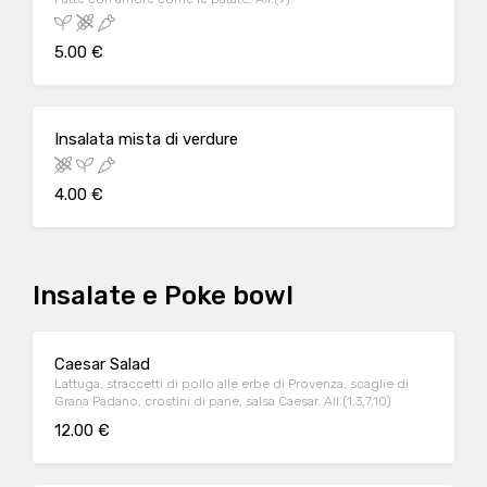
5.00 €
Insalata mista di verdure
4.00 €
Insalate e Poke bowl
Caesar Salad
Lattuga, straccetti di pollo alle erbe di Provenza, scaglie di
Grana Padano, crostini di pane, salsa Caesar. All.(1,3,7,10)
12.00 €