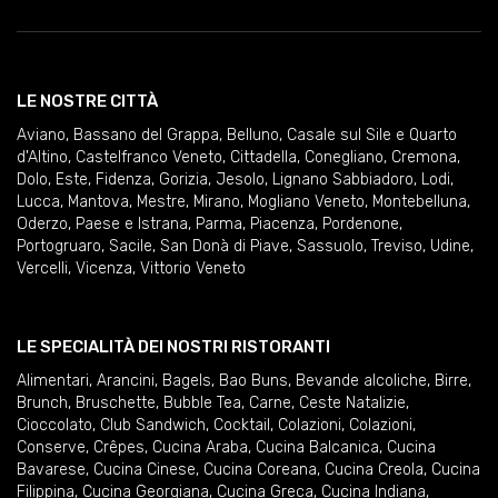
LE NOSTRE CITTÀ
Aviano
,
Bassano del Grappa
,
Belluno
,
Casale sul Sile e Quarto
d'Altino
,
Castelfranco Veneto
,
Cittadella
,
Conegliano
,
Cremona
,
Dolo
,
Este
,
Fidenza
,
Gorizia
,
Jesolo
,
Lignano Sabbiadoro
,
Lodi
,
Lucca
,
Mantova
,
Mestre
,
Mirano
,
Mogliano Veneto
,
Montebelluna
,
Oderzo
,
Paese e Istrana
,
Parma
,
Piacenza
,
Pordenone
,
Portogruaro
,
Sacile
,
San Donà di Piave
,
Sassuolo
,
Treviso
,
Udine
,
Vercelli
,
Vicenza
,
Vittorio Veneto
LE SPECIALITÀ DEI NOSTRI RISTORANTI
Alimentari
,
Arancini
,
Bagels
,
Bao Buns
,
Bevande alcoliche
,
Birre
,
Brunch
,
Bruschette
,
Bubble Tea
,
Carne
,
Ceste Natalizie
,
Cioccolato
,
Club Sandwich
,
Cocktail
,
Colazioni
,
Colazioni
,
Conserve
,
Crêpes
,
Cucina Araba
,
Cucina Balcanica
,
Cucina
Bavarese
,
Cucina Cinese
,
Cucina Coreana
,
Cucina Creola
,
Cucina
Filippina
,
Cucina Georgiana
,
Cucina Greca
,
Cucina Indiana
,