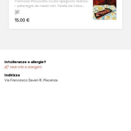
Il famoso Prosciutto crudo spagnolo iberico
- patanegra da maiali neri. Paleta de Cebo
Iberica (Salamanca)
15.00 €
Intolleranze o allergie?
Vedi info e allergeni
Indirizzo
Via Francesco Daveri 8, Piacenza