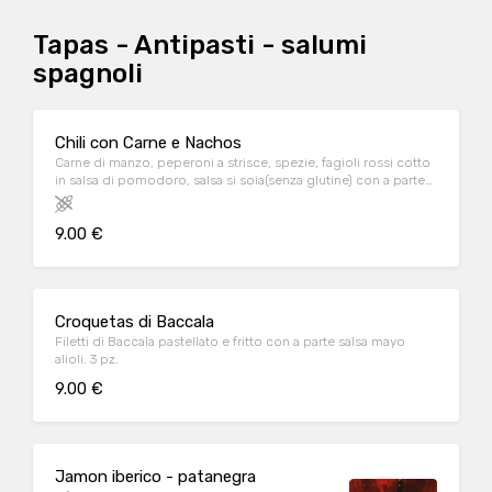
Tapas - Antipasti - salumi
spagnoli
Chili con Carne e Nachos
Carne di manzo, peperoni a strisce, spezie, fagioli rossi cotto
in salsa di pomodoro, salsa si soia(senza glutine) con a parte
nachos e salsa sour cream
9.00 €
Croquetas di Baccala
Filetti di Baccala pastellato e fritto con a parte salsa mayo
alioli. 3 pz.
9.00 €
Jamon iberico - patanegra