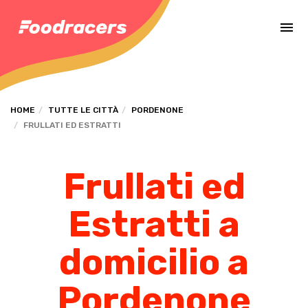
Completa il pagamento dell'ordine in [missing %{deadline} value].
HOME
TUTTE LE CITTÀ
PORDENONE
FRULLATI ED ESTRATTI
Frullati ed
Estratti a
domicilio a
Pordenone