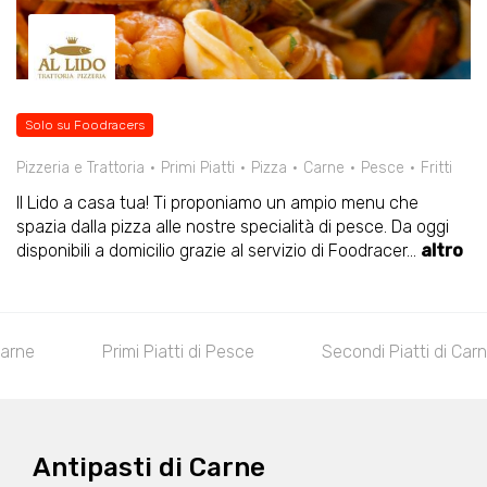
Solo su Foodracers
Pizzeria e Trattoria
Primi Piatti
Pizza
Carne
Pesce
Fritti
Il Lido a casa tua! Ti proponiamo un ampio menu che
spazia dalla pizza alle nostre specialità di pesce. Da oggi
disponibili a domicilio grazie al servizio di Foodracer
...
altro
Carne
Primi Piatti di Pesce
Secondi Piatti di Car
Antipasti di Carne