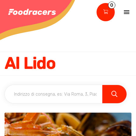
0
Al Lido