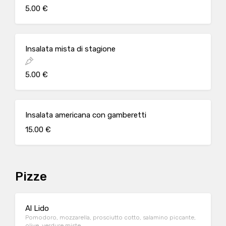
5.00 €
Insalata mista di stagione
5.00 €
Insalata americana con gamberetti
15.00 €
Pizze
Al Lido
Pomodoro, mozzarella, prosciutto cotto, salamino piccante,
olive, verdure miste