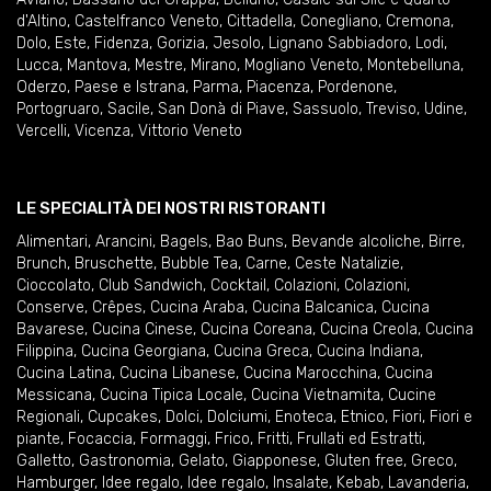
d'Altino
,
Castelfranco Veneto
,
Cittadella
,
Conegliano
,
Cremona
,
Dolo
,
Este
,
Fidenza
,
Gorizia
,
Jesolo
,
Lignano Sabbiadoro
,
Lodi
,
Lucca
,
Mantova
,
Mestre
,
Mirano
,
Mogliano Veneto
,
Montebelluna
,
Oderzo
,
Paese e Istrana
,
Parma
,
Piacenza
,
Pordenone
,
Portogruaro
,
Sacile
,
San Donà di Piave
,
Sassuolo
,
Treviso
,
Udine
,
Vercelli
,
Vicenza
,
Vittorio Veneto
LE SPECIALITÀ DEI NOSTRI RISTORANTI
Alimentari
,
Arancini
,
Bagels
,
Bao Buns
,
Bevande alcoliche
,
Birre
,
Brunch
,
Bruschette
,
Bubble Tea
,
Carne
,
Ceste Natalizie
,
Cioccolato
,
Club Sandwich
,
Cocktail
,
Colazioni
,
Colazioni
,
Conserve
,
Crêpes
,
Cucina Araba
,
Cucina Balcanica
,
Cucina
Bavarese
,
Cucina Cinese
,
Cucina Coreana
,
Cucina Creola
,
Cucina
Filippina
,
Cucina Georgiana
,
Cucina Greca
,
Cucina Indiana
,
Cucina Latina
,
Cucina Libanese
,
Cucina Marocchina
,
Cucina
Messicana
,
Cucina Tipica Locale
,
Cucina Vietnamita
,
Cucine
Regionali
,
Cupcakes
,
Dolci
,
Dolciumi
,
Enoteca
,
Etnico
,
Fiori
,
Fiori e
piante
,
Focaccia
,
Formaggi
,
Frico
,
Fritti
,
Frullati ed Estratti
,
Galletto
,
Gastronomia
,
Gelato
,
Giapponese
,
Gluten free
,
Greco
,
Hamburger
,
Idee regalo
,
Idee regalo
,
Insalate
,
Kebab
,
Lavanderia
,