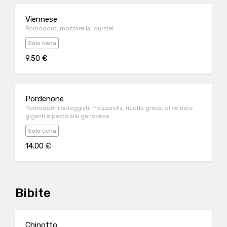
Viennese
Pomodoro, mozzarella, würstel
Solo cena
9.50 €
Pordenone
Pomodorini soleggiati, mozzarella, ricotta greca, olive nere
giganti e pesto alla genovese
Solo cena
14.00 €
Bibite
Chinotto