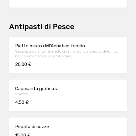
Antipasti di Pesce
Piatto misto dell’Adriatico freddo
Seppia, piovra, gamberetti, crostino con carpaccio di tonno,
baccalà mantecato e gamberone
20.00 €
Capasanta gratinata
1 pezzo
4.50 €
Pepata di cozze
15.00 €