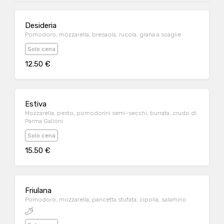
Desideria
Pomodoro, mozzarella, bresaola, rucola, grana a scaglie
Solo cena
12.50 €
Estiva
Mozzarella, pesto, pomodorini semi-secchi, burrata, crudo di
Parma Galloni
Solo cena
15.50 €
Friulana
Pomodoro, mozzarella, pancetta stufata, cipolla, salamino